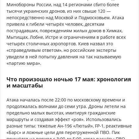
Минобороны России, над 14 регионами сбито более
тысячи украинских дронов, из них свыше 120 —
непосредственно над Москвой и Подмосковьем. Атака
привела к гибели четырёх человек, десяткам
пострадавших, повреждениям жилых домов в Химках,
Мытищах, Лобне, Истре и ограничениям в работе всех
четырёх столичных аэропортов. Киев назвал это
«справедливым ответом», но российские эксперты
увидели в ней попытку давления на так называемую
«партию мира».
Что произошло ночью 17 мая: хронология
и масштабы
Атака началась после 22:00 по московскому времени и
продолжалась волнами до семи утра. Дроны летели на
предельно малых высотах, имитируя гражданские
маршруты и создавая эффект «роя». Использовались
разные типы: тяжёлые Ан-196 «Лютый», FP-1, реактивные
«Барс» и ложные цели для перегруженной ПВО. Пик
пришёлся на период с 3:00 до 5:00, когда расчёты ПВО