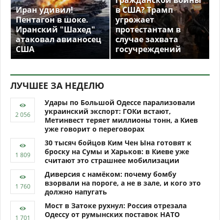
Иран удивил!
в США? Трамп
Пентагон в шоке.
угрожает
Иранский "Шахед"
протестантам в
атаковал авианосец
случае захвата
США
госучреждений
ЛУЧШЕЕ ЗА НЕДЕЛЮ
Удары по Большой Одессе парализовали
украинский экспорт: ГОКи встают,
Метинвест теряет миллионы тонн, а Киев
уже говорит о переговорах
30 тысяч бойцов Ким Чен Ына готовят к
броску на Сумы и Харьков: в Киеве уже
считают это страшнее мобилизации
Диверсия с намёком: почему бомбу
взорвали на пороге, а не в зале, и кого это
должно напугать
Мост в Затоке рухнул: Россия отрезала
Одессу от румынских поставок НАТО