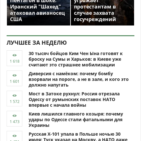
Пентагон в шоке.
угрожает
Иранский "Шахед"
протестантам в
атаковал авианосец
случае захвата
США
госучреждений
ЛУЧШЕЕ ЗА НЕДЕЛЮ
30 тысяч бойцов Ким Чен Ына готовят к
броску на Сумы и Харьков: в Киеве уже
считают это страшнее мобилизации
Диверсия с намёком: почему бомбу
взорвали на пороге, а не в зале, и кого это
должно напугать
Мост в Затоке рухнул: Россия отрезала
Одессу от румынских поставок НАТО
впервые с начала войны
Киев лишился главного козыря: почему
удары по Одессе стали фатальными для
Украины
Русская Х-101 упала в Польше ночью 30
июля: Туск указал на Москву, а НАТО даже