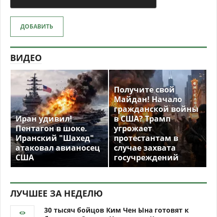
ДОБАВИТЬ
ВИДЕО
Получите свой
Майдан! Начало
гражданской войны
Иран удивил!
в США? Трамп
Пентагон в шоке.
угрожает
Иранский "Шахед"
протестантам в
атаковал авианосец
случае захвата
США
госучреждений
ЛУЧШЕЕ ЗА НЕДЕЛЮ
30 тысяч бойцов Ким Чен Ына готовят к