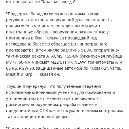
интервью газете "Красная звезда".
"Поддержка Западом киевского режима в виде
регулярных поставок вооружений дала возможность
нашим учёным и инженерам детально изучить
иностранные образцы вооружения, захваченные у
противника в бою. Только за прошедший год
исследовано более 90 образцов ВВТ иностранного
производства, в том числе различные БЭК, оперативно-
тактическая ракета ATACMS, 155-мм буксируемая гаубица
М777, 60-мм миномёт М224, ПТРК NLAW, гранатомёты АТ4
CS RS, RGW 90, защищённые автомобили "Козак-2", Varta,
Mastiff и Kirpi", - сказал он.
Трушин подчеркнул, что полученные сведения
использованы военными учёными для обоснования и
уточнения тактико-технических требований к
российским вооружениям, разрабатываемым
предприятиями ОПК как по государственным контрактам,
так и в инициативном порядке.
"Кроме того, до войск доводятся слабые и уязвимые места