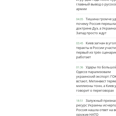
главный вывод о русско
армии
Тишина громче уд
04:05
почему Россия перешла
доктрине Дуэ, а Украина
Запад просто ждут
Киев загнан в угол
03:45
теракты в России участи
первый из трёх сценари
работает
Удары по Большо
01:36
Одессе парализовали
украинский экспорт: ГО
встают, Метинвест теряе
миллионы тонн, а Киев 
говорит о переговорах
Залужный признал
18:51
ресурс Украины исчерпа
Россия нашла ответ на в
оружие НАТО