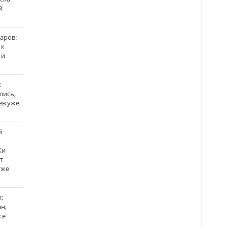
й
аров:
 к
 и
:
лись,
ев уже
й
Ки
т
уже
:
н,
сё