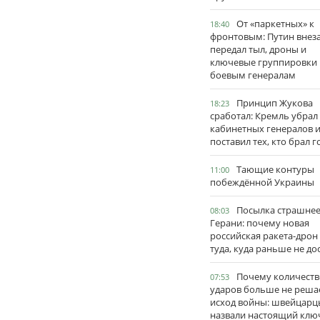
От «паркетных» к
18:40
фронтовым: Путин внез
передал тыл, дроны и
ключевые группировки
боевым генералам
Принцип Жукова
18:23
сработал: Кремль убрал
кабинетных генералов 
поставил тех, кто брал 
Тающие контуры
11:00
побеждённой Украины
Посылка страшне
08:03
Герани: почему новая
российская ракета-дрон
туда, куда раньше не до
Почему количеств
07:53
ударов больше не реша
исход войны: швейцарц
назвали настоящий клю