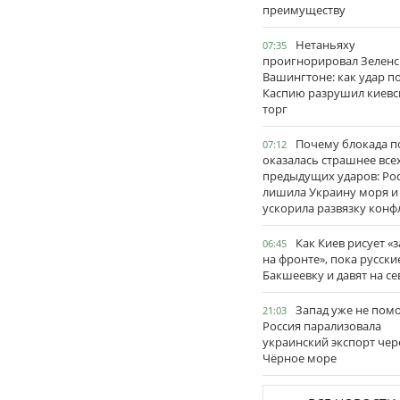
преимуществу
Нетаньяху
07:35
проигнорировал Зеленс
Вашингтоне: как удар п
Каспию разрушил киевс
торг
Почему блокада п
07:12
оказалась страшнее все
предыдущих ударов: Ро
лишила Украину моря и
ускорила развязку конф
Как Киев рисует «
06:45
на фронте», пока русски
Бакшеевку и давят на се
Запад уже не пом
21:03
Россия парализовала
украинский экспорт чер
Чёрное море