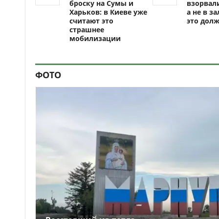
броску на Сумы и
взорвали
Харьков: в Киеве уже
а не в за
считают это
это долж
страшнее
мобилизации
ФОТО