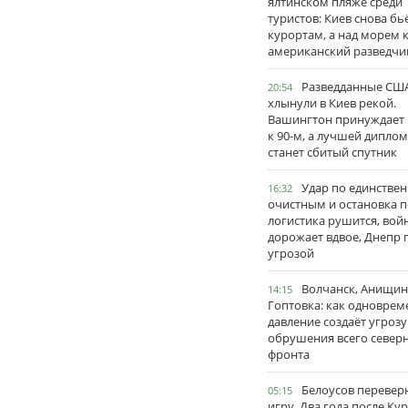
ялтинском пляже среди
туристов: Киев снова бь
курортам, а над морем 
американский разведчи
Разведданные США
20:54
хлынули в Киев рекой.
Вашингтон принуждает
к 90-м, а лучшей дипло
станет сбитый спутник
Удар по единстве
16:32
очистным и остановка п
логистика рушится, вой
дорожает вдвое, Днепр 
угрозой
Волчанск, Анищин
14:15
Гоптовка: как одноврем
давление создаёт угрозу
обрушения всего север
фронта
Белоусов перевер
05:15
игру. Два года после Ку