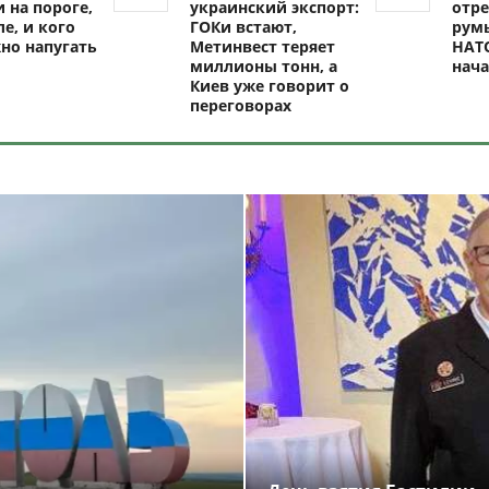
 на пороге,
украинский экспорт:
отре
ле, и кого
ГОКи встают,
рум
но напугать
Метинвест теряет
НАТО
миллионы тонн, а
нач
Киев уже говорит о
переговорах