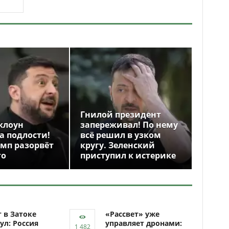
Гнилой президент
клоун
запереживал! По нему
а подлости!
всё решил в узком
амп разорвёт
кругу. Зеленский
го
приступил к истерике
 в Затоке
«Рассвет» уже
ул: Россия
управляет дронами: