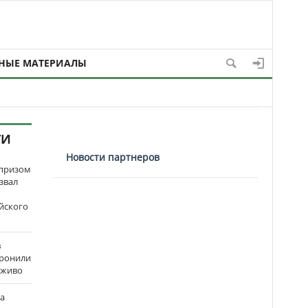
НЫЕ МАТЕРИАЛЫ
ТИ
Новости партнеров
рпризом
звал
йского
в
оронили
аживо
на