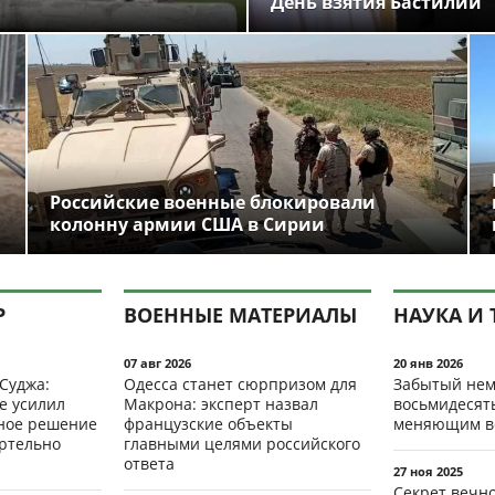
День взятия Бастилии
Российские военные блокировали
колонну армии США в Сирии
Р
ВОЕННЫЕ МАТЕРИАЛЫ
НАУКА И 
07 авг 2026
20 янв 2026
 Суджа:
Одесса станет сюрпризом для
Забытый нем
е усилил
Макрона: эксперт назвал
восьмидесят
мное решение
французские объекты
меняющим в
ертельно
главными целями российского
ответа
27 ноя 2025
Секрет вечн