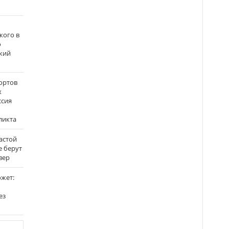
кого в
о
кий
ортов
х
ссия
ликта
застой
е берут
вер
ожет:
ез