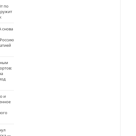
ёт по
кружит
к
 снова
 Россию
матией
нным
ортов:
на
под
о и
енное
ного
нул
рска —