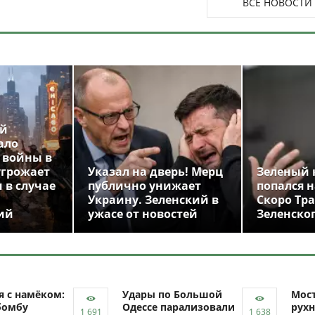
ВСЕ НОВОСТИ
ой
ало
 войны в
угрожает
Указал на дверь! Мерц
Зеленый 
 в случае
публично унижает
попался н
Украину. Зеленский в
Скоро Тр
ий
ужасе от новостей
Зеленско
я с намёком:
Удары по Большой
Мост
бомбу
Одессе парализовали
рухн