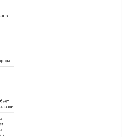
апно
и
города
е
 бьёт
ставали
о
ет
ы
ч к