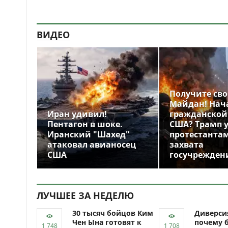
ВИДЕО
Получите св
Майдан! Нач
Иран удивил!
гражданской
Пентагон в шоке.
США? Трамп 
Иранский "Шахед"
протестантам
атаковал авианосец
захвата
США
госучрежден
ЛУЧШЕЕ ЗА НЕДЕЛЮ
30 тысяч бойцов Ким
Диверси
Чен Ына готовят к
почему 