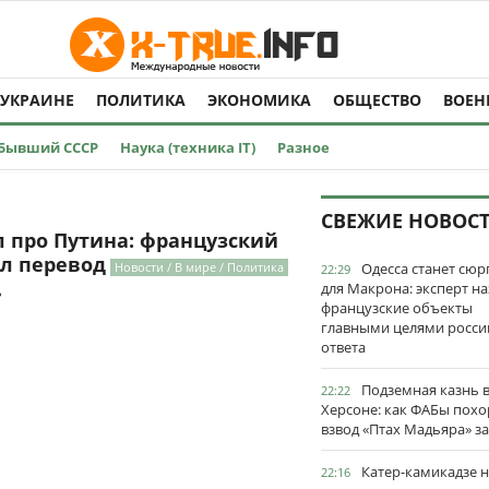
 УКРАИНЕ
ПОЛИТИКА
ЭКОНОМИКА
ОБЩЕСТВО
ВОЕН
Бывший СССР
Наука (техника IT)
Разное
СВЕЖИЕ НОВОС
 про Путина: французский
л перевод
Новости / В мире / Политика
Одесса станет сю
22:29
для Макрона: эксперт на
ь
французские объекты
главными целями росси
ответа
Подземная казнь 
22:22
Херсоне: как ФАБы пох
взвод «Птах Мадьяра» з
Катер-камикадзе 
22:16