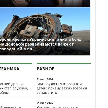
Броня крепка? Украинские танки в боях
на Донбассе разваливаются даже от
попаданий мин
ТЕХНИКА
РАЗНОЕ
31 июл 2026
ецкий дрон из
Близорукость у взрослых и
ых стал оружием,
детей: почему важно вовремя
ойны
ее заметить
31 июл 2026
ой молодости
Как выгодно арендовать