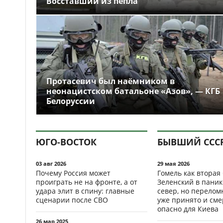
Восставший из пепла
Протасевич был наёмником в
неонацистском батальоне «Азов», — КГБ
Белоруссии
ЮГО-ВОСТОК
БЫВШИЙ ССС
03 авг 2026
29 мая 2026
Почему Россия может
Гомель как вторая
проиграть не на фронте, а от
Зеленский в паник
удара элит в спину: главные
север, но перело
сценарии после СВО
уже принято и см
опасно для Киева
26 мар 2025