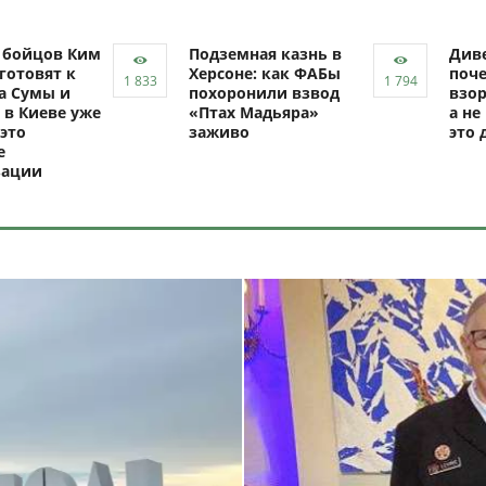
ч бойцов Ким
Подземная казнь в
Диве
готовят к
Херсоне: как ФАБы
поч
а Сумы и
похоронили взвод
взор
 в Киеве уже
«Птах Мадьяра»
а не
это
заживо
это 
е
зации