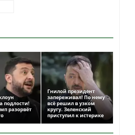
Гнилой президент
клоун
запереживал! По нему
а подлости!
всё решил в узком
амп разорвёт
кругу. Зеленский
го
приступил к истерике