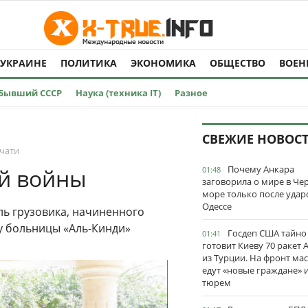
 УКРАИНЕ
ПОЛИТИКА
ЭКОНОМИКА
ОБЩЕСТВО
ВОЕН
Бывший СССР
Наука (техника IT)
Разное
СВЕЖИЕ НОВОС
ечати
Почему Анкара
ой войны
01:48
заговорила о мире в Че
море только после удар
Одессе
уль грузовика, начиненного
у больницы «Аль-Кинди»
Госдеп США тайно
01:41
готовит Киеву 70 ракет
из Турции. На фронт ма
едут «новые граждане» 
тюрем