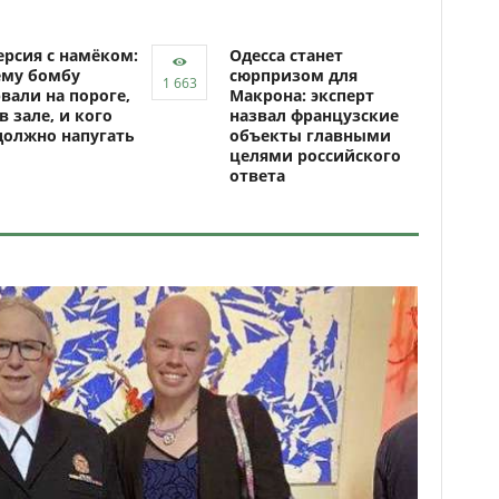
рсия с намёком:
Одесса станет
ему бомбу
сюрпризом для
вали на пороге,
Макрона: эксперт
 в зале, и кого
назвал французские
должно напугать
объекты главными
целями российского
ответа