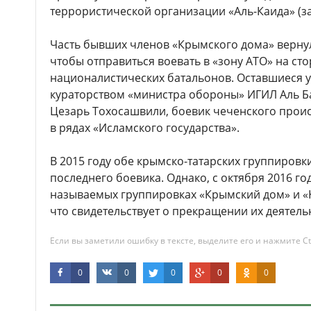
террористической организации «Аль-Каида» (з
Часть бывших членов «Крымского дома» вернули
чтобы отправиться воевать в «зону АТО» на ст
националистических батальонов. Оставшиеся 
кураторством «министра обороны» ИГИЛ Аль Б
Цезарь Тохосашвили, боевик чеченского прои
в рядах «Исламского государства».
В 2015 году обе крымско-татарских группиров
последнего боевика. Однако, с октября 2016 го
называемых группировках «Крымский дом» и «К
что свидетельствует о прекращении их деятель
Если вы заметили ошибку в тексте, выделите его и нажмите Ct
0
0
0
0
0