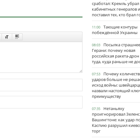
сработал: Кремль убрал
кабинетных генералов 
поставил тех, кто брал 
Тающие контуры
11:00
побеждённой Украины
Посылка страшне
08:03
Герани: почему новая
российская ракета-дрон
туда, куда раньше не до
Почему количеств
07:53
ударов больше не реша
исход войны: швейцарц
назвали настоящий клю
преимуществу
Нетаньяху
07:35
проигнорировал Зеленс
Вашингтоне: как удар п
Каспию разрушил киевс
торг