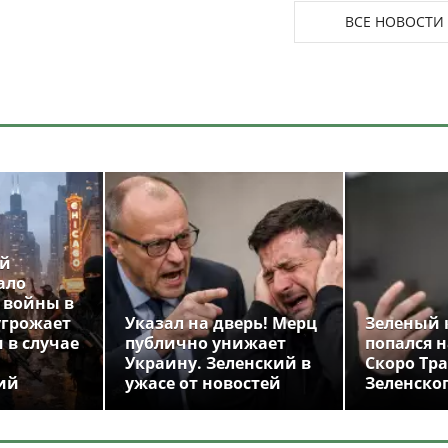
ВСЕ НОВОСТИ
ой
ало
 войны в
угрожает
Указал на дверь! Мерц
Зеленый 
 в случае
публично унижает
попался н
Украину. Зеленский в
Скоро Тр
ий
ужасе от новостей
Зеленско