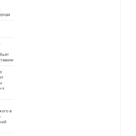
и
города
е
 бьёт
ставали
о
ет
ы
ч к
кого в
о
кий