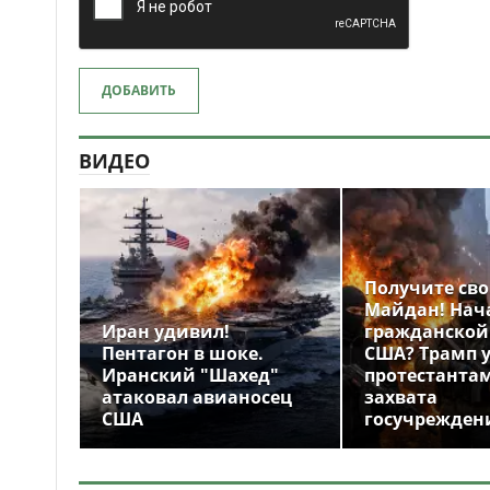
ДОБАВИТЬ
ВИДЕО
Получите св
Майдан! Нач
Иран удивил!
гражданской
Пентагон в шоке.
США? Трамп 
Иранский "Шахед"
протестантам
атаковал авианосец
захвата
США
госучрежден