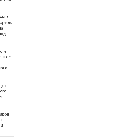
нным
ортов:
на
под
о и
енное
ного
нул
рска —
й
аров:
 к
 и