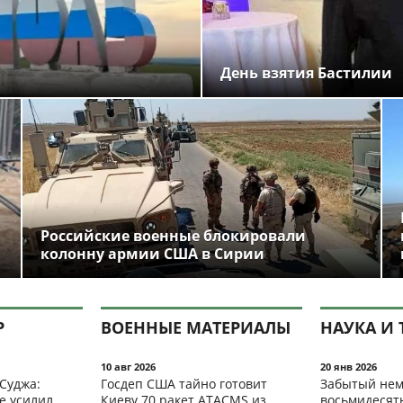
День взятия Бастилии
Российские военные блокировали
колонну армии США в Сирии
Р
ВОЕННЫЕ МАТЕРИАЛЫ
НАУКА И 
10 авг 2026
20 янв 2026
 Суджа:
Госдеп США тайно готовит
Забытый нем
е усилил
Киеву 70 ракет ATACMS из
восьмидесят