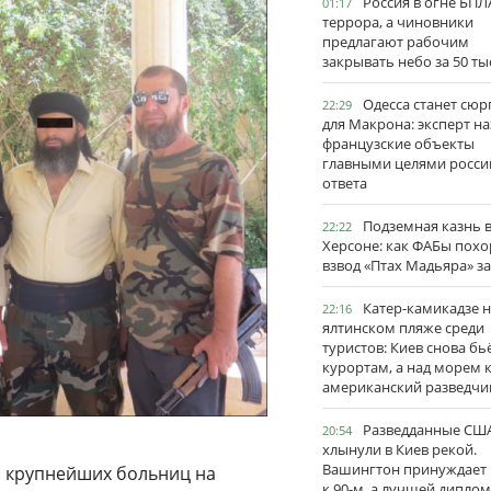
Россия в огне БПЛ
01:17
террора, а чиновники
предлагают рабочим
закрывать небо за 50 ты
Одесса станет сю
22:29
для Макрона: эксперт на
французские объекты
главными целями росси
ответа
Подземная казнь 
22:22
Херсоне: как ФАБы пох
взвод «Птах Мадьяра» з
Катер-камикадзе 
22:16
ялтинском пляже среди
туристов: Киев снова бь
курортам, а над морем 
американский разведчи
Разведданные США
20:54
хлынули в Киев рекой.
Вашингтон принуждает
из крупнейших больниц на
к 90-м, а лучшей дипло