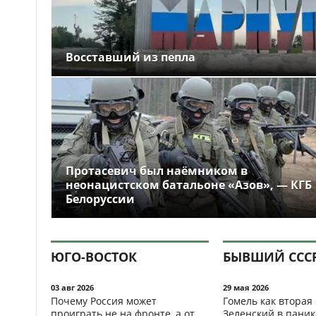
Восставший из пепла
Протасевич был наёмником в
неонацистском батальоне «Азов», — КГБ
Белоруссии
ЮГО-ВОСТОК
БЫВШИЙ ССС
03 авг 2026
29 мая 2026
Почему Россия может
Гомель как вторая
проиграть не на фронте, а от
Зеленский в паник