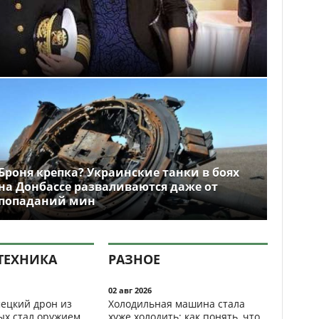
Броня крепка? Украинские танки в боях
на Донбассе разваливаются даже от
попаданий мин
ТЕХНИКА
РАЗНОЕ
02 авг 2026
ецкий дрон из
Холодильная машина стала
ых стал оружием,
хуже холодить: как понять, что