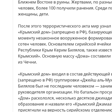
Ближнем Востоке в руины. Жертвами, по разным
человек, более 100 получили ранения. Среди 
женщины, дети.
После этого террористического акта мир узна
«Крымский дом» (запрещено в РФ), базирующей
моменту незаконное вооруженное формирован
сотен человек. Основателем сирийской ячейки
Республики Крым Керим Билялов, также извест
Крымский». Основную массу «Дома» составили
из Чечни.
«Крымский дом» входил в состав действующей 
(запрещено в РФ) группировки «Джейш аль-Мух
Билялов был не последним человеком — заним
руководителя организации. Но батальон просущ
«Дом» раскололся, несколько десятков джихад
образование и назвали его «Крымский Джамаат
присягнули на верность сирийскому отделени