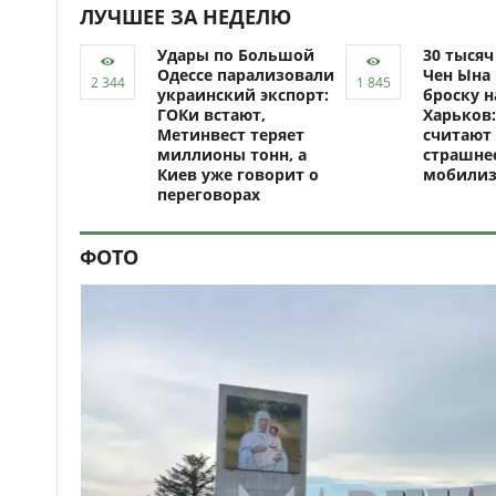
ЛУЧШЕЕ ЗА НЕДЕЛЮ
Удары по Большой
30 тыся
Одессе парализовали
Чен Ына 
украинский экспорт:
броску н
ГОКи встают,
Харьков:
Метинвест теряет
считают 
миллионы тонн, а
страшне
Киев уже говорит о
мобили
переговорах
ФОТО