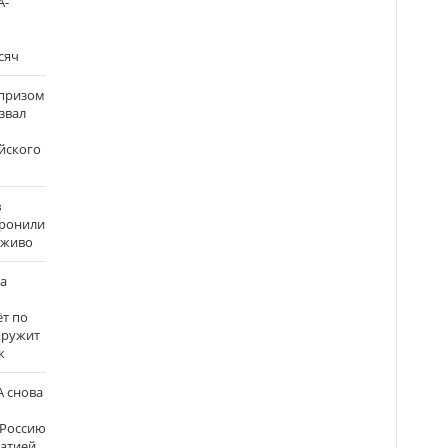
А-
сяч
рпризом
звал
йского
в
оронили
аживо
на
ёт по
кружит
к
 снова
 Россию
матией