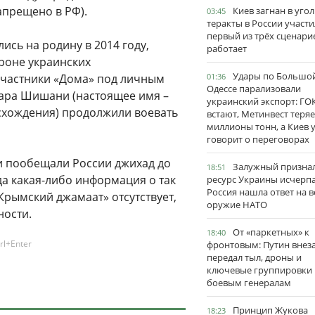
апрещено в РФ).
Киев загнан в угол
03:45
теракты в России участи
первый из трёх сценари
сь на родину в 2014 году,
работает
ороне украинских
Удары по Большо
участники «Дома» под личным
01:36
Одессе парализовали
ара Шишани (настоящее имя –
украинский экспорт: ГО
схождения) продолжили воевать
встают, Метинвест теряе
миллионы тонн, а Киев 
говорит о переговорах
ки пообещали России джихад до
Залужный признал
18:51
да какая-либо информация о так
ресурс Украины исчерпа
Россия нашла ответ на в
рымский джамаат» отсутствует,
оружие НАТО
ности.
От «паркетных» к
18:40
rl+Enter
фронтовым: Путин внез
передал тыл, дроны и
ключевые группировки
боевым генералам
Принцип Жукова
18:23