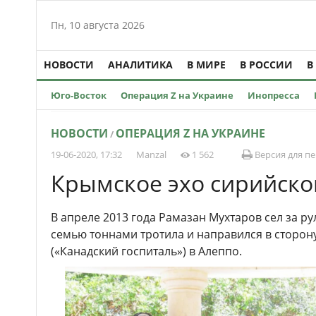
Пн, 10 августа 2026
НОВОСТИ
АНАЛИТИКА
В МИРЕ
В РОССИИ
В
Юго-Восток
Операция Z на Украине
Инопресса
НОВОСТИ
ОПЕРАЦИЯ Z НА УКРАИНЕ
/
19-06-2020, 17:32
Manzal
1 562
Версия для п
Крымское эхо сирийск
В апреле 2013 года Рамазан Мухтаров сел за р
семью тоннами тротила и направился в сторон
(«Канадский госпиталь») в Алеппо.