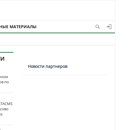
НЫЕ МАТЕРИАЛЫ
ТИ
Новости партнеров
рном
ов по
 ATACMS
ссово
из