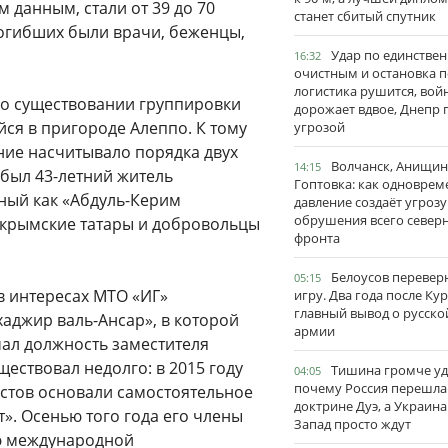
 данным, стали от 39 до 70
станет сбитый спутник
погибших были врачи, беженцы,
Удар по единстве
16:32
очистным и остановка п
логистика рушится, вой
л о существовании группировки
дорожает вдвое, Днепр 
ся в пригороде Алеппо. К тому
угрозой
ие насчитывало порядка двух
Волчанск, Анищин
14:15
 был 43-летний житель
Гоптовка: как одноврем
ный как «Абдуль-Керим
давление создаёт угрозу
обрушения всего север
 крымские татары и добровольцы
фронта
Белоусов перевер
05:15
в интересах МТО «ИГ»
игру. Два года после Ку
главный вывод о русско
аджир валь-Ансар», в которой
армии
ал должность заместителя
ествовал недолго: в 2015 году
Тишина громче уд
04:05
почему Россия перешла
истов основали самостоятельное
доктрине Дуэ, а Украина
». Осенью того года его члены
Запад просто ждут
ю международной