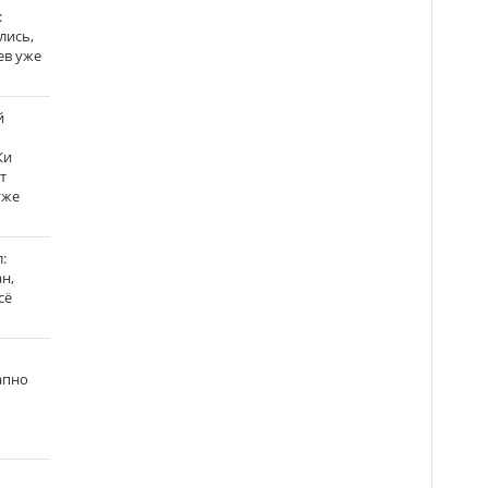
:
лись,
ев уже
й
Ки
т
уже
:
н,
сё
апно