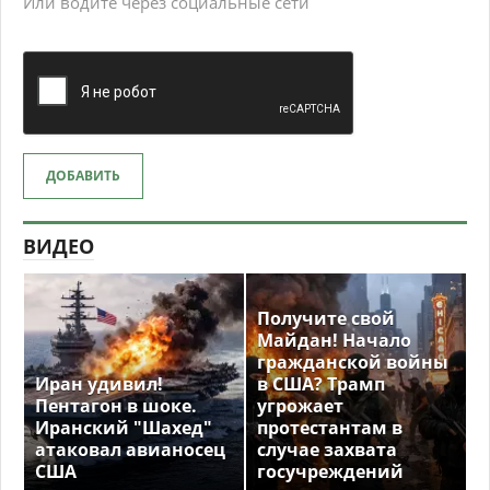
Или водите через социальные сети
ДОБАВИТЬ
ВИДЕО
Получите свой
Майдан! Начало
гражданской войны
Иран удивил!
в США? Трамп
Пентагон в шоке.
угрожает
Иранский "Шахед"
протестантам в
атаковал авианосец
случае захвата
США
госучреждений