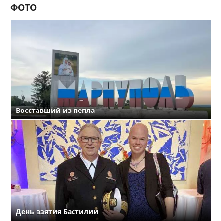
ФОТО
Восставший из пепла
День взятия Бастилии