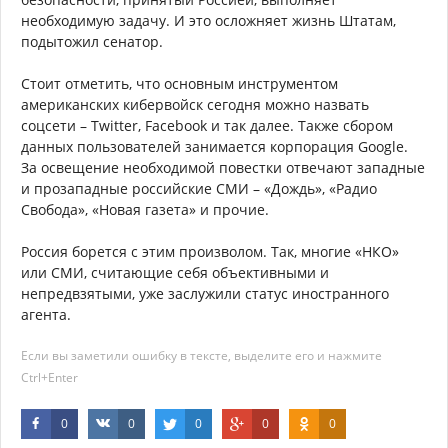
необходимую задачу. И это осложняет жизнь Штатам,
подытожил сенатор.
Стоит отметить, что основным инструментом
американских кибервойск сегодня можно назвать
соцсети – Twitter, Facebook и так далее. Также сбором
данных пользователей занимается корпорация Google.
За освещение необходимой повестки отвечают западные
и прозападные российские СМИ – «Дождь», «Радио
Свобода», «Новая газета» и прочие.
Россия борется с этим произволом. Так, многие «НКО»
или СМИ, считающие себя объективными и
непредвзятыми, уже заслужили статус иностранного
агента.
Если вы заметили ошибку в тексте, выделите его и нажмите
Ctrl+Enter
0
0
0
0
0