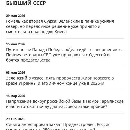
БЫВШИЙ СССР
29 мая 2026
Гомель как вторая Суджа: Зеленский в панике усилил
север, но переломное решение уже принято и
смертельно опасно для Киева
15 мая 2026
Путин после Парада Победы: «Дело идёт к завершению».
Почему ветераны СВО уже прощаются с Одессой и
боятся предательства
03 мая 2026
Зеленский в ужасе: пять пророчеств Жириновского о
крахе Украины и его личном конце уже в 2026-м
13 мар 2026
Напряжение вокруг российской базы в Гюмри: армянские
власти готовят почву для массовой атаки дронов?
29 янв 2026
Сибига анонсировал захват Приднестровья: Россия
сможет защитить 250 тысяч своих граждан?