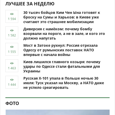
ЛУЧШЕЕ ЗА НЕДЕЛЮ
30 тысяч бойцов Ким Чен Ына готовят к
броску на Сумы и Харьков: в Киеве уже
считают это страшнее мобилизации
Диверсия с намёком: почему бомбу
взорвали на пороге, а не в зале, и кого это
должно напугать
Мост в Затоке рухнул: Россия отрезала
Одессу от румынских поставок НАТО
впервые с начала войны
Киев лишился главного козыря: почему
удары по Одессе стали фатальными для
Украины
Русская Х-101 упала в Польше ночью 30
июля: Туск указал на Москву, а НАТО даже
не успело среагировать
ФОТО