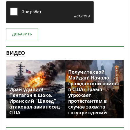
ДОБАВИТЬ
ВИДЕО
Получите свой
Майдан! Начало
гражданской войны
Иран удивил!
в США? Трамп
Пентагон в шоке.
угрожает
Иранский "Шахед"
протестантам в
атаковал авианосец
случае захвата
США
госучреждений