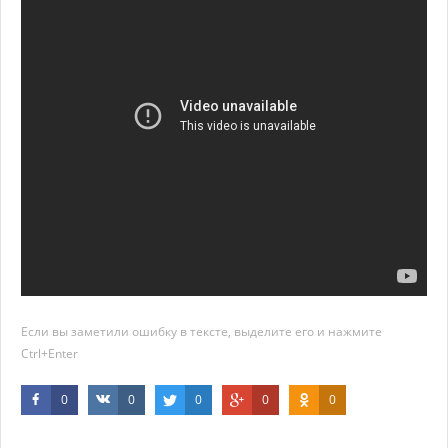
Если вы заметили ошибку в тексте, выделите его и нажмите
Ctrl+Enter
0
0
0
0
0