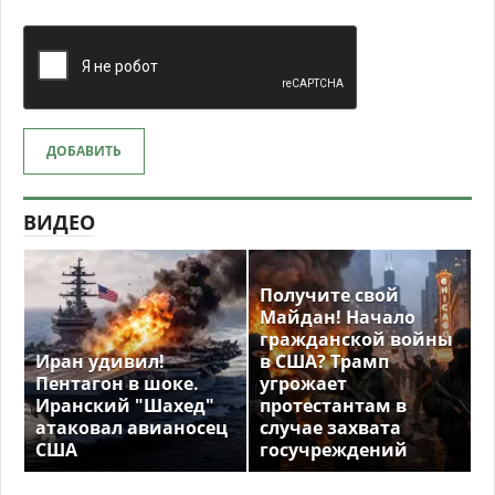
ДОБАВИТЬ
ВИДЕО
Получите свой
Майдан! Начало
гражданской войны
Иран удивил!
в США? Трамп
Пентагон в шоке.
угрожает
Иранский "Шахед"
протестантам в
атаковал авианосец
случае захвата
США
госучреждений