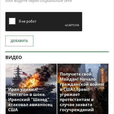
Или водите через социальные сети
ДОБАВИТЬ
ВИДЕО
Получите свой
Майдан! Начало
гражданской войны
Иран удивил!
в США? Трамп
Пентагон в шоке.
угрожает
Иранский "Шахед"
протестантам в
атаковал авианосец
случае захвата
США
госучреждений