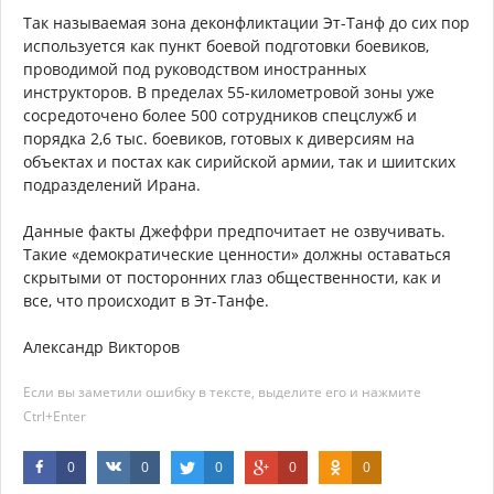
Так называемая зона деконфликтации Эт-Танф до сих пор
используется как пункт боевой подготовки боевиков,
проводимой под руководством иностранных
инструкторов. В пределах 55-километровой зоны уже
сосредоточено более 500 сотрудников спецслужб и
порядка 2,6 тыс. боевиков, готовых к диверсиям на
объектах и постах как сирийской армии, так и шиитских
подразделений Ирана.
Данные факты Джеффри предпочитает не озвучивать.
Такие «демократические ценности» должны оставаться
скрытыми от посторонних глаз общественности, как и
все, что происходит в Эт-Танфе.
Александр Викторов
Если вы заметили ошибку в тексте, выделите его и нажмите
Ctrl+Enter
0
0
0
0
0