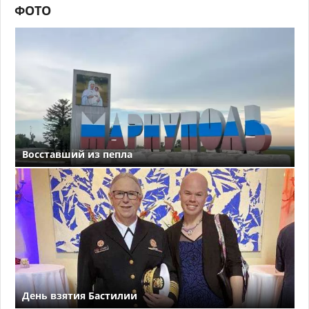
ФОТО
Восставший из пепла
День взятия Бастилии