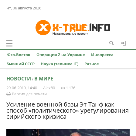
Чт, 06 августа 2026
Юго-Восток
Операция Z на Украине
Инопресса
Бывший СССР
Наука (техника IT)
Разное
НОВОСТИ
В МИРЕ
/
29-06-2019, 14:40
Alex80
1 136
Версия для печати
Усиление военной базы Эт-Танф как
способ «политического» урегулирования
сирийского кризиса