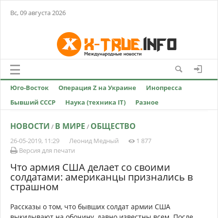
Вс, 09 августа 2026
Юго-Восток
Операция Z на Украине
Инопресса
Бывший СССР
Наука (техника IT)
Разное
НОВОСТИ
В МИРЕ
ОБЩЕСТВО
/
/
26-05-2019, 11:29
Леонид Медный
1 877
Версия для печати
Что армия США делает со своими
солдатами: американцы признались в
страшном
Рассказы о том, что бывших солдат армии США
выкидывают на обочину, давно известны всем. После