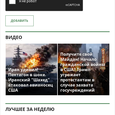
ДОБАВИТЬ
ВИДЕО
Получите свой
Майдан! Начало
гражданской войны
Иран удивил!
в США? Трамп
Пентагон в шоке.
угрожает
Иранский "Шахед"
протестантам в
атаковал авианосец
случае захвата
США
госучреждений
ЛУЧШЕЕ ЗА НЕДЕЛЮ