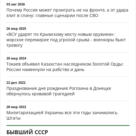
03 авг 2026
Почему Россия может проиграть не на фронте, а от удара
элит в спину: главные сценарии после СВО
26 мар 2025
«ВСУ ударят по Крымскому мосту новым оружием»:
морское перемирие под угрозой срыва - военкоры бьют
тревогу
20 мар 2024
Токаев объявил Казахстан наследником Золотой Орды:
России намекнули на рабство и дань
22 дек 2022
Празднование дня рождения Рогозина в Донецке
обернулось кровавой трагедией
28 мар 2022
Милитаризацией Украины все эти годы занимались
Штаты
БЫВШИЙ СССР