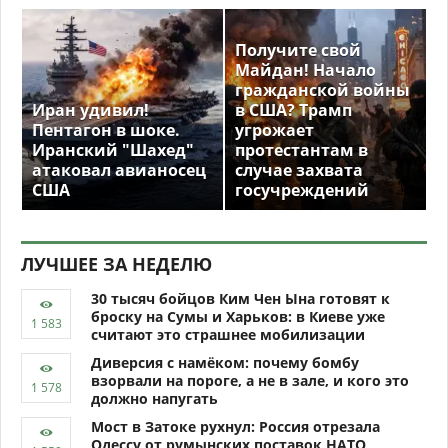
Получите свой
Майдан! Начало
гражданской войны
Иран удивил!
в США? Трамп
Пентагон в шоке.
угрожает
Иранский "Шахед"
протестантам в
атаковал авианосец
случае захвата
США
госучреждений
ЛУЧШЕЕ ЗА НЕДЕЛЮ
30 тысяч бойцов Ким Чен Ына готовят к
броску на Сумы и Харьков: в Киеве уже
считают это страшнее мобилизации
Диверсия с намёком: почему бомбу
взорвали на пороге, а не в зале, и кого это
должно напугать
Мост в Затоке рухнул: Россия отрезала
Одессу от румынских поставок НАТО