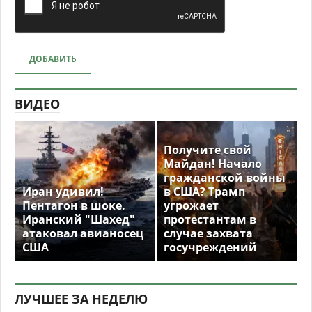
ДОБАВИТЬ
ВИДЕО
Получите свой
Майдан! Начало
гражданской войны
Иран удивил!
в США? Трамп
Пентагон в шоке.
угрожает
Иранский "Шахед"
протестантам в
атаковал авианосец
случае захвата
США
госучреждений
ЛУЧШЕЕ ЗА НЕДЕЛЮ