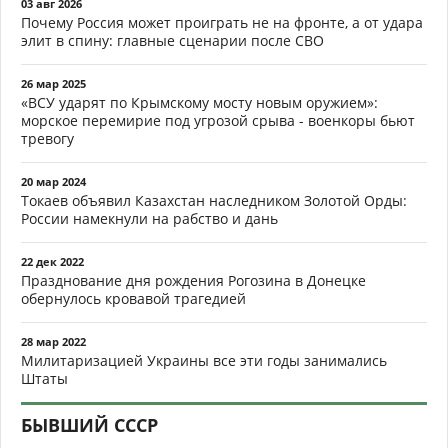
03 авг 2026
Почему Россия может проиграть не на фронте, а от удара
элит в спину: главные сценарии после СВО
26 мар 2025
«ВСУ ударят по Крымскому мосту новым оружием»:
морское перемирие под угрозой срыва - военкоры бьют
тревогу
20 мар 2024
Токаев объявил Казахстан наследником Золотой Орды:
России намекнули на рабство и дань
22 дек 2022
Празднование дня рождения Рогозина в Донецке
обернулось кровавой трагедией
28 мар 2022
Милитаризацией Украины все эти годы занимались
Штаты
БЫВШИЙ СССР