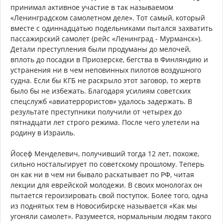
принимал активное участие в так называемом
«Ленинградском самолетном деле». Тот самый, который
вместе с одиннадцатью подельниками пытался захватить
пассажирский самолет (рейс «Ленинград - Мурманск»).
Детали преступления были продуманы до мелочей,
вплоть до посадки в Приозерске, бегства в Финляндию и
устранения ни в чем неповинных пилотов воздушного
судна. Если бы КГБ не раскрыло этот заговор, то жертв
было бы не избежать. Благодаря усилиям советских
спецслужб «авиатеррористов» удалось задержать. В
результате преступники получили от четырех до
пятнадцати лет строго режима. После чего улетели на
родину в Израиль.
Йосеф Менделевич, получивший тогда 12 лет, похоже,
сильно ностальгирует по советскому прошлому. Теперь
он как ни в чем ни бывало раскатывает по РФ, читая
лекции для еврейской молодежи. В своих монологах он
пытается героизировать свой поступок. Более того, одна
из поднятых тем в Новосибирске называется «Как мы
угоняли самолет». Разумеется, нормальным людям такого