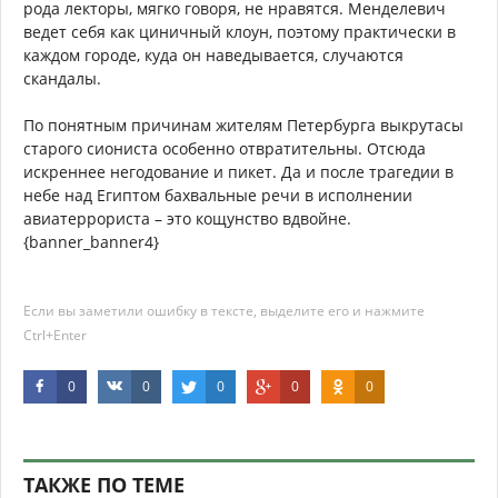
рода лекторы, мягко говоря, не нравятся. Менделевич
ведет себя как циничный клоун, поэтому практически в
каждом городе, куда он наведывается, случаются
скандалы.
По понятным причинам жителям Петербурга выкрутасы
старого сиониста особенно отвратительны. Отсюда
искреннее негодование и пикет. Да и после трагедии в
небе над Египтом бахвальные речи в исполнении
авиатеррориста – это кощунство вдвойне.
{banner_banner4}
Если вы заметили ошибку в тексте, выделите его и нажмите
Ctrl+Enter
0
0
0
0
0
ТАКЖЕ ПО ТЕМЕ