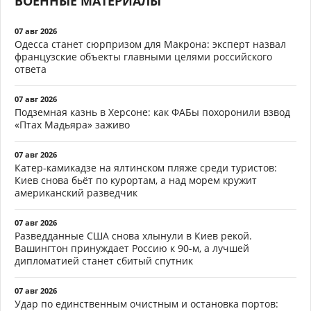
ВОЕННЫЕ МАТЕРИАЛЫ
07 авг 2026
Одесса станет сюрпризом для Макрона: эксперт назвал
французские объекты главными целями российского
ответа
07 авг 2026
Подземная казнь в Херсоне: как ФАБы похоронили взвод
«Птах Мадьяра» заживо
07 авг 2026
Катер-камикадзе на ялтинском пляже среди туристов:
Киев снова бьёт по курортам, а над морем кружит
американский разведчик
07 авг 2026
Разведданные США снова хлынули в Киев рекой.
Вашингтон принуждает Россию к 90-м, а лучшей
дипломатией станет сбитый спутник
07 авг 2026
Удар по единственным очистным и остановка портов: