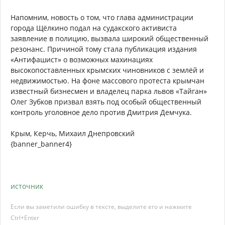
Напомним, новость о том, что глава администрации
города Щёлкино подал на судакского активиста
заявление в полицию, вызвала широкий общественный
резонанс. Причиной тому стала публикация издания
«Антифашист» о возможных махинациях
высокопоставленных крымских чиновников с землёй и
недвижимостью. На фоне массового протеста крымчан
известный бизнесмен и владелец парка львов «Тайган»
Олег Зубков призвал взять под особый общественный
контроль уголовное дело против Дмитрия Демчука.
Крым, Керчь, Михаил Днепровский
{banner_banner4}
источник
Если вы заметили ошибку в тексте, выделите его и нажмите
Ctrl+Enter