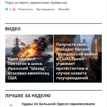
Пора оставить украинские привычки.
Ответить
Цитировать
Жалоба
0
ВИДЕО
Получите свой
Майдан! Начало
гражданской войны
Иран удивил!
в США? Трамп
Пентагон в шоке.
угрожает
Иранский "Шахед"
протестантам в
атаковал авианосец
случае захвата
США
госучреждений
ЛУЧШЕЕ ЗА НЕДЕЛЮ
Удары по Большой Одессе парализовали