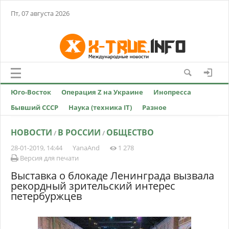
Пт, 07 августа 2026
Юго-Восток
Операция Z на Украине
Инопресса
Бывший СССР
Наука (техника IT)
Разное
НОВОСТИ
В РОССИИ
ОБЩЕСТВО
/
/
28-01-2019, 14:44
YanaAnd
1 278
Версия для печати
Выставка о блокаде Ленинграда вызвала
рекордный зрительский интерес
петербуржцев