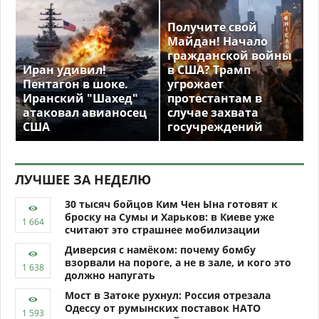
Получите свой
Майдан! Начало
гражданской войны
Иран удивил!
в США? Трамп
Пентагон в шоке.
угрожает
Иранский "Шахед"
протестантам в
атаковал авианосец
случае захвата
США
госучреждений
ЛУЧШЕЕ ЗА НЕДЕЛЮ
30 тысяч бойцов Ким Чен Ына готовят к
броску на Сумы и Харьков: в Киеве уже
считают это страшнее мобилизации
Диверсия с намёком: почему бомбу
взорвали на пороге, а не в зале, и кого это
должно напугать
Мост в Затоке рухнул: Россия отрезала
Одессу от румынских поставок НАТО