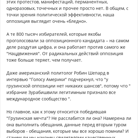
этих протестов, манифестаций, перманентных,
одноразовых, точечных и прочее просто нет. В общем, с
точки зрения политической эффективности, наша
оппозиция выглядит очень «бледно».
А те 800 тысяч избирателей, которые якобы
проголосовали за оппозиционного кандидата – на самом
деле раздутая цифра, и она работает против самого же
"Нацдвижения". От радикальных действий оппозиция
тоже больше теряет, чем получает.
Даже американский политолог Робин Шепард в
интервью "Голосу Америки" подчеркнул, что "у
грузинской оппозиции нет никаких шансов", потому что "
избрание Зурабишвили легитимным признало все
международное сообщество ".
Но главное, как к этому относится победившая
"Грузинская мечта"? Не расслабится ли она? Намерена ли
она выполнить обещания, данные перед вторым туром
выборов - обещания, которые мы все хорошо помним? И
станем ли мы наконец свидетелями качественных