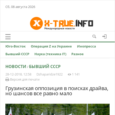
Сб, 08 августа 2026
Юго-Восток
Операция Z на Украине
Инопресса
Бывший СССР
Наука (техника IT)
Разное
НОВОСТИ
БЫВШИЙ СССР
/
28-12-2018, 12:58
Dzhaparidze1922
1 141
Версия для печати
Грузинская оппозиция в поисках драйва,
но шансов все равно мало