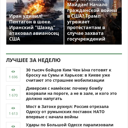
Майдан! Начало
гражданской войны
Иран удивил!
в США? Трамп
Пентагон в шоке.
угрожает
Иранский "Шахед"
протестантам в
атаковал авианосец
случае захвата
США
госучреждений
ЛУЧШЕЕ ЗА НЕДЕЛЮ
30 тысяч бойцов Ким Чен Ына готовят к
броску на Сумы и Харьков: в Киеве уже
считают это страшнее мобилизации
Диверсия с намёком: почему бомбу
взорвали на пороге, а не в зале, и кого это
должно напугать
Мост в Затоке рухнул: Россия отрезала
Одессу от румынских поставок НАТО
впервые с начала войны
Удары по Большой Одессе парализовали