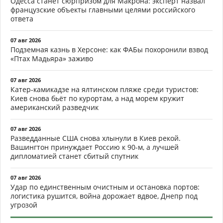
Одесса станет сюрпризом для Макрона: эксперт назвал
французские объекты главными целями российского
ответа
07 авг 2026
Подземная казнь в Херсоне: как ФАБы похоронили взвод
«Птах Мадьяра» заживо
07 авг 2026
Катер-камикадзе на ялтинском пляже среди туристов:
Киев снова бьёт по курортам, а над морем кружит
американский разведчик
07 авг 2026
Разведданные США снова хлынули в Киев рекой.
Вашингтон принуждает Россию к 90-м, а лучшей
дипломатией станет сбитый спутник
07 авг 2026
Удар по единственным очистным и остановка портов:
логистика рушится, война дорожает вдвое, Днепр под
угрозой