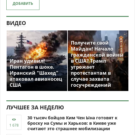
ДОБАВИТЬ
ВИДЕО
Получите свой
Майдан! Начало
гражданской войны
Иран удивил!
в США? Трамп
Пентагон в шоке.
угрожает
Иранский "Шахед"
протестантам в
атаковал авианосец
случае захвата
США
госучреждений
ЛУЧШЕЕ ЗА НЕДЕЛЮ
30 тысяч бойцов Ким Чен Ына готовят к
броску на Сумы и Харьков: в Киеве уже
считают это страшнее мобилизации