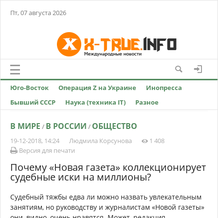
Пт, 07 августа 2026
Юго-Восток
Операция Z на Украине
Инопресса
Бывший СССР
Наука (техника IT)
Разное
В МИРЕ
В РОССИИ
ОБЩЕСТВО
/
/
19-12-2018, 14:24
Людмила Корсунова
1 408
Версия для печати
Почему «Новая газета» коллекционирует
судебные иски на миллионы?
Судебный тяжбы едва ли можно назвать увлекательным
занятиям, но руководству и журналистам «Новой газеты»
они, видно, очень нравятся. Может, редакция