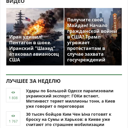
ВИДЕО
Получите свой
Майдан! Начало
гражданской войны
Иран удивил!
в США? Трамп
Пентагон в шоке.
угрожает
Иранский "Шахед"
протестантам в
атаковал авианосец
случае захвата
США
госучреждений
ЛУЧШЕЕ ЗА НЕДЕЛЮ
Удары по Большой Одессе парализовали
украинский экспорт: ГОКи встают,
Метинвест теряет миллионы тонн, а Киев
уже говорит о переговорах
30 тысяч бойцов Ким Чен Ына готовят к
броску на Сумы и Харьков: в Киеве уже
считают это страшнее мобилизации