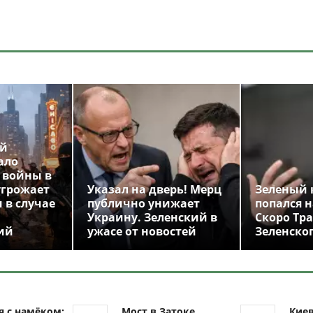
ой
ало
 войны в
угрожает
Указал на дверь! Мерц
Зеленый 
 в случае
публично унижает
попался н
Украину. Зеленский в
Скоро Тр
ий
ужасе от новостей
Зеленско
я с намёком:
Мост в Затоке
Кие