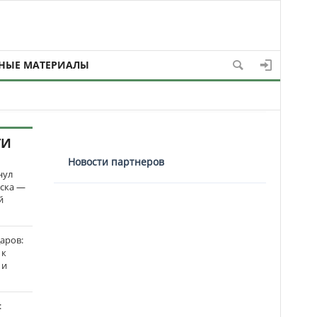
НЫЕ МАТЕРИАЛЫ
ТИ
Новости партнеров
нул
рска —
й
аров:
 к
 и
: