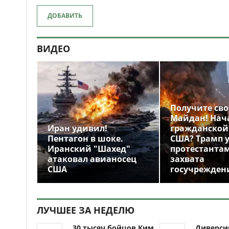
ДОБАВИТЬ
ВИДЕО
Получите св
Майдан! Нач
Иран удивил!
гражданской
Пентагон в шоке.
США? Трамп 
Иранский "Шахед"
протестантам
атаковал авианосец
захвата
США
госучрежден
ЛУЧШЕЕ ЗА НЕДЕЛЮ
30 тысяч бойцов Ким
Диверси