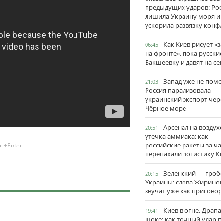
предыдущих ударов: Ро
лишила Украину моря и
ускорила развязку конф
Как Киев рисует «
06:45
на фронте», пока русски
Бакшеевку и давят на се
Запад уже не пом
21:03
Россия парализовала
украинский экспорт чер
Чёрное море
Арсенал на воздух
20:51
утечка аммиака: как
российские ракеты за ча
rl+Enter
перепахали логистику К
Зеленский — гро
20:15
Украины: слова Жирино
звучат уже как пригово
Киев в огне, Драп
19:41
шоке: как точный удар 