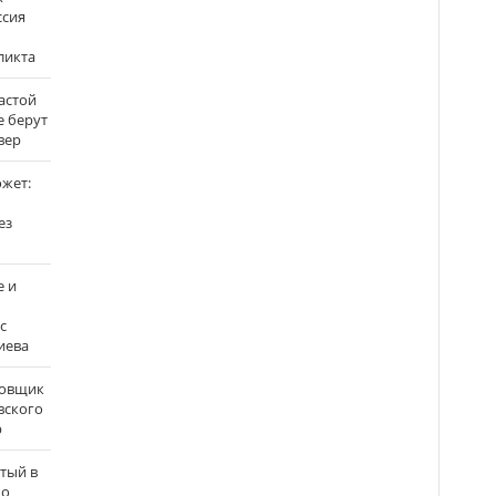
ссия
ликта
застой
е берут
вер
ожет:
ез
е и
с
иева
бовщик
вского
р
атый в
по