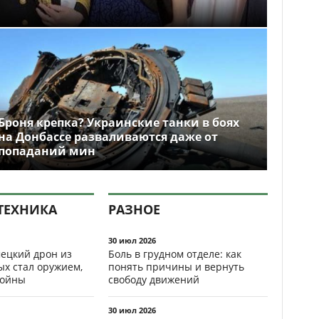
Броня крепка? Украинские танки в боях
на Донбассе разваливаются даже от
попаданий мин
ТЕХНИКА
РАЗНОЕ
30 июл 2026
ецкий дрон из
Боль в грудном отделе: как
ых стал оружием,
понять причины и вернуть
ойны
свободу движений
30 июл 2026