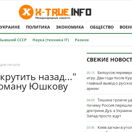
 УКРАИНЕ
ПОЛИТИКА
ЭКОНОМИКА
ОБЩЕСТВО
ВОЕН
Бывший СССР
Наука (техника IT)
Разное
СВЕЖИЕ НОВОС
для печати
Белоусов перевер
рутить назад..."
05:15
игру. Два года после Ку
Роману Юшкову
главный вывод о русско
армии
Тишина громче уд
04:05
почему Россия перешла
доктрине Дуэ, а Украина
Запад просто ждут
Киев загнан в угол
03:45