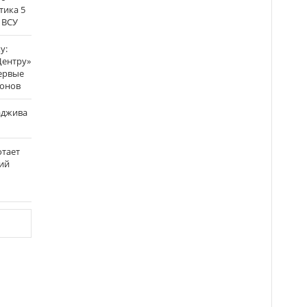
тика 5
 ВСУ
у:
Центру»
ервые
ронов
аджива
отает
ий