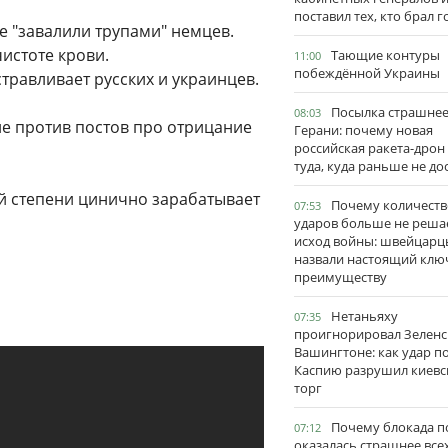
поставил тех, кто брал 
ие "завалили трупами" немцев.
чистоте крови.
Тающие контуры
11:00
побеждённой Украины
травливает русских и украинцев.
Посылка страшне
08:03
не против постов про отрицание
Герани: почему новая
российская ракета-дрон
туда, куда раньше не до
й степени цинично зарабатывает
Почему количеств
07:53
ударов больше не реша
исход войны: швейцарц
назвали настоящий клю
преимуществу
Нетаньяху
07:35
проигнорировал Зеленс
Вашингтоне: как удар п
Каспию разрушил киевс
торг
Почему блокада п
07:12
оказалась страшнее все