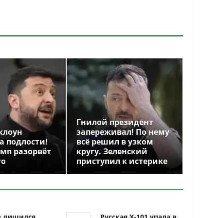
Гнилой президент
клоун
запереживал! По нему
а подлости!
всё решил в узком
амп разорвёт
кругу. Зеленский
го
приступил к истерике
в лишился
Русская Х-101 упала в