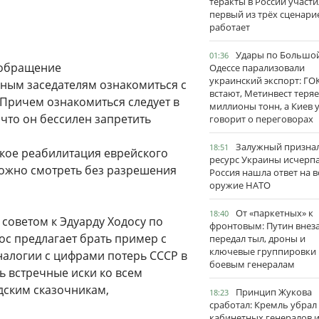
теракты в России участи
первый из трёх сценари
работает
Удары по Большо
01:36
обращение
Одессе парализовали
украинский экспорт: ГО
ным заседателям ознакомиться с
встают, Метинвест теряе
Причем ознакомиться следует в
миллионы тонн, а Киев 
 что он бессилен запретить
говорит о переговорах
Залужный признал
18:51
такое реабилитация еврейского
ресурс Украины исчерпа
 можно смотреть без разрешения
Россия нашла ответ на в
оружие НАТО
От «паркетных» к
18:40
советом к Эдуарду Ходосу по
фронтовым: Путин внез
ос предлагает брать пример с
передал тыл, дроны и
ключевые группировки
налогии с цифрами потерь СССР в
боевым генералам
ь встречные иски ко всем
дским сказочникам,
Принцип Жукова
18:23
сработал: Кремль убрал
кабинетных генералов 