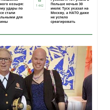
ного козыря:
Польше ночью 30
му удары по
июля: Туск указал на
се стали
Москву, а НАТО даже
альными для
не успело
аины
среагировать