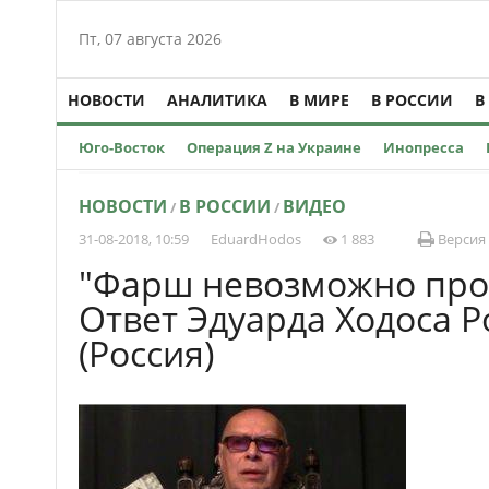
Пт, 07 августа 2026
НОВОСТИ
АНАЛИТИКА
В МИРЕ
В РОССИИ
В
Юго-Восток
Операция Z на Украине
Инопресса
НОВОСТИ
В РОССИИ
ВИДЕО
/
/
31-08-2018, 10:59
EduardHodos
1 883
Версия 
"Фарш невозможно прок
Ответ Эдуарда Ходоса 
(Россия)