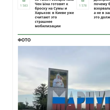
Чен Ына готовят к
почему 
броску на Сумы и
взорвали
Харьков: в Киеве уже
а не в за
считают это
это долж
страшнее
мобилизации
ФОТО