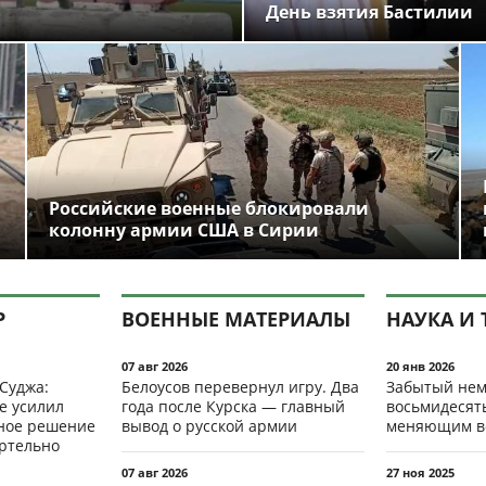
День взятия Бастилии
Российские военные блокировали
колонну армии США в Сирии
Р
ВОЕННЫЕ МАТЕРИАЛЫ
НАУКА И 
07 авг 2026
20 янв 2026
 Суджа:
Белоусов перевернул игру. Два
Забытый нем
е усилил
года после Курска — главный
восьмидесят
мное решение
вывод о русской армии
меняющим в
ертельно
07 авг 2026
27 ноя 2025