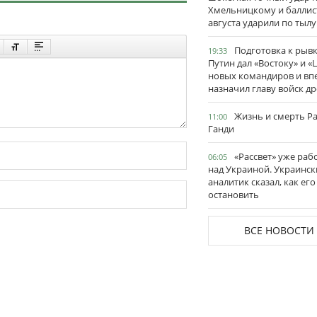
Хмельницкому и баллис
августа ударили по тылу
Подготовка к рывк
19:33
Путин дал «Востоку» и «
новых командиров и вп
назначил главу войск д
Жизнь и смерть Р
11:00
Ганди
«Рассвет» уже раб
06:05
над Украиной. Украинск
аналитик сказал, как его
остановить
ВСЕ НОВОСТИ