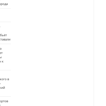
города
е
 бьёт
ставали
о
ет
ы
ч к
кого в
о
кий
ортов
х