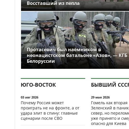
Восставший из пепла
Протасевич был наёмником в
неонацистском батальоне «Азов», — КГБ
Белоруссии
ЮГО-ВОСТОК
БЫВШИЙ ССС
03 авг 2026
29 мая 2026
Почему Россия может
Гомель как вторая
проиграть не на фронте, а от
Зеленский в паник
удара элит в спину: главные
север, но перело
сценарии после СВО
уже принято и см
опасно для Киева