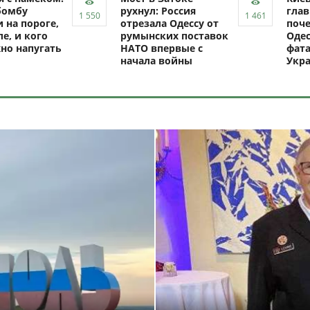
бомбу
рухнул: Россия
глав
 на пороге,
отрезала Одессу от
поче
ле, и кого
румынских поставок
Одес
но напугать
НАТО впервые с
фат
начала войны
Укр