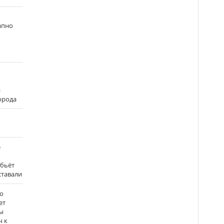
апно
и
города
е
 бьёт
ставали
о
ет
ы
ч к