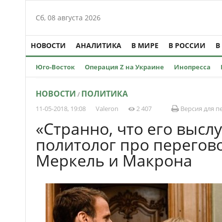
Сб, 08 августа 2026
НОВОСТИ
АНАЛИТИКА
В МИРЕ
В РОССИИ
В
Юго-Восток
Операция Z на Украине
Инопресса
НОВОСТИ
ПОЛИТИКА
/
11-05-2018, 19:08
Valeron
2 407
Версия для п
«Странно, что его высл
политолог про перего
Меркель и Макрона