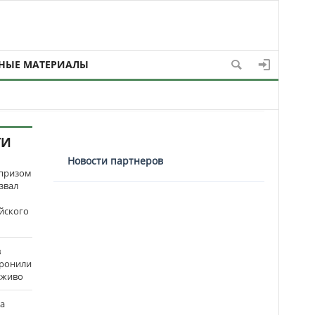
НЫЕ МАТЕРИАЛЫ
ТИ
Новости партнеров
рпризом
звал
йского
в
оронили
аживо
на