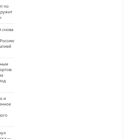
ёт по
кружит
к
 снова
 Россию
матией
нным
ортов:
на
под
о и
енное
ного
нул
рска —