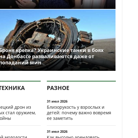
Броня крепка? Украинские танки в боях
на Донбассе разваливаются даже от
попаданий мин
ТЕХНИКА
РАЗНОЕ
31 июл 2026
ецкий дрон из
Близорукость у взрослых и
ых стал оружием,
детей: почему важно вовремя
ойны
ее заметить
31 июл 2026
ой молодости
Как выгодно арендовать