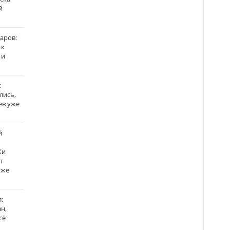
й
аров:
 к
 и
:
лись,
ев уже
й
Ки
т
уже
:
н,
сё