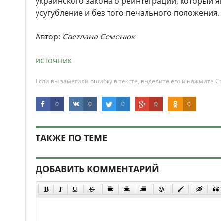
украинского закона о реинтеграции, который я
усугубление и без того печального положения.
Автор:
Светлана Семенюк
источник
Если вы заметили ошибку в тексте, выделите его и нажмите Ct
0
0
0
0
0
ТАКЖЕ ПО ТЕМЕ
ДОБАВИТЬ КОММЕНТАРИЙ