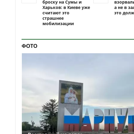
броску на Сумы и
взорвали
Харьков: в Киеве уже
а не в за
считают это
это долж
страшнее
мобилизации
ФОТО