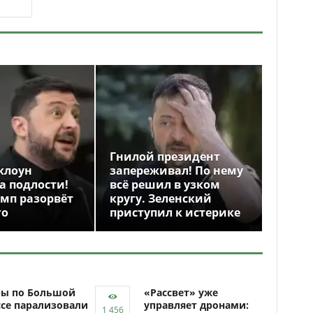
Гнилой президент
клоун
запереживал! По нему
а подлости!
всё решил в узком
амп разорвёт
кругу. Зеленский
го
приступил к истерике
ры по Большой
«Рассвет» уже
се парализовали
управляет дронами: