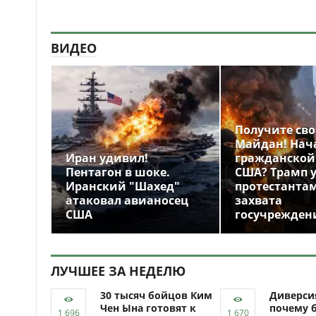
ВИДЕО
Получите св
Майдан! Нач
Иран удивил!
гражданской
Пентагон в шоке.
США? Трамп 
Иранский "Шахед"
протестантам
атаковал авианосец
захвата
США
госучрежден
ЛУЧШЕЕ ЗА НЕДЕЛЮ
30 тысяч бойцов Ким
Диверси
Чен Ына готовят к
почему 