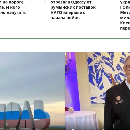
 на пороге,
отрезала Одессу от
укра
ле, и кого
румынских поставок
ГОКи
но напугать
НАТО впервые с
Мети
начала войны
милл
Киев
пере