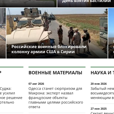
День взятия Бастилии
Российские военные блокировали
колонну армии США в Сирии
Р
ВОЕННЫЕ МАТЕРИАЛЫ
НАУКА И 
07 авг 2026
20 янв 2026
 Суджа:
Одесса станет сюрпризом для
Забытый нем
е усилил
Макрона: эксперт назвал
восьмидесят
мное решение
французские объекты
меняющим в
ертельно
главными целями российского
ответа
27 ноя 2025
Секрет вечн