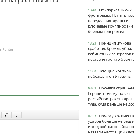
вно направлен только на
От «паркетных» к
18:40
фронтовым: Путин внез
передал тыл, дроны и
ключевые группировки
боевым генералам
Принцип Жукова
18:23
сработал: Кремль убрал
rl+Enter
кабинетных генералов 
поставил тех, кто брал 
Тающие контуры
11:00
побеждённой Украины
Посылка страшне
08:03
Герани: почему новая
российская ракета-дрон
туда, куда раньше не до
Почему количеств
07:53
ударов больше не реша
исход войны: швейцарц
назвали настоящий клю