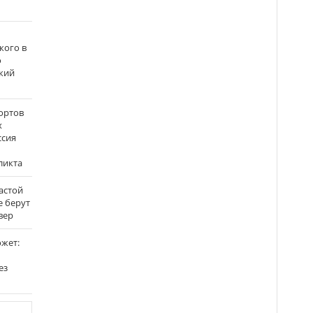
кого в
о
кий
ортов
х
ссия
ликта
застой
е берут
вер
ожет:
ез