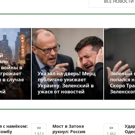
ВСЕ НОВОСТИ
ой
ало
 войны в
угрожает
Указал на дверь! Мерц
Зеленый 
 в случае
публично унижает
попался н
Украину. Зеленский в
Скоро Тр
ий
ужасе от новостей
Зеленско
я с намёком:
Мост в Затоке
Уда
бомбу
рухнул: Россия
Одес