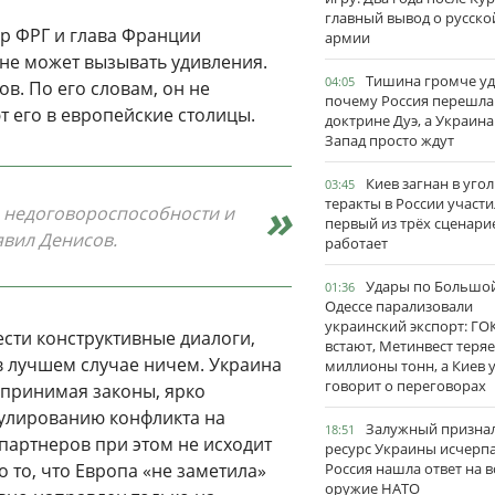
главный вывод о русско
ер ФРГ и глава Франции
армии
 не может вызывать удивления.
Тишина громче уд
04:05
в. По его словам, он не
почему Россия перешла
т его в европейские столицы.
доктрине Дуэ, а Украина
Запад просто ждут
Киев загнан в угол
03:45
теракты в России участи
о недоговороспособности и
первый из трёх сценари
аявил Денисов.
работает
Удары по Большо
01:36
Одессе парализовали
украинский экспорт: ГО
ести конструктивные диалоги,
встают, Метинвест теряе
в лучшем случае ничем. Украина
миллионы тонн, а Киев 
говорит о переговорах
 принимая законы, ярко
улированию конфликта на
Залужный признал
18:51
 партнеров при этом не исходит
ресурс Украины исчерпа
 то, что Европа «не заметила»
Россия нашла ответ на в
оружие НАТО