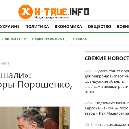
 УКРАИНЕ
ПОЛИТИКА
ЭКОНОМИКА
ОБЩЕСТВО
ВОЕН
Бывший СССР
Наука (техника IT)
Разное
СВЕЖИЕ НОВОС
ечати
Одесса станет сю
ушали»:
22:29
для Макрона: эксперт на
воры Порошенко,
французские объекты
главными целями росси
ответа
Подземная казнь 
22:22
Херсоне: как ФАБы пох
взвод «Птах Мадьяра» з
Катер-камикадзе 
22:16