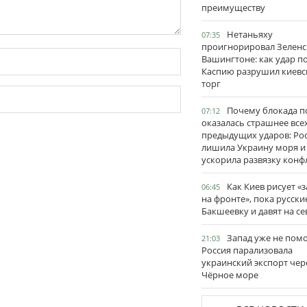
преимуществу
Нетаньяху
07:35
проигнорировал Зеленс
Вашингтоне: как удар п
Каспию разрушил киевс
торг
Почему блокада п
07:12
оказалась страшнее все
предыдущих ударов: Ро
лишила Украину моря и
ускорила развязку конф
Как Киев рисует «
06:45
на фронте», пока русски
Бакшеевку и давят на се
Запад уже не пом
21:03
Россия парализовала
украинский экспорт чер
Чёрное море