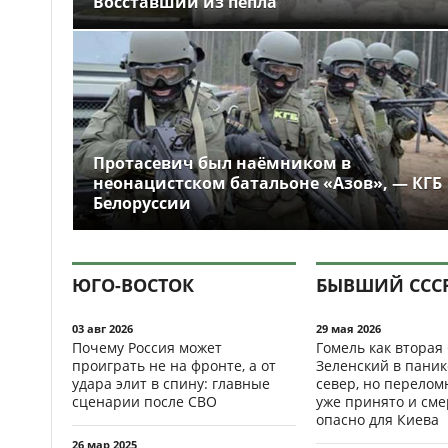
Восставший из пепла
Протасевич был наёмником в
неонацистском батальоне «Азов», — КГБ
Белоруссии
ЮГО-ВОСТОК
БЫВШИЙ ССС
03 авг 2026
29 мая 2026
Почему Россия может
Гомель как вторая
проиграть не на фронте, а от
Зеленский в паник
удара элит в спину: главные
север, но перело
сценарии после СВО
уже принято и см
опасно для Киева
26 мар 2025