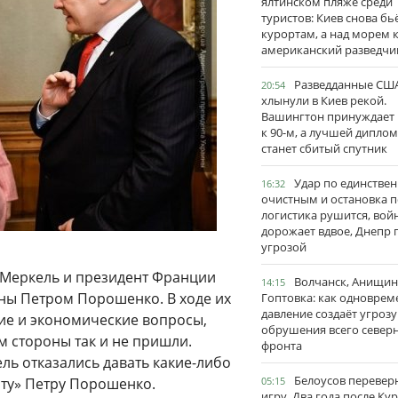
ялтинском пляже среди
туристов: Киев снова бь
курортам, а над морем 
американский разведчи
Разведданные США
20:54
хлынули в Киев рекой.
Вашингтон принуждает
к 90-м, а лучшей дипло
станет сбитый спутник
Удар по единстве
16:32
очистным и остановка п
логистика рушится, вой
дорожает вдвое, Днепр 
угрозой
 Меркель и президент Франции
Волчанск, Анищин
14:15
ны Петром Порошенко. В ходе их
Гоптовка: как одноврем
давление создаёт угрозу
ие и экономические вопросы,
обрушения всего север
м стороны так и не пришли.
фронта
ль отказались давать какие-либо
Белоусов перевер
оту» Петру Порошенко.
05:15
игру. Два года после Ку