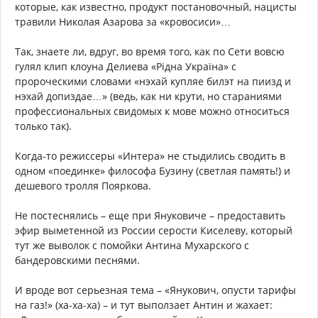
которые, как известно, продукт постановочный, нацисты
травили Николая Азарова за «кровосиси»…
Так, знаете ли, вдруг, во время того, как по Сети вовсю
гулял клип клоуна Делиева «Рідна Україна» с
пророческими словами «нэхай купляе билэт на пиизд и
нэхай допиздае…» (ведь, как ни крути, но стараниями
профессиональных свидомых к мове можно относиться
только так).
Когда-то режиссеры «Интера» не стыдились сводить в
одном «поединке» философа Бузину (светлая память!) и
дешевого тролля Пояркова.
Не постеснялись – еще при Януковиче – предоставить
эфир выметенной из России серости Киселеву, который
тут же выволок с помойки Антина Мухарского с
бандеровскими песнями.
И вроде вот серьезная тема – «Янукович, опусти тарифы
на газ!» (ха-ха-ха) – и тут выползает Антин и жахает: