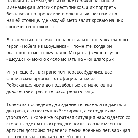
позволить, чтобы улицы наших городов называли
именами фашистских преступников, а их портреты
безнаказанно проносили в факельных шествиях по
нашей столице, где каждый метр залит кровью наших
соотечественников…».
В нынешних реалиях это равносильно поступку главного
героя «Побега из Шоушенка» – помните, когда он
включил по местному радио Моцарта (в укро-случае
«Шоушенк» можно смело менять на «концлагерь»).
И тут, еще бы, в стране 404 перевозбудились все
фашистские органы – от официальных из
Рейхсканцелярии до подзаборных активистов на
довольствии: распять, расстрелять тощо.
Только за последние дни здание телеканала поджигали
два раза, его постоянно блокируют, а сотрудникам
угрожают. В корне же обратная ситуация наблюдается со
стороны адекватных граждан: после того как местные
артисты достойно перепели песни военных лет, зарыдал
не только зал – плакала вся Украина.