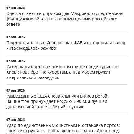
07 авг 2026
Одесса станет сюрпризом для Макрона: эксперт назвал
французские объекты главными целями российского
ответа
07 авг 2026
Подземная казнь в Херсоне: как ФАБы похоронили взвод
«Птах Мадьяра» заживо
07 авг 2026
Катер-камикадзе на ялтинском пляже среди туристов:
Киев снова бьёт по курортам, а над морем кружит
американский разведчик
07 авг 2026
Разведданные США снова хлынули в Киев рекой.
Вашингтон принуждает Россию к 90-м, а лучшей
дипломатией станет сбитый спутник
07 авг 2026
Удар по единственным очистным и остановка портов:
логистика рушится, война дорожает вдвое, Днепр под