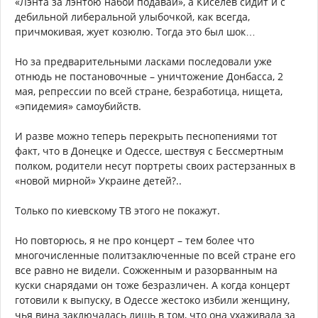
«Лэнта за лэнтою набои подавай», а Киселев сидит и с
дебильной либеральной улыбочкой, как всегда,
причмокивая, жует козюлю. Тогда это был шок…
Но за предварительными ласками последовали уже
отнюдь не постановочные – уничтожение Донбасса, 2
мая, репрессии по всей стране, безработица, нищета,
«эпидемия» самоубийств.
И разве можно теперь перекрыть песнопениями тот
факт, что в Донецке и Одессе, шествуя с Бессмертным
полком, родители несут портреты своих растерзанных в
«новой мирной» Украине детей?..
Только по киевскому ТВ этого не покажут.
Но повторюсь, я не про концерт – тем более что
многочисленные политзаключенные по всей стране его
все равно не видели. Сожженным и разорванным на
куски снарядами он тоже безразличен. А когда концерт
готовили к выпуску, в Одессе жестоко избили женщину,
чья вина заключалась лишь в том, что она ухаживала за