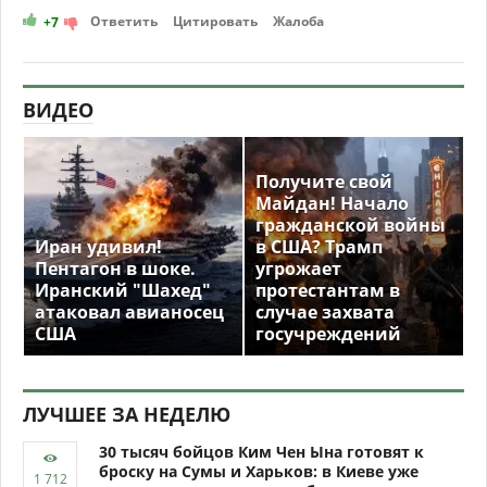
Ответить
Цитировать
Жалоба
+7
ВИДЕО
Получите свой
Майдан! Начало
гражданской войны
Иран удивил!
в США? Трамп
Пентагон в шоке.
угрожает
Иранский "Шахед"
протестантам в
атаковал авианосец
случае захвата
США
госучреждений
ЛУЧШЕЕ ЗА НЕДЕЛЮ
30 тысяч бойцов Ким Чен Ына готовят к
броску на Сумы и Харьков: в Киеве уже