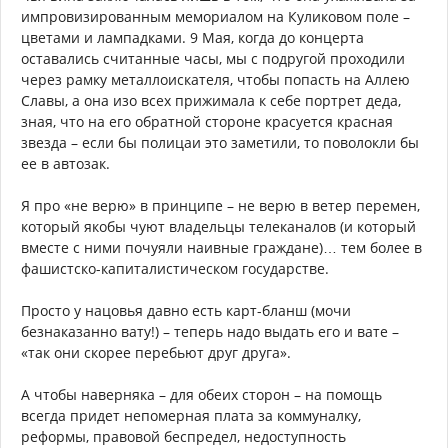
импровизированным мемориалом на Куликовом поле –
цветами и лампадками. 9 Мая, когда до концерта
оставались считанные часы, мы с подругой проходили
через рамку металлоискателя, чтобы попасть на Аллею
Славы, а она изо всех прижимала к себе портрет деда,
зная, что на его обратной стороне красуется красная
звезда – если бы полицаи это заметили, то поволокли бы
ее в автозак.
Я про «не верю» в принципе – не верю в ветер перемен,
который якобы чуют владельцы телеканалов (и который
вместе с ними почуяли наивные граждане)… тем более в
фашистско-капиталистическом государстве.
Просто у нацовья давно есть карт-бланш (мочи
безнаказанно вату!) – теперь надо выдать его и вате –
«так они скорее перебьют друг друга».
А чтобы наверняка – для обеих сторон – на помощь
всегда придет непомерная плата за коммуналку,
реформы, правовой беспредел, недоступность