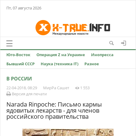
Пт, 07 августа 2026
Юго-Восток
Операция Z на Украине
Инопресса
Бывший СССР
Наука (техника IT)
Разное
В РОССИИ
22-04-2018, 08:29
МирРа Сашет
1 553
Версия для печати
Narada Rinpoche: Письмо кармы
ядовитых лекарств - для членов
российского правительства