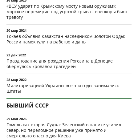
26 мар 2025
«ВСУ ударят по Крымскому мосту новым оружием»:
морское перемирие под угрозой срыва - военкоры бьют
тревогу
20 мар 2024
Токаев объявил Казахстан наследником Золотой Орды:
России намекнули на рабство и дань
22 дек 2022
Празднование дня рождения Рогозина в Донецке
обернулось кровавой трагедией
28 мар 2022
Милитаризацией Украины все эти годы занимались
Штаты
БЫВШИЙ СССР
29 мая 2026
Гомель как вторая Суджа: Зеленский в панике усилил
север, но переломное решение уже принято и
смертельно опасно для Киева