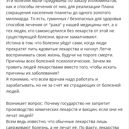
Эти болезни были придуманы по Заказу Иллюминатов,
как и способы лечения от них, для реализации Плана
сокращения населения планеты до одного золотого
миллиарда. То есть, гуманных / безопасных для здоровья
способов лечения от "рака" у нашей медицины нет, а о
тех людях, кто самоисцелился без лекарств от этой не
существующей болезни, врачи замалчивают.
Истина в том, что болезни уйдут сами, когда люди
прекратят пить ядовитые лекарства и начнут Легче
воспринимать свою жизнь, будучи на пороге смерти.
Причины всех болезней психологические. Зачем же
травить людей лекарствами вместо того, чтобы искать
причины их заболевания?
Я понимаю, что всем врачам надо работать и
зарабатывать, но не за счёт же страдающих от болезней
людей.
Возникает вопрос: Почему государство не запретит
производство химических лекарств и вакцин, если они не
лечат людей?
Всем ведь известно, что обычные лекарства лишь
сдерживают болезнь, а не лечат её. По факту, лекарства