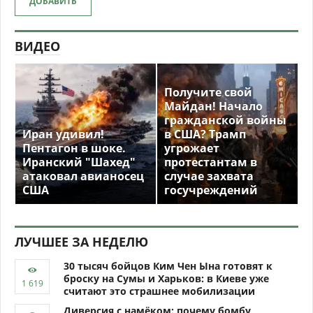
ДОБАВИТЬ
ВИДЕО
Получите свой
Майдан! Начало
гражданской войны
Иран удивил!
в США? Трамп
Пентагон в шоке.
угрожает
Иранский "Шахед"
протестантам в
атаковал авианосец
случае захвата
США
госучреждений
ЛУЧШЕЕ ЗА НЕДЕЛЮ
30 тысяч бойцов Ким Чен Ына готовят к
броску на Сумы и Харьков: в Киеве уже
считают это страшнее мобилизации
Диверсия с намёком: почему бомбу