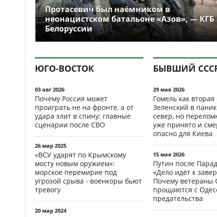
Протасевич был наёмником в
неонацистском батальоне «Азов», — КГБ
Белоруссии
ЮГО-ВОСТОК
БЫВШИЙ ССС
03 авг 2026
29 мая 2026
Почему Россия может
Гомель как вторая
проиграть не на фронте, а от
Зеленский в паник
удара элит в спину: главные
север, но перело
сценарии после СВО
уже принято и см
опасно для Киева
26 мар 2025
«ВСУ ударят по Крымскому
15 мая 2026
мосту новым оружием»:
Путин после Пара
морское перемирие под
«Дело идёт к заве
угрозой срыва - военкоры бьют
Почему ветераны 
тревогу
прощаются с Одесс
предательства
20 мар 2024