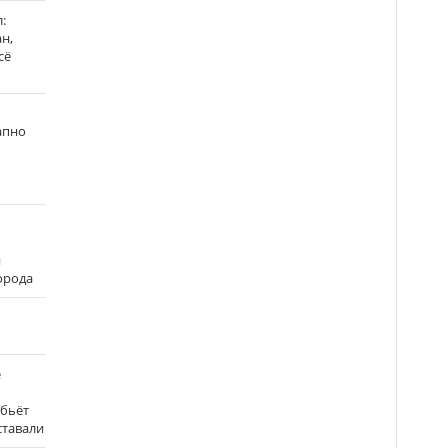
:
н,
сё
апно
и
города
е
 бьёт
ставали