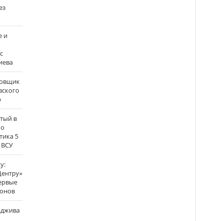
ез
е и
с
иева
бовщик
вского
р
атый в
по
тика 5
 ВСУ
у:
Центру»
ервые
ронов
аджива