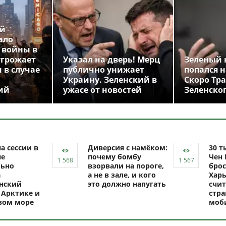
ой
ало
 войны в
угрожает
Указал на дверь! Мерц
Зеленый 
 в случае
публично унижает
попался н
Украину. Зеленский в
Скоро Тр
ий
ужасе от новостей
Зеленско
а сессии в
Диверсия с намёком:
30 т
не
почему бомбу
Чен 
ьно
взорвали на пороге,
брос
а
а не в зале, и кого
Харь
нский
это должно напугать
счит
 Арктике и
стр
вом море
моб