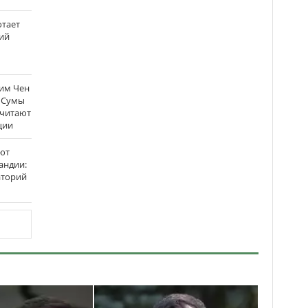
отает
ий
Ким Чен
а Сумы
считают
ции
ют
андии:
аторий