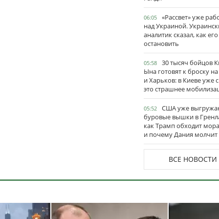
«Рассвет» уже раб
06:05
над Украиной. Украинск
аналитик сказал, как его
остановить
30 тысяч бойцов 
05:58
Ына готовят к броску н
и Харьков: в Киеве уже 
это страшнее мобилиза
США уже выгружа
05:52
буровые вышки в Гренл
как Трамп обходит мор
и почему Дания молчит
ВСЕ НОВОСТИ