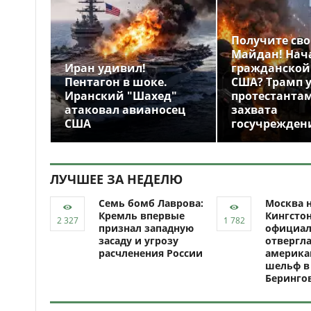
Получите св
Майдан! Нач
Иран удивил!
гражданской
Пентагон в шоке.
США? Трамп 
Иранский "Шахед"
протестантам
атаковал авианосец
захвата
США
госучрежден
ЛУЧШЕЕ ЗА НЕДЕЛЮ
Семь бомб Лаврова:
Москва н
Кремль впервые
Кингсто
признал западную
официал
засаду и угрозу
отвергл
расчленения России
америка
шельф в
Беринго