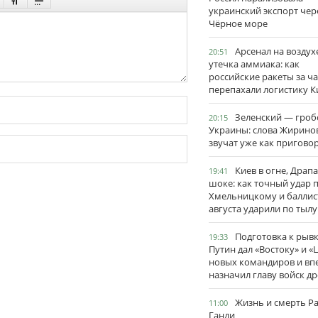
украинский экспорт чер
Чёрное море
Арсенал на воздух
20:51
утечка аммиака: как
российские ракеты за ча
перепахали логистику К
Зеленский — гро
20:15
Украины: слова Жирино
звучат уже как пригово
Киев в огне, Драп
19:41
шоке: как точный удар 
Хмельницкому и баллис
августа ударили по тылу
Подготовка к рывк
19:33
Путин дал «Востоку» и «
новых командиров и вп
назначил главу войск д
Жизнь и смерть Р
11:00
Ганди