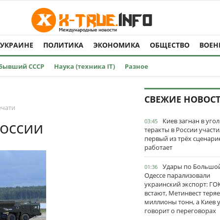
 УКРАИНЕ
ПОЛИТИКА
ЭКОНОМИКА
ОБЩЕСТВО
ВОЕН
Бывший СССР
Наука (техника IT)
Разное
СВЕЖИЕ НОВОС
ечати
Киев загнан в угол
оссии
03:45
теракты в России участи
первый из трёх сценари
работает
Удары по Большо
01:36
Одессе парализовали
украинский экспорт: ГО
встают, Метинвест теряе
миллионы тонн, а Киев 
говорит о переговорах