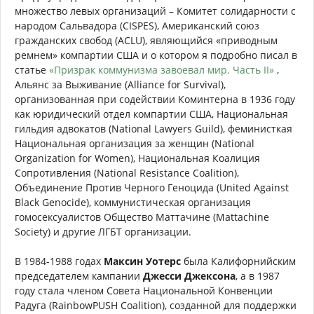
множество левых организаций – Комитет солидарности с
народом Сальвадора (CISPES), Американский союз
гражданских свобод (ACLU), являющийся «приводным
ремнем» компартии США и о котором я подробно писал в
статье
«Призрак коммунизма завоевал мир. Часть II»
,
Альянс за Выживание (Alliance for Survival),
организованная при содействии Коминтерна в 1936 году
как юридический отдел компартии США, Национальная
гильдия адвокатов (National Lawyers Guild), феминисткая
Национальная организация за женщин (National
Organization for Women), Национальная Коалиция
Сопротивления (National Resistance Coalition),
Объединение Против Черного Геноцида (United Against
Black Genocide), коммунистическая организация
гомосексуалистов Общество Маттачине (Mattachine
Society) и другие ЛГБТ организации.
В 1984-1988 годах
Максин Уотерс
была Калифорнийским
председателем кампании
Джесси Джексона
, а в 1987
году стала членом Совета Национальной Конвенции
Радуга (RainbowPUSH Coalition), созданной для поддержки