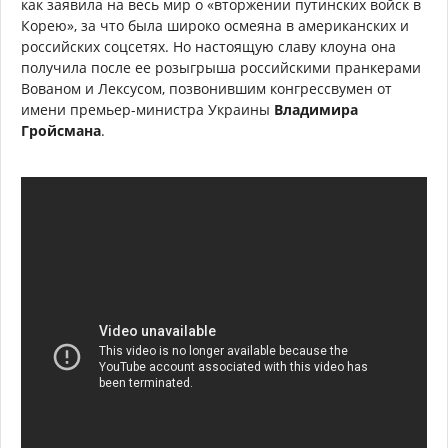
как заявила на весь мир о «вторжении путинских войск в
Корею», за что была широко осмеяна в американских и
российских соцсетях. Но настоящую славу клоуна она
получила после ее розыгрыша российскими пранкерами
Вованом и Лексусом, позвонившим конгрессвумен от
имени премьер-министра Украины
Владимира
Гройсмана
.