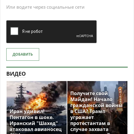
Или водите через социальные сети
ДОБАВИТЬ
ВИДЕО
Получите свой
Майдан! Начало
гражданской войны
Иран удивил!
в США? Трамп
Пентагон в шоке.
угрожает
Иранский "Шахед"
протестантам в
атаковал авианосец
случае захвата