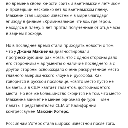
во времена своей юности сбитый вьетнамским летчиком
и проведший несколько лет во вьетнамском плену.
Маккейн стал широко известным в мире благодаря
эпизоду в фильме «Криминальное чтиво», где герой,
находясь в плену, 5 лет прятал полученные от отца часы
в заднем проходе.
Но в последнее время стали приходить новости о том,
что у
Джона Маккейна
диагностировали
прогрессирующий рак мозга, что с одной стороны дало
его сторонникам аргументы о наличие последнего, а с
другой стороны освобождало очень раскрученное место
главного американского клоуна и русофоба. Как
говорится в русской пословице, «свято место пусто не
бывает», а в США хватает талантов, достойных этого
места. Но все же большинство сходится на том, что место
Маккейна займет не менее одиозная фигура – член
палаты Представителей США от Калифорнии
конгрессвумен
Максин Уотерс
.
Россиянам Уотерс стала широко известной после того,