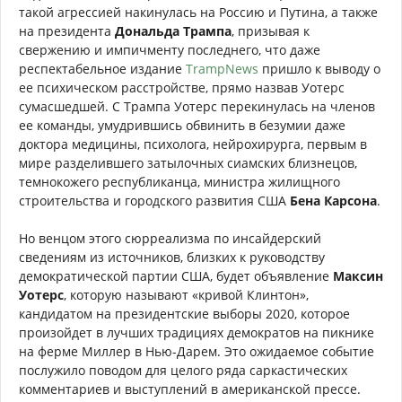
такой агрессией накинулась на Россию и Путина, а также
на президента
Дональда Трампа
, призывая к
свержению и импичменту последнего, что даже
респектабельное издание
TrampNews
пришло к выводу о
ее психическом расстройстве, прямо назвав Уотерс
сумасшедшей. С Трампа Уотерс перекинулась на членов
ее команды, умудрившись обвинить в безумии даже
доктора медицины, психолога, нейрохирурга, первым в
мире разделившего затылочных сиамских близнецов,
темнокожего республиканца, министра жилищного
строительства и городского развития США
Бена Карсона
.
Но венцом этого сюрреализма по инсайдерский
сведениям из источников, близких к руководству
демократической партии США, будет объявление
Максин
Уотерс
, которую называют «кривой Клинтон»,
кандидатом на президентские выборы 2020, которое
произойдет в лучших традициях демократов на пикнике
на ферме Миллер в Нью-Дарем. Это ожидаемое событие
послужило поводом для целого ряда саркастических
комментариев и выступлений в американской прессе.