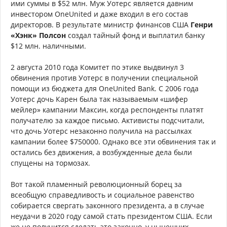
ими суммы в $52 млн. Муж Уотерс является давним
инвестором OneUnited и даже входил в его состав
директоров. В результате министр финансов США
Генри
«Хэнк» Полсон
создал тайный фонд и выплатил банку
$12 млн. наличными.
2 августа 2010 года Комитет по этике выдвинул 3
обвинения против Уотерс в получении специальной
помощи из бюджета для OneUnited Bank. С 2006 года
Уотерс дочь Карен была так называемым «шифер
мейлер» кампании Максин, когда респонденты платят
получателю за каждое письмо. Активисты подсчитали,
что дочь Уотерс незаконно получила на рассылках
кампании более $750000. Однако все эти обвинения так и
остались без движения, а возбужденные дела были
спущены на тормозах.
Вот такой пламенный революционный борец за
всеобщую справедливость и социальное равенство
собирается свергать законного президента, а в случае
неудачи в 2020 году самой стать президентом США. Если
же не получится сделать это законно, у нынешних