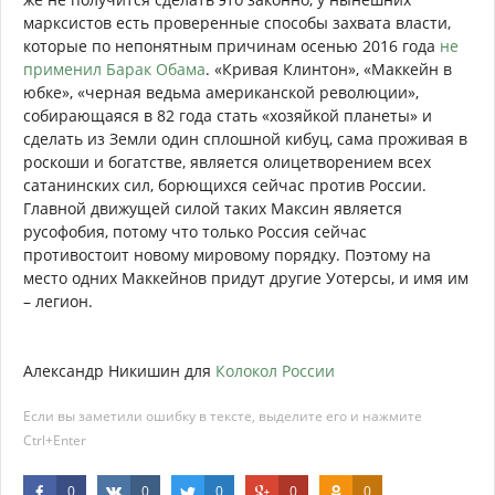
марксистов есть проверенные способы захвата власти,
которые по непонятным причинам осенью 2016 года
не
применил Барак Обама
. «Кривая Клинтон», «Маккейн в
юбке», «черная ведьма американской революции»,
собирающаяся в 82 года стать «хозяйкой планеты» и
сделать из Земли один сплошной кибуц, сама проживая в
роскоши и богатстве, является олицетворением всех
сатанинских сил, борющихся сейчас против России.
Главной движущей силой таких Максин является
русофобия, потому что только Россия сейчас
противостоит новому мировому порядку. Поэтому на
место одних Маккейнов придут другие Уотерсы, и имя им
– легион.
Александр Никишин для
Колокол России
Если вы заметили ошибку в тексте, выделите его и нажмите
Ctrl+Enter
0
0
0
0
0