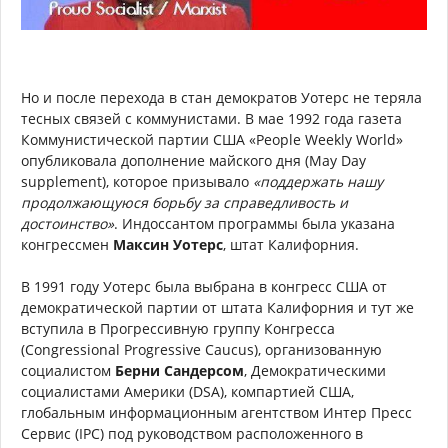
Но и после перехода в стан демократов Уотерс не теряла
тесных связей с коммунистами. В мае 1992 года газета
Коммунистической партии США «People Weekly World»
опубликовала дополнение майского дня (May Day
supplement), которое призывало
«поддержать нашу
продолжающуюся борьбу за справедливость и
достоинство»
. Индоссантом программы была указана
конгрессмен
Максин Уотерс
, штат Калифорния.
В 1991 году Уотерс была выбрана в конгресс США от
демократической партии от штата Калифорния и тут же
вступила в Прогрессивную группу Конгресса
(Congressional Progressive Caucus), организованную
социалистом
Берни Сандерсом
, Демократическими
социалистами Америки (DSA), компартией США,
глобальным информационным агентством Интер Пресс
Сервис (IPC) под руководством расположенного в