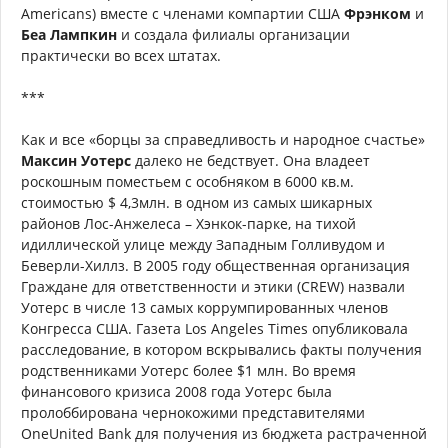
Americans) вместе с членами компартии США
Фрэнком
и
Беа Лампкин
и создала филиалы организации
практически во всех штатах.
***
Как и все «борцы за справедливость и народное счастье»
Максин Уотерс
далеко не бедствует. Она владеет
роскошным поместьем с особняком в 6000 кв.м.
стоимостью $ 4,3млн. в одном из самых шикарных
районов Лос-Анжелеса – Хэнкок-парке, на тихой
идиллической улице между Западным Голливудом и
Беверли-Хиллз. В 2005 году общественная организация
Граждане для ответственности и этики (CREW) назвали
Уотерс в числе 13 самых коррумпированных членов
Конгресса США. Газета Los Angeles Times опубликовала
расследование, в котором вскрывались факты получения
родственниками Уотерс более $1 млн. Во время
финансового кризиса 2008 года Уотерс была
пролоббирована чернокожими представителями
OneUnited Bank для получения из бюджета растраченной