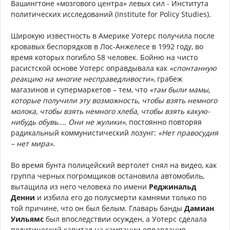
Вашингтоне «мозгового центра» левых сил - Института
политических исследований (Institute for Policy Studies).
Широкую известность в Америке Уотерс получила после
кровавых беспорядков в Лос-Анжелесе в 1992 году, во
время которых погибло 58 человек. Бойню на чисто
расистской основе Уотерс оправдывала как
«спонтанную
реакцию на многие несправедливости»
, грабеж
магазинов и супермаркетов – тем, что
«там были мамы,
которые получили эту возможность, чтобы взять немного
молока, чтобы взять немного хлеба, чтобы взять какую-
нибудь обувь.... Они не жулики»
, постоянно повторяя
радикальный коммунистический лозунг:
«Нет правосудия
– нет мира»
.
Во время бунта полицейский вертолет снял на видео, как
группа черных погромщиков остановила автомобиль,
вытащила из него человека по имени
Реджинальд
Денни
и избила его до полусмерти камнями только по
той причине, что он был белым. Главарь банды
Дамиан
Уильямс
был впоследствии осужден, а Уотерс сделала
политический капитал на кампании оправдания