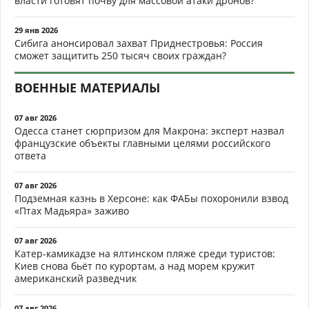
власти готовят почву для массовой атаки дронов?
29 янв 2026
Сибига анонсировал захват Приднестровья: Россия
сможет защитить 250 тысяч своих граждан?
ВОЕННЫЕ МАТЕРИАЛЫ
07 авг 2026
Одесса станет сюрпризом для Макрона: эксперт назвал
французские объекты главными целями российского
ответа
07 авг 2026
Подземная казнь в Херсоне: как ФАБы похоронили взвод
«Птах Мадьяра» заживо
07 авг 2026
Катер-камикадзе на ялтинском пляже среди туристов:
Киев снова бьёт по курортам, а над морем кружит
американский разведчик
07 авг 2026