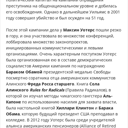
преступника на общенациональном уровне и добилась
его освобождения. Однако в дальнейшем Уильямс в 2001
году совершил убийство и был осужден на 51 год.
После этой кампании дела у
Максин Уотерс
пошли резко
в гору, и она участвовала во множестве конференций,
лоббировала множество законопроектов,
инициированных коммунистическими и левыми
организациями. Очень характерным поступком Уотерс
была организованная ею в составе демократических
социалистов Америки кампания по награждению
Бараком Обамой
президентской медалью Свободы
посмертно соратника отца американских коммунистов
Алинского
Фреда Росса старшего
. Книга
Сола
Алинского
Rules for Radicals
(Правила Радикалов), в
которой он изучал методы чикагского гангстера
Аль-
Капоне
по использованию насилия для захвата власти,
была настольной книгой
Хиллари Клинтон
и
Барака
Обама
, которую будущий президент США преподавал в
колледже. В 2012 году Уотерс была среди учредителей
альянса американских пенсионеров (Alliance of Retired