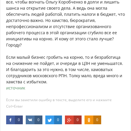
все, чтобы вогнать Ольгу Коробченко в долги и лишить
шанса на открытие своего дела. А ведь она могла
обеспечить людей работой, платить налоги в бюджет, что
достаточно важно. Но хамство, бюрократия,
непрофессионализм и отсутствие организованного
рабочего процесса в этой организации сгубило все ее
инициативы на корню. И кому от этого стало лучше?
Городу?
Если малый бизнес гробить на корню, то и безработица
на снижение не пойдет, и очереди в ЦЗН не уменьшатся.
И благодарить за это нужно, в том числе, хамоватых
сотрудников московского РПН. Толку мало, вреда много и
хамства с избытком.
источник
Если вы заметили ошибку в тексте, выделите его и нажмите
Ctrl+Enter
0
0
0
0
0