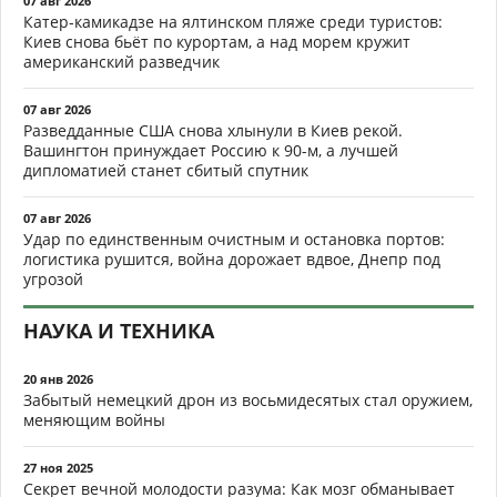
07 авг 2026
Катер-камикадзе на ялтинском пляже среди туристов:
Киев снова бьёт по курортам, а над морем кружит
американский разведчик
07 авг 2026
Разведданные США снова хлынули в Киев рекой.
Вашингтон принуждает Россию к 90-м, а лучшей
дипломатией станет сбитый спутник
07 авг 2026
Удар по единственным очистным и остановка портов:
логистика рушится, война дорожает вдвое, Днепр под
угрозой
НАУКА И ТЕХНИКА
20 янв 2026
Забытый немецкий дрон из восьмидесятых стал оружием,
меняющим войны
27 ноя 2025
Секрет вечной молодости разума: Как мозг обманывает