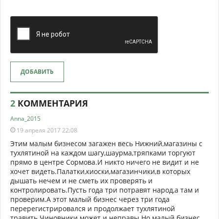
ДОБАВИТЬ
2
КОММЕНТАРИЯ
Anna_2015
19 апреля 2017 22:08
Этим малым бизнесом загажен весь Нижний,магазины с
тухлятиной на каждом шагу,шаурма,тряпками торгуют
прямо в центре Сормова.И никто ничего не видит и не
хочет видеть.Палатки,киоски,магазинчики,в которых
дышать нечем и не сметь их проверять и
контролировать.Пусть года три потравят народ,а там и
проверим.А этот малый бизнес через три года
перерегистрировался и продолжает тухлятиной
травить.Чиновники может и неправы.Но малый бизнес