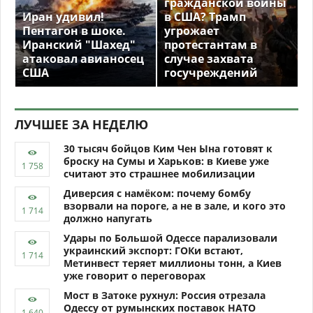
гражданской войны
Иран удивил!
в США? Трамп
Пентагон в шоке.
угрожает
Иранский "Шахед"
протестантам в
атаковал авианосец
случае захвата
США
госучреждений
ЛУЧШЕЕ ЗА НЕДЕЛЮ
30 тысяч бойцов Ким Чен Ына готовят к
броску на Сумы и Харьков: в Киеве уже
считают это страшнее мобилизации
Диверсия с намёком: почему бомбу
взорвали на пороге, а не в зале, и кого это
должно напугать
Удары по Большой Одессе парализовали
украинский экспорт: ГОКи встают,
Метинвест теряет миллионы тонн, а Киев
уже говорит о переговорах
Мост в Затоке рухнул: Россия отрезала
Одессу от румынских поставок НАТО