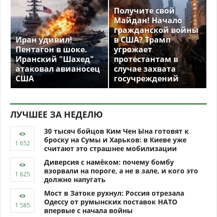
Получите свой
Майдан! Начало
гражданской войны
Иран удивил!
в США? Трамп
Пентагон в шоке.
угрожает
Иранский "Шахед"
протестантам в
атаковал авианосец
случае захвата
США
госучреждений
ЛУЧШЕЕ ЗА НЕДЕЛЮ
30 тысяч бойцов Ким Чен Ына готовят к
броску на Сумы и Харьков: в Киеве уже
считают это страшнее мобилизации
Диверсия с намёком: почему бомбу
взорвали на пороге, а не в зале, и кого это
должно напугать
Мост в Затоке рухнул: Россия отрезала
Одессу от румынских поставок НАТО
впервые с начала войны