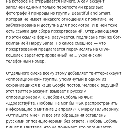
на которое не открывается ничего. А сам аккаунт
заполнен одними только перепостами красивых
фотографий природы из группы Beautiful and Smart.
Которая не имеет никакого отношения к политике, не
заблокирована и доступна для просмотра. И в ней тоже
есть ссылка для сбора пожертвований. Открывающаяся
по этой ссылке форма, разумеется, подписана той же бот-
компанией Happy Santa. Но самое смешное — что
пожертвования предлагается перечислять на QIWI-
кошелёк, зарегистрированный на… украинский
телефонный номер.
Отдельного смеха всему этому добавляет твиттер-аккаунт
«оппозиционной» группы, упомянутый в одном из
сохранившихся в кэше Google постов. Человек, ведущий
этот твиттер-аккаунт, взывает к русским
оппозиционерам. К Любови Соболь из ФБК:
«Здравствуйте, Любовь! Не мог бы ФБК распространить
информацию о митинге 2 апреля?» К Марку Гальперину:
«Отпишите мне». И все эти обращения оставлены
русскими оппозиционерами без ответа. Любовь Соболь
пишет в Твиттере, что не понимает, кто организатор.