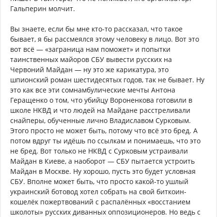
Гальперин молчит.
Вы знаете, если бы мне кто-то рассказал, что такое
бывает, я бы рассмеялся этому человеку в лицо. Вот это
вот всё — «заграница нам поможет» и попытки
таинственных майоров СБУ вывести русских на
Червоний Майдан — ну это же карикатура, это
шпионский роман шестидесятых годов, так не бывает. Ну
это как все эти сомнамбулические мечты Антона
Геращенко о том, что убийцу Вороненкова готовили в
школе НКВД и что людей на Майдане расстреливали
снайперы, обученные лично Владиславом Сурковым.
Этого просто не может быть, потому что всё это бред. А
потом вдруг ты идёшь по ссылкам и понимаешь, что это
не бред. Вот только не НКВД с Сурковым устраивали
Майдан в Киеве, а наоборот — СБУ пытается устроить
Майдан в Москве. Ну хорошо, пусть это будет условная
СБУ. Вполне может быть, что просто какой-то ушлый
украинский ботовод хотел собрать на свой биткоин-
кошелёк пожертвований с распалённых «восстанием
школоты» русских диванных оппозиционеров. Но ведь с