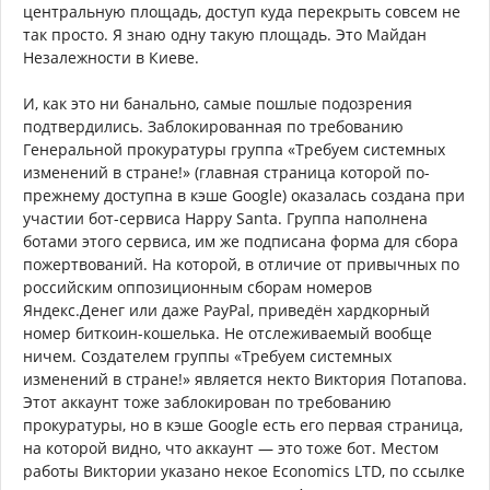
центральную площадь, доступ куда перекрыть совсем не
так просто. Я знаю одну такую площадь. Это Майдан
Незалежности в Киеве.
И, как это ни банально, самые пошлые подозрения
подтвердились. Заблокированная по требованию
Генеральной прокуратуры группа «Требуем системных
изменений в стране!» (главная страница которой по-
прежнему доступна в кэше Google) оказалась создана при
участии бот-сервиса Happy Santa. Группа наполнена
ботами этого сервиса, им же подписана форма для сбора
пожертвований. На которой, в отличие от привычных по
российским оппозиционным сборам номеров
Яндекс.Денег или даже PayPal, приведён хардкорный
номер биткоин-кошелька. Не отслеживаемый вообще
ничем. Создателем группы «Требуем системных
изменений в стране!» является некто Виктория Потапова.
Этот аккаунт тоже заблокирован по требованию
прокуратуры, но в кэше Google есть его первая страница,
на которой видно, что аккаунт — это тоже бот. Местом
работы Виктории указано некое Economics LTD, по ссылке