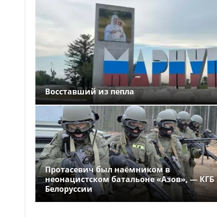
Восставший из пепла
Протасевич был наёмником в
неонацистском батальоне «Азов», — КГБ
Белоруссии