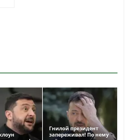
Гнилой президент
клоун
запереживал! По нему