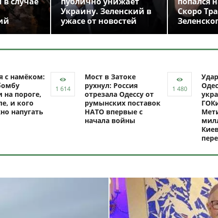
 в случае
публично унижает
попался н
Украину. Зеленский в
Скоро Тр
ий
ужасе от новостей
Зеленско
я с намёком:
Мост в Затоке
Уда
бомбу
рухнул: Россия
Одес
 на пороге,
отрезала Одессу от
укра
ле, и кого
румынских поставок
ГОКи
но напугать
НАТО впервые с
Мети
начала войны
милл
Киев
пере