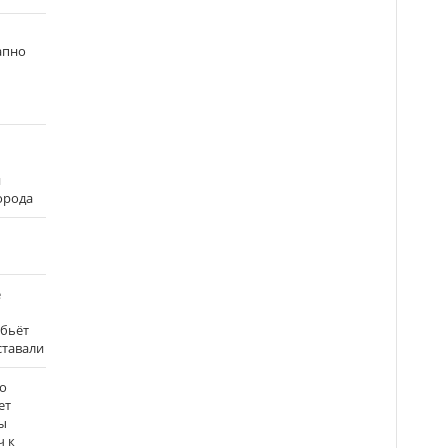
апно
и
города
е
 бьёт
ставали
о
ет
ы
ч к