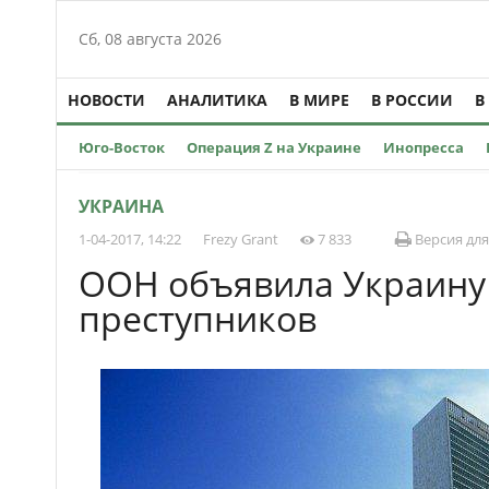
Сб, 08 августа 2026
НОВОСТИ
АНАЛИТИКА
В МИРЕ
В РОССИИ
В
Юго-Восток
Операция Z на Украине
Инопресса
УКРАИНА
1-04-2017, 14:22
Frezy Grant
7 833
Версия для
ООН объявила Украину
преступников