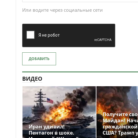
Или водите через социальные сети
ДОБАВИТЬ
ВИДЕО
Получите св
Майдан! Нач
Иран удивил!
гражданской
Пентагон в шоке.
США? Трамп 