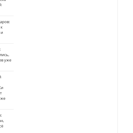
й
аров:
 к
 и
:
лись,
ев уже
й
Ки
т
уже
:
н,
сё