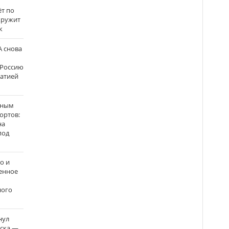
ёт по
кружит
к
 снова
 Россию
матией
нным
ортов:
на
под
о и
енное
ного
нул
рска —