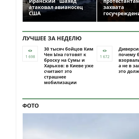
Иранский "Шахед"
протестантам
атаковал авианосец
захвата
США
госучрежден
ЛУЧШЕЕ ЗА НЕДЕЛЮ
30 тысяч бойцов Ким
Диверси
Чен Ына готовят к
почему 
броску на Сумы и
взорвали
Харьков: в Киеве уже
а не в за
считают это
это долж
страшнее
мобилизации
ФОТО