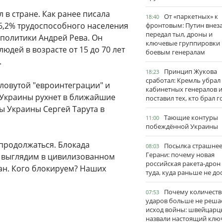
л в стране. Как ранее писала
От «паркетных» к
18:40
56,2% трудоспособного населения
фронтовым: Путин внез
передал тыл, дроны и
политики Андрей Рева. Он
ключевые группировки
юдей в возрасте от 15 до 70 лет
боевым генералам
.
Принцип Жукова
18:23
сработал: Кремль убрал
словутой "евроинтеграции" и
кабинетных генералов 
 Украины рухнет в ближайшие
поставил тех, кто брал 
ы Украины Сергей Тарута в
Тающие контуры
11:00
побеждённой Украины
т продолжаться. Блокада
Посылка страшне
08:03
Герани: почему новая
и выглядим в цивилизованном
российская ракета-дрон
дан. Кого блокируем? Наших
туда, куда раньше не до
Почему количеств
07:53
ударов больше не реша
исход войны: швейцарц
назвали настоящий клю