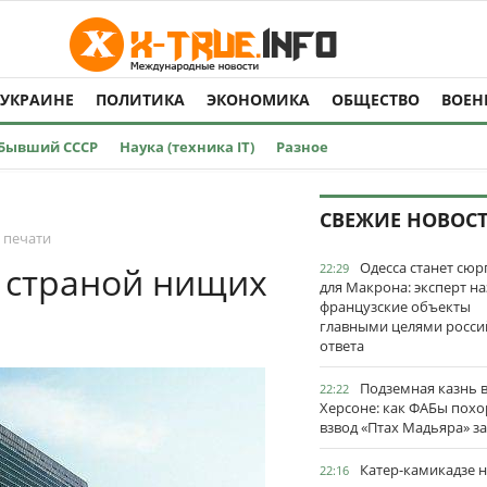
 УКРАИНЕ
ПОЛИТИКА
ЭКОНОМИКА
ОБЩЕСТВО
ВОЕН
Бывший СССР
Наука (техника IT)
Разное
СВЕЖИЕ НОВОС
 печати
Одесса станет сю
 страной нищих
22:29
для Макрона: эксперт на
французские объекты
главными целями росси
ответа
Подземная казнь 
22:22
Херсоне: как ФАБы пох
взвод «Птах Мадьяра» з
Катер-камикадзе 
22:16