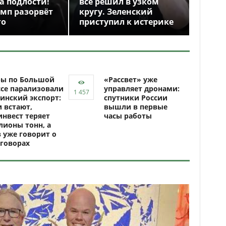
а подлости!
всё решил в узком
амп разорвёт
кругу. Зеленский
го
приступил к истерике
ры по Большой
«Рассвет» уже
се парализовали
управляет дронами:
инский экспорт:
спутники России
 встают,
вышли в первые
нвест теряет
часы работы
ионы тонн, а
 уже говорит о
говорах