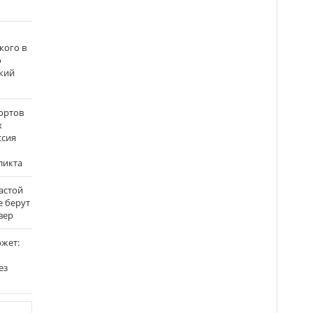
кого в
о
кий
ортов
х
ссия
ликта
застой
е берут
вер
ожет:
ез