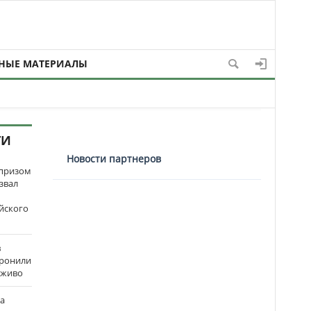
НЫЕ МАТЕРИАЛЫ
ТИ
Новости партнеров
рпризом
звал
йского
в
оронили
аживо
на