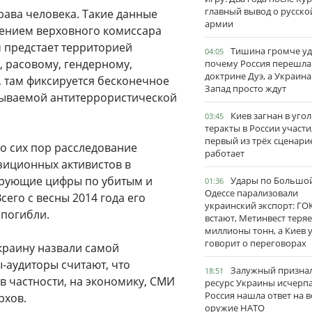
главный вывод о русско
рава человека. Такие данные
армии
лением верховного комиссара
м предстает территорией
Тишина громче уд
04:05
, расовому, гендерному,
почему Россия перешла
доктрине Дуэ, а Украина
 там фиксируется бесконечное
Запад просто ждут
азываемой антитеррористической
Киев загнан в угол
03:45
теракты в России участи
первый из трёх сценари
о сих пор расследование
работает
зиционных активистов в
рующие цифры по убитым и
Удары по Большо
01:36
Одессе парализовали
сего с весны 2014 года его
украинский экспорт: ГО
 погибли.
встают, Метинвест теряе
миллионы тонн, а Киев 
говорит о переговорах
Украину назвали самой
-аудиторы считают, что
Залужный признал
18:51
в частности, на экономику, СМИ
ресурс Украины исчерпа
Россия нашла ответ на в
рхов.
оружие НАТО