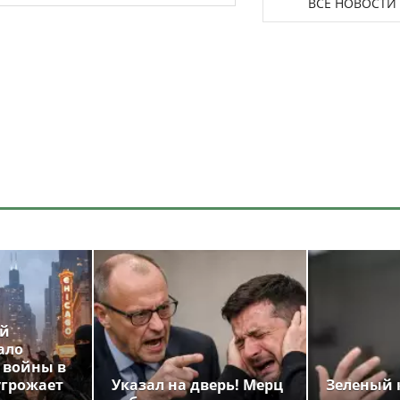
ВСЕ НОВОСТИ
ой
ало
 войны в
угрожает
Указал на дверь! Мерц
Зеленый 