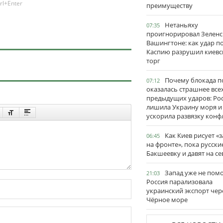
rl+Enter
преимуществу
Нетаньяху
07:35
проигнорировал Зеленс
Вашингтоне: как удар п
Каспию разрушил киевс
торг
Почему блокада п
07:12
оказалась страшнее все
предыдущих ударов: Ро
лишила Украину моря и
ускорила развязку конф
Как Киев рисует «
06:45
на фронте», пока русски
Бакшеевку и давят на се
Запад уже не пом
21:03
Россия парализовала
украинский экспорт чер
Чёрное море