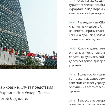
ялтинском пляже среди
туристов: Киев снова бь
курортам, а над морем 
американский разведчи
Разведданные США
20:54
хлынули в Киев рекой.
Вашингтон принуждает
к 90-м, а лучшей дипло
станет сбитый спутник
Удар по единстве
16:32
очистным и остановка п
логистика рушится, вой
дорожает вдвое, Днепр 
угрозой
Волчанск, Анищин
14:15
Гоптовка: как одноврем
давление создаёт угрозу
а Украине. Отчет представил
обрушения всего север
фронта
Украине Нил Уокер. По его
ертой бедности.
Белоусов перевер
05:15
игру. Два года после Ку