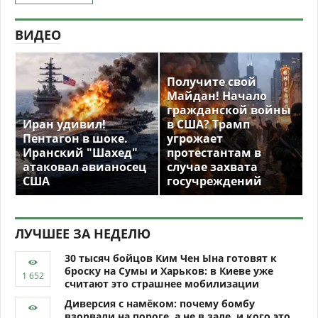
ВИДЕО
Получите свой
Майдан! Начало
гражданской войны
Иран удивил!
в США? Трамп
Пентагон в шоке.
угрожает
Иранский "Шахед"
протестантам в
атаковал авианосец
случае захвата
США
госучреждений
ЛУЧШЕЕ ЗА НЕДЕЛЮ
30 тысяч бойцов Ким Чен Ына готовят к
броску на Сумы и Харьков: в Киеве уже
считают это страшнее мобилизации
Диверсия с намёком: почему бомбу
взорвали на пороге, а не в зале, и кого это