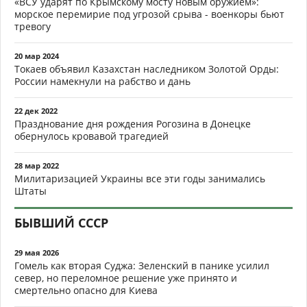
«ВСУ ударят по Крымскому мосту новым оружием»:
морское перемирие под угрозой срыва - военкоры бьют
тревогу
20 мар 2024
Токаев объявил Казахстан наследником Золотой Орды:
России намекнули на рабство и дань
22 дек 2022
Празднование дня рождения Рогозина в Донецке
обернулось кровавой трагедией
28 мар 2022
Милитаризацией Украины все эти годы занимались
Штаты
БЫВШИЙ СССР
29 мая 2026
Гомель как вторая Суджа: Зеленский в панике усилил
север, но переломное решение уже принято и
смертельно опасно для Киева