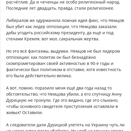
расчётлив. Да и чеченцы не особо религиозный народ.
Последние лет двадцать, правда, стали религиознее.
Либералов же одурманила ложная идея фикс, что Немцов
был убит как лидер оппозиции, что Немцова заказали,
дабы угодить российскому президенту, да ещё и под
стенами Кремля, вот мол, сакральная жертва.
Но это всё фантазмы, выдумки. Немцов не был лидером
оппозиции: как политик он был безнадёжно
скомпрометирован своей активностью в 90-е годы и
фактически был политиком в отставке, хотя известность
его была действительно велика.
А вот, помню, поразило меня ещё два года назад то
обстоятельство, что Немцова убили, а его спутницу Анну
Дурицкую не тронули. Где это видано, где это слыхано,
чтобы основного свидетеля преступления оставляли в
живых? Оставили.
А следователи дали Дурицкой улететь на Украину чуть ли
не через сутки после убийства. Ну чтоб не мешала своим