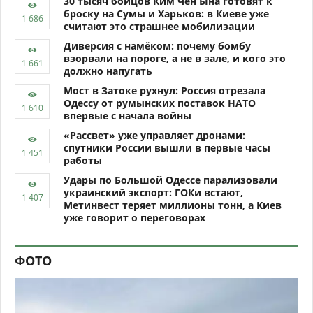
30 тысяч бойцов Ким Чен Ына готовят к
броску на Сумы и Харьков: в Киеве уже
считают это страшнее мобилизации
Диверсия с намёком: почему бомбу
взорвали на пороге, а не в зале, и кого это
должно напугать
Мост в Затоке рухнул: Россия отрезала
Одессу от румынских поставок НАТО
впервые с начала войны
«Рассвет» уже управляет дронами:
спутники России вышли в первые часы
работы
Удары по Большой Одессе парализовали
украинский экспорт: ГОКи встают,
Метинвест теряет миллионы тонн, а Киев
уже говорит о переговорах
ФОТО