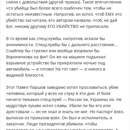
сняли с довольствия (другой приказ). Такое впечатление,
что убийца был более всего озабочен тем, чтобы не
остаться неизвестным. Напротив, он хотел, чтоб ЕМУ это
убийство засчитали, его автором назвали, чтоб, не дай
Бог, никому другому ЕГО УБИЙСТВО не приписали.
В то время как спецслужбы, напротив, искали бы
анонимности. Спецслужбы бы с дальнего расстояния...
Снайпер бы стрелял или вообще взорвали бы
Вороненкова на фиг! Он же на машине подъехал:
взрывное устройство бы прикрепили ночью под
автомобиль — и готово! На тот свет — и никого в
видимой близости.
Этот Павел Паршов заведомо хотел прославиться, убив
человека, который у всех на слуху в эти дни. И боле
ничего! Никаких спецслужб — России ли, Украины ли. Не
мудрствуя лукаво хотел славы. Убили ли бы его или
арестовали — он не знал и знать не мог. Но паспорт взял,
выписки из приказов взял. Он был и исполнитель, и
заказчик. Люди президентов убивали, чтобы
прославиться, но к президенту сегодня не подпустят. А