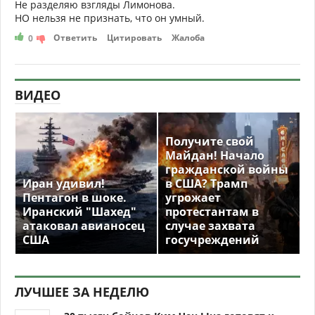
Не разделяю взгляды Лимонова.
НО нельзя не признать, что он умный.
Ответить
Цитировать
Жалоба
0
ВИДЕО
Получите свой
Майдан! Начало
гражданской войны
Иран удивил!
в США? Трамп
Пентагон в шоке.
угрожает
Иранский "Шахед"
протестантам в
атаковал авианосец
случае захвата
США
госучреждений
ЛУЧШЕЕ ЗА НЕДЕЛЮ