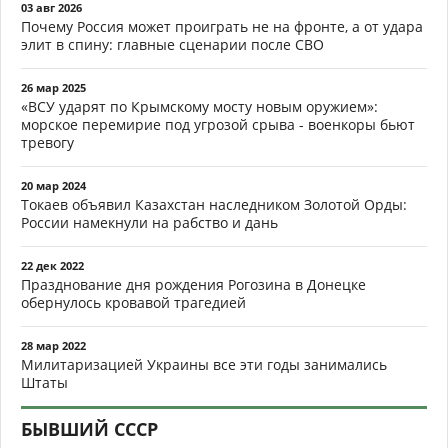
03 авг 2026
Почему Россия может проиграть не на фронте, а от удара
элит в спину: главные сценарии после СВО
26 мар 2025
«ВСУ ударят по Крымскому мосту новым оружием»:
морское перемирие под угрозой срыва - военкоры бьют
тревогу
20 мар 2024
Токаев объявил Казахстан наследником Золотой Орды:
России намекнули на рабство и дань
22 дек 2022
Празднование дня рождения Рогозина в Донецке
обернулось кровавой трагедией
28 мар 2022
Милитаризацией Украины все эти годы занимались
Штаты
БЫВШИЙ СССР