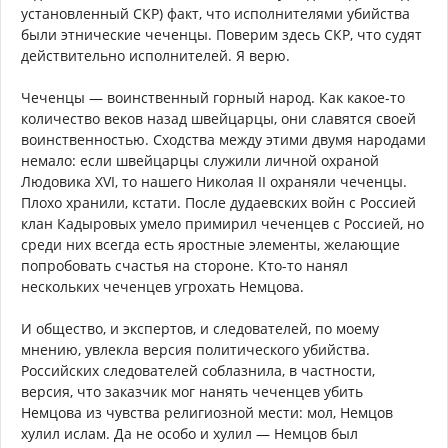
установленный СКР) факт, что исполнителями убийства
были этнические чеченцы. Поверим здесь СКР, что судят
действительно исполнителей. Я верю.
Чеченцы — воинственный горный народ. Как какое-то
количество веков назад швейцарцы, они славятся своей
воинственностью. Сходства между этими двумя народами
немало: если швейцарцы служили личной охраной
Людовика XVI, то нашего Николая II охраняли чеченцы.
Плохо хранили, кстати. После дудаевских войн с Россией
клан Кадыровых умело примирил чеченцев с Россией, но
среди них всегда есть яростные элементы, желающие
попробовать счастья на стороне. Кто-то нанял
нескольких чеченцев угрохать Немцова.
И общество, и экспертов, и следователей, по моему
мнению, увлекла версия политического убийства.
Российских следователей соблазнила, в частности,
версия, что заказчик мог нанять чеченцев убить
Немцова из чувства религиозной мести: мол, Немцов
хулил ислам. Да не особо и хулил — Немцов был