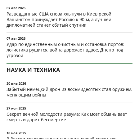
07 авг 2026
Разведданные США снова хлынули в Киев рекой.
Вашингтон принуждает Россию к 90-м, а лучшей
дипломатией станет сбитый спутник
07 авг 2026
Удар по единственным очистным и остановка портов:
логистика рушится, война дорожает вдвое, Днепр под
угрозой
НАУКА И ТЕХНИКА
20 янв 2026
Забытый немецкий дрон из восьмидесятых стал оружием,
меняющим войны
27 ноя 2025
Секрет вечной молодости разума: Как мозг обманывает
смерть и дарит бессмертие
18 ноя 2025
В России создали терминал спутниковой связи для