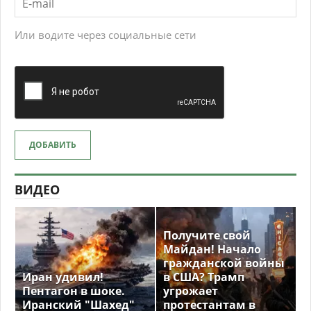
Или водите через социальные сети
ДОБАВИТЬ
ВИДЕО
Получите свой
Майдан! Начало
гражданской войны
Иран удивил!
в США? Трамп
Пентагон в шоке.
угрожает
Иранский "Шахед"
протестантам в