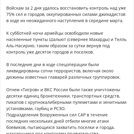
Войскам за 2 дня удалось восстановить контроль над уже
75% сел и городов, оккупированных силами джихадистов
в ходе их неожиданного наступления в середине марта.
К субботней ночи армейцы освободили новые
населенные пункты Шальют (севернее Махарды) и Телль
Аль-Насирию, таким образом за сутки вернув под
контроль уже десяток городов и поселков.
В последние дни в ходе спецоперации были
ликвидированы сотни террористов, включая около
дюжины известных главарей различных группировок.
Огнем «Тигров» и ВКС России были также уничтожены
десятки единиц бронетехники, транспортных средств,
пикапов с крупнокалиберными пулеметами и зенитными
установками, гаубиц и РСЗО.
Подразделения Вооруженных сил САР в течение
последних нескольких дней отбили многие атаки
боевиков, пытающихся захватить поселки и города,
находящиеся под контролем правительства.