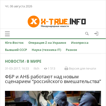
Чт, 06 августа 2026
Юго-Восток
Операция Z на Украине
Инопресса
Бывший СССР
Наука (техника IT)
Разное
НОВОСТИ
В МИРЕ
/
31-03-2017, 16:33
Ilich
1 513
Версия для печати
ФБР и АНБ работают над новым
сценарием “российского вмешательства”