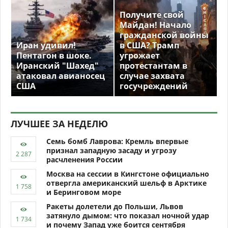
Получите свой
Майдан! Начало
гражданской войны
Иран удивил!
в США? Трамп
Пентагон в шоке.
угрожает
Иранский "Шахед"
протестантам в
атаковал авианосец
случае захвата
США
госучреждений
ЛУЧШЕЕ ЗА НЕДЕЛЮ
Семь бомб Лаврова: Кремль впервые
признал западную засаду и угрозу
расчленения России
Москва на сессии в Кингстоне официально
отвергла американский шельф в Арктике
и Беринговом море
Ракеты долетели до Польши, Львов
затянуло дымом: что показал ночной удар
и почему Запад уже боится сентября