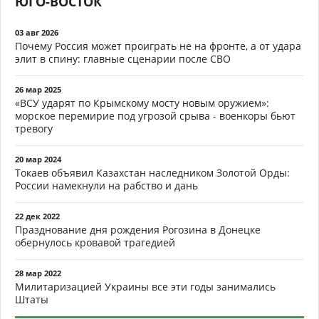
ЮГО-ВОСТОК
03 авг 2026
Почему Россия может проиграть не на фронте, а от удара
элит в спину: главные сценарии после СВО
26 мар 2025
«ВСУ ударят по Крымскому мосту новым оружием»:
морское перемирие под угрозой срыва - военкоры бьют
тревогу
20 мар 2024
Токаев объявил Казахстан наследником Золотой Орды:
России намекнули на рабство и дань
22 дек 2022
Празднование дня рождения Рогозина в Донецке
обернулось кровавой трагедией
28 мар 2022
Милитаризацией Украины все эти годы занимались
Штаты