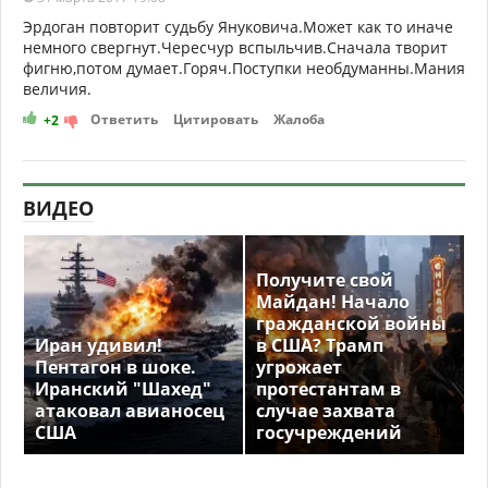
Эрдоган повторит судьбу Януковича.Может как то иначе
немного свергнут.Чересчур вспыльчив.Сначала творит
фигню,потом думает.Горяч.Поступки необдуманны.Мания
величия.
Ответить
Цитировать
Жалоба
+2
ВИДЕО
Получите свой
Майдан! Начало
гражданской войны
Иран удивил!
в США? Трамп
Пентагон в шоке.
угрожает
Иранский "Шахед"
протестантам в
атаковал авианосец
случае захвата
США
госучреждений