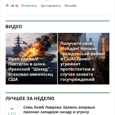
Ответить
Цитировать
Жалоба
+8
ВИДЕО
Получите свой
Майдан! Начало
гражданской войны
Иран удивил!
в США? Трамп
Пентагон в шоке.
угрожает
Иранский "Шахед"
протестантам в
атаковал авианосец
случае захвата
США
госучреждений
ЛУЧШЕЕ ЗА НЕДЕЛЮ
Семь бомб Лаврова: Кремль впервые
признал западную засаду и угрозу