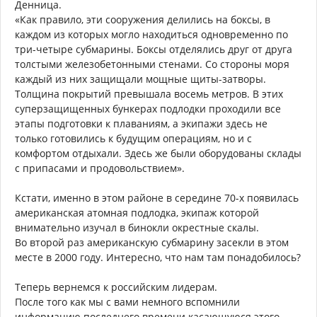
Денница.
«Как правило, эти сооружения делились на боксы, в
каждом из которых могло находиться одновременно по
три-четыре субмарины. Боксы отделялись друг от друга
толстыми железобетонными стенами. Со стороны моря
каждый из них защищали мощные щиты-затворы.
Толщина покрытий превышала восемь метров. В этих
суперзащищенных бункерах подлодки проходили все
этапы подготовки к плаваниям, а экипажи здесь не
только готовились к будущим операциям, но и с
комфортом отдыхали. Здесь же были оборудованы склады
с припасами и продовольствием».
Кстати, именно в этом районе в середине 70-х появилась
американская атомная подлодка, экипаж которой
внимательно изучал в бинокли окрестные скалы.
Во второй раз американскую субмарину засекли в этом
месте в 2000 году. Интересно, что нам там понадобилось?
Теперь вернемся к российским лидерам.
После того как мы с вами немного вспомнили
информацию последнего времени касающуюся этого