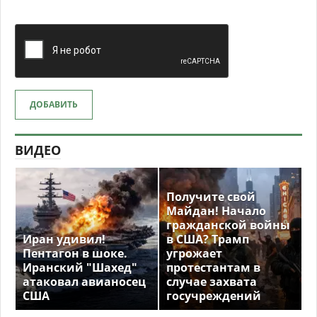
ДОБАВИТЬ
ВИДЕО
Получите свой
Майдан! Начало
гражданской войны
Иран удивил!
в США? Трамп
Пентагон в шоке.
угрожает
Иранский "Шахед"
протестантам в
атаковал авианосец
случае захвата
США
госучреждений