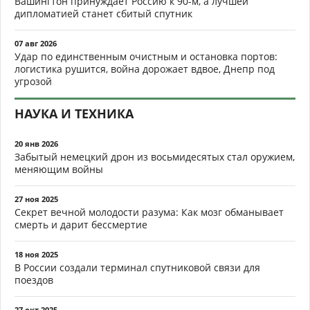
Вашингтон принуждает Россию к 90-м, а лучшей
дипломатией станет сбитый спутник
07 авг 2026
Удар по единственным очистным и остановка портов:
логистика рушится, война дорожает вдвое, Днепр под
угрозой
НАУКА И ТЕХНИКА
20 янв 2026
Забытый немецкий дрон из восьмидесятых стал оружием,
меняющим войны
27 ноя 2025
Секрет вечной молодости разума: Как мозг обманывает
смерть и дарит бессмертие
18 ноя 2025
В России создали терминал спутниковой связи для
поездов
27 окт 2025