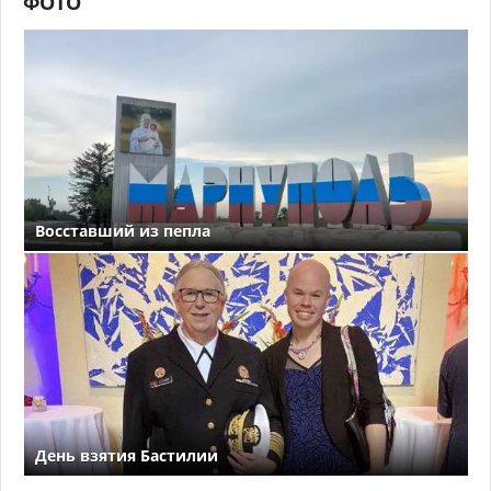
ФОТО
Восставший из пепла
День взятия Бастилии