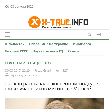
Сб, 08 августа 2026
Юго-Восток
Операция Z на Украине
Инопресса
Бывший СССР
Наука (техника IT)
Разное
В РОССИИ
ОБЩЕСТВО
/
30-03-2017, 22:29
Frezy Grant
1 827
Версия для печати
Песков рассказал о косвенном подкупе
юных участников митинга в Москве