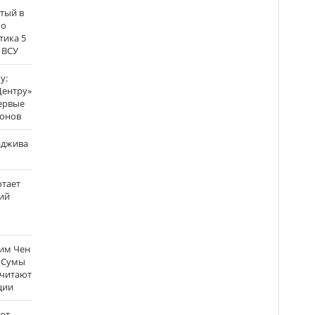
атый в
по
тика 5
 ВСУ
у:
Центру»
ервые
ронов
аджива
отает
ий
Ким Чен
а Сумы
считают
ции
ют