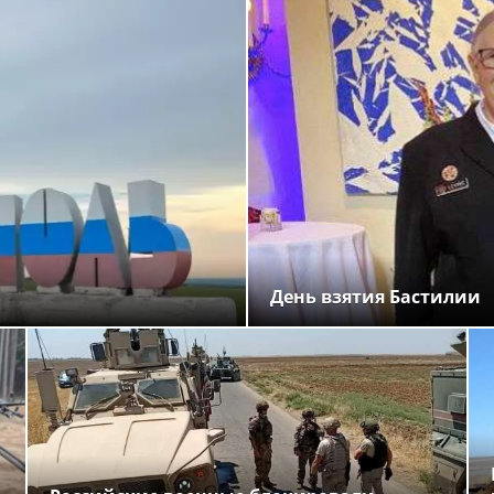
День взятия Бастилии