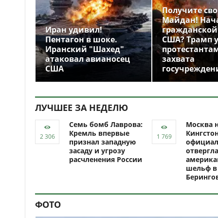
Получите св
Майдан! Нач
Иран удивил!
гражданской
Пентагон в шоке.
США? Трамп 
Иранский "Шахед"
протестантам
атаковал авианосец
захвата
США
госучрежден
ЛУЧШЕЕ ЗА НЕДЕЛЮ
Семь бомб Лаврова:
Москва н
Кремль впервые
Кингсто
признал западную
официал
засаду и угрозу
отвергл
расчленения России
америка
шельф в
Беринго
ФОТО