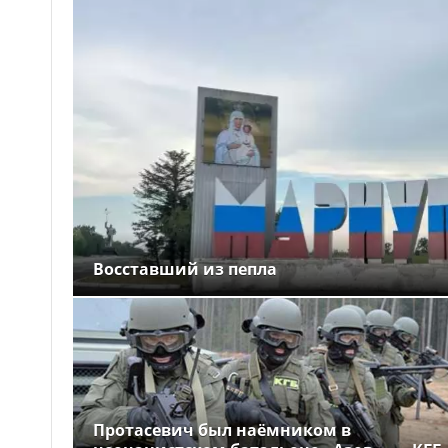
Восставший из пепла
Протасевич был наёмником в