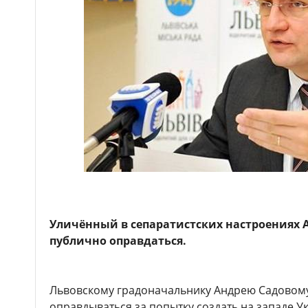
Уличённый в сепаратистских настроениях 
публично оправдаться.
Львовскому градоначальнику Андрею Садовом
оправдываться за попытку создать на западе У