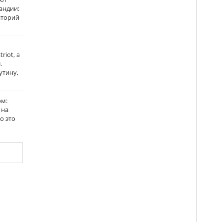
андии:
аторий
riot, а
.
утину,
ом:
 на
го это