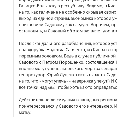
Галицко-Волынскую республику. Видимо, в Кие
на то, как галичане не особенно скрывая свои
выход из единой страны, экономика которой уж
пригрозили Садовому как следует. Впрочем, пр
остановить, и Садовый об этом заявляет дост
После скандального разоблачения, которое ус
правдорубка Надежда Савченко, из Киева в ст
тюремным холодком. Ведь в случае публичной
Садового с Петром Порошенко, состоявшейся 
вполне могут упечь львовского мэра за сепарати
генпрокурор Юрий Луценко испытывает к Сад
не то, что «могут упечь» - наверняка упекут!) 
все точки над «ё», чтобы хоть как-то оправдатьс
Действительно ли ситуация в западных регион
поинтересовался у Садового его интервьюер. И
матку: