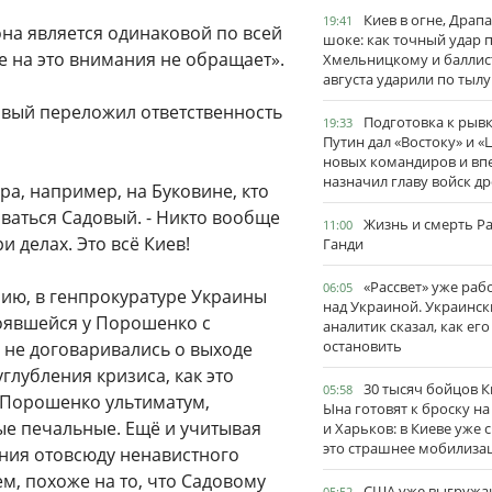
Киев в огне, Драп
19:41
она является одинаковой по всей
шоке: как точный удар 
е на это внимания не обращает».
Хмельницкому и баллис
августа ударили по тылу
довый переложил ответственность
Подготовка к рывк
19:33
Путин дал «Востоку» и «
новых командиров и вп
назначил главу войск д
а, например, на Буковине, кто
ваться Садовый. - Никто вообще
Жизнь и смерть Р
11:00
и делах. Это всё Киев!
Ганди
«Рассвет» уже раб
06:05
нию, в генпрокуратуре Украины
над Украиной. Украинск
оявшейся у Порошенко с
аналитик сказал, как его
остановить
ы не договаривались о выходе
углубления кризиса, как это
30 тысяч бойцов 
05:58
л Порошенко ультиматум,
Ына готовят к броску н
ые печальные. Ещё и учитывая
и Харьков: в Киеве уже 
это страшнее мобилиза
ения отовсюду ненавистного
, похоже на то, что Садовому
США уже выгружа
05:52