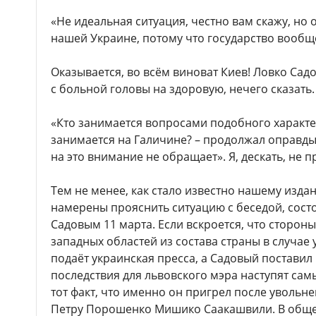
«Не идеальная ситуация, честно вам скажу, но 
нашей Украине, потому что государство вообщ
Оказывается, во всём виноват Киев! Ловко Са
с больной головы на здоровую, нечего сказать.
«Кто занимается вопросами подобного характер
занимается на Галичине? – продолжал оправды
на это внимание не обращает». Я, дескать, не пр
Тем не менее, как стало известно нашему изда
намерены прояснить ситуацию с беседой, сост
Садовым 11 марта. Если вскроется, что сторон
западных областей из состава страны в случае 
подаёт украинская пресса, а Садовый постави
последствия для львовского мэра наступят сам
тот факт, что именно он пригрел после увольн
Петру Порошенко Мишико Саакашвили. В общем