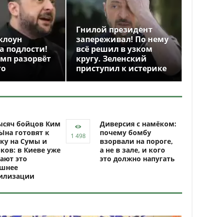
Гнилой президент
клоун
запереживал! По нему
а подлости!
всё решил в узком
амп разорвёт
кругу. Зеленский
го
приступил к истерике
ысяч бойцов Ким
Диверсия с намёком:
Ына готовят к
почему бомбу
ку на Сумы и
взорвали на пороге,
ков: в Киеве уже
а не в зале, и кого
ают это
это должно напугать
ашнее
илизации