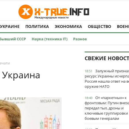
 УКРАИНЕ
ПОЛИТИКА
ЭКОНОМИКА
ОБЩЕСТВО
ВОЕН
Бывший СССР
Наука (техника IT)
Разное
СВЕЖИЕ НОВОС
ечати
Залужный признал
о Украина
18:51
ресурс Украины исчерпа
Россия нашла ответ на в
оружие НАТО
От «паркетных» к
18:40
фронтовым: Путин внез
передал тыл, дроны и
ключевые группировки
боевым генералам