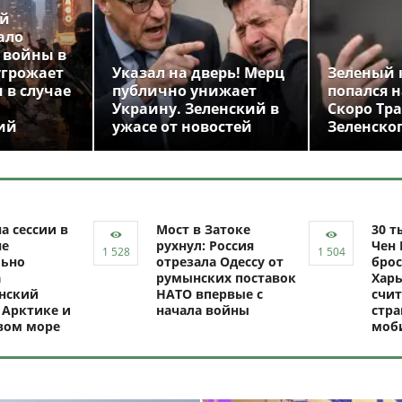
ой
ало
 войны в
угрожает
Указал на дверь! Мерц
Зеленый 
 в случае
публично унижает
попался н
Украину. Зеленский в
Скоро Тр
ий
ужасе от новостей
Зеленско
а сессии в
Мост в Затоке
30 т
не
рухнул: Россия
Чен 
ьно
отрезала Одессу от
брос
а
румынских поставок
Харь
нский
НАТО впервые с
счит
 Арктике и
начала войны
стр
вом море
моб