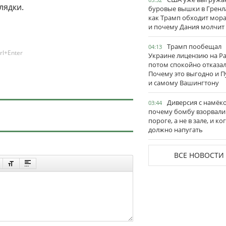
лядки.
буровые вышки в Гренл
как Трамп обходит мор
и почему Дания молчит
Трамп пообещал
04:13
rl+Enter
Украине лицензию на Pat
потом спокойно отказал
Почему это выгодно и П
и самому Вашингтону
Диверсия с намёк
03:44
почему бомбу взорвали
пороге, а не в зале, и ко
должно напугать
ВСЕ НОВОСТИ