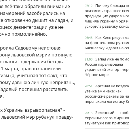
Почему блокада п
ве всё-таки обратили внимание
07:12
оказалась страшнее все
х намерений засобирались на
предыдущих ударов: Ро
е откровенно дышит на ладан, и
лишила Украину моря и
ускорила развязку конф
оцесс дезинтеграции уже не
аточно прямолинейно.
Как Киев рисует «
06:45
на фронте», пока русски
троила Садовому неистовая
Бакшеевку и давят на се
орону львовской мэрии потянуло
Запад уже не пом
21:03
 огласки содержания беседы
Россия парализовала
11 марта, правоохранители
украинский экспорт чер
Чёрное море
зм (а, учитывая тот факт, что
овому давнюю личную неприязнь,
Арсенал на воздух
20:51
И Садовый поспешил расставить
утечка аммиака: как
я.
российские ракеты за ча
перепахали логистику К
ах Украины взрывоопасная? -
Зеленский — гро
20:15
 львовский мэр рубанул правду-
Украины: слова Жирино
звучат уже как пригово