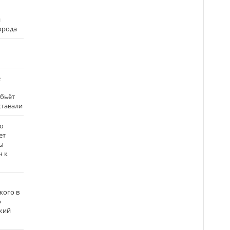
и
города
е
 бьёт
ставали
о
ет
ы
ч к
кого в
о
кий