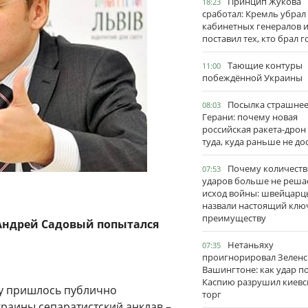
Принцип Жукова
18:23
сработал: Кремль убрал
кабинетных генералов 
поставил тех, кто брал 
Тающие контуры
11:00
побеждённой Украины
Посылка страшне
08:03
Герани: почему новая
российская ракета-дрон
туда, куда раньше не до
Почему количеств
07:53
ударов больше не реша
исход войны: швейцарц
назвали настоящий клю
преимуществу
Андрей Садовый попытался
Нетаньяху
07:35
проигнорировал Зеленс
Вашингтоне: как удар п
Каспию разрушил киевс
у пришлось публично
торг
краины сепаратистский анклав –