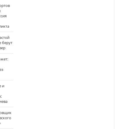
ортов
х
ссия
ликта
застой
е берут
вер
ожет:
ез
е и
с
иева
бовщик
вского
р