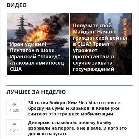
ВИДЕО
Получите свой
Майдан! Начало
гражданской войны
Иран удивил!
в США? Трамп
Пентагон в шоке.
угрожает
Иранский "Шахед"
протестантам в
атаковал авианосец
случае захвата
США
госучреждений
ЛУЧШЕЕ ЗА НЕДЕЛЮ
30 тысяч бойцов Ким Чен Ына готовят к
броску на Сумы и Харьков: в Киеве уже
считают это страшнее мобилизации
Диверсия с намёком: почему бомбу
взорвали на пороге, а не в зале, и кого это
должно напугать