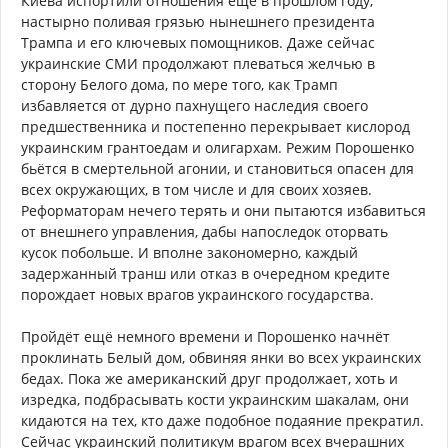
Киева испортили отношения ещё в прошлом году,
настырно поливая грязью нынешнего президента
Трампа и его ключевых помощников. Даже сейчас
украинские СМИ продолжают плеваться желчью в
сторону Белого дома, по мере того, как Трамп
избавляется от дурно пахнущего наследия своего
предшественника и постепенно перекрывает кислород
украинским грантоедам и олигархам. Режим Порошенко
бьётся в смертельной агонии, и становиться опасен для
всех окружающих, в том числе и для своих хозяев.
Реформаторам нечего терять и они пытаются избавиться
от внешнего управления, дабы напоследок оторвать
кусок побольше. И вполне закономерно, каждый
задержанный транш или отказ в очередном кредите
порождает новых врагов украинского государства.
Пройдёт ещё немного времени и Порошенко начнёт
проклинать Белый дом, обвиняя янки во всех украинских
бедах. Пока же американский друг продолжает, хоть и
изредка, подбрасывать кости украинским шакалам, они
кидаются на тех, кто даже подобное подаяние прекратил.
Сейчас украинский политикум врагом всех вчерашних