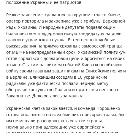
положение Украины и её патриотов.
Резкое заявление, сделанное на круглом столе в Киеве,
оратор повторила и закрепила уже с трибуны Верховной
Рады Украины. И народные депутаты подавляющим
большинством поддержали новую кандидатуру на роль
главного украинского пугала. Естественно подобные
высказывания напрямую связаны с заморозкой транша
от МВФ на неопределённый срок. Украинский политикум
готов сорваться с долларовой цепи и броситься на своих
хозяев. С таким развитием событий Киев скоро объявит
войну своим главным защитникам на Елисейских полях и
в Берлине. Ближайшим соседям в ЕС украинские
радикалы уже фактически послали чёрную метку,
обстреляв консульство Польши и притесняя венгров в
Закарпатье. Дело осталось за малым.
Украинская клетка закрывается, и команда Порошенко
готова ополчиться на всех бывших спонсоров, только бы
им не мешали разворовывать остатки страны,
номинально принадлежащие уже европейским