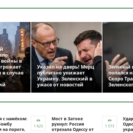
ой
ало
 войны в
угрожает
Указал на дверь! Мерц
Зеленый 
 в случае
публично унижает
попался н
Украину. Зеленский в
Скоро Тр
ий
ужасе от новостей
Зеленско
я с намёком:
Мост в Затоке
Уда
бомбу
рухнул: Россия
Одес
 на пороге,
отрезала Одессу от
укра