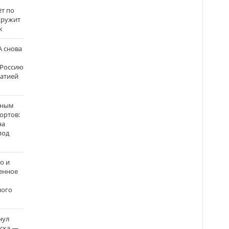
ёт по
кружит
к
 снова
 Россию
матией
нным
ортов:
на
под
о и
енное
ного
нул
рска —