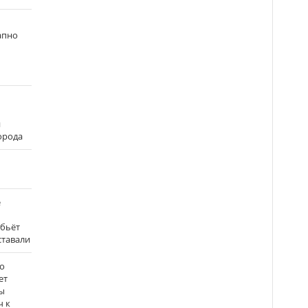
апно
и
города
е
 бьёт
ставали
о
ет
ы
ч к