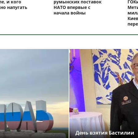
ле, и кого
румынских поставок
ГОКи
но напугать
НАТО впервые с
Мети
начала войны
милл
Киев
пере
День взятия Бастилии