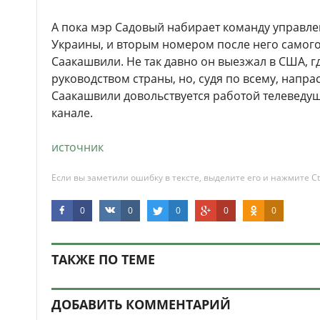
А пока мэр Садовый набирает команду управл
Украины, и вторым номером после него самого
Саакашвили. Не так давно он выезжал в США, г
руководством страны, но, судя по всему, напра
Саакашвили довольствуется работой телеведу
канале.
источник
Если вы заметили ошибку в тексте, выделите его и нажмите Ct
0
0
0
0
0
ТАКЖЕ ПО ТЕМЕ
ДОБАВИТЬ КОММЕНТАРИЙ