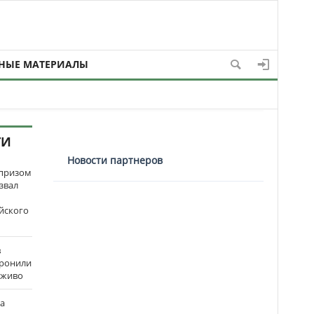
НЫЕ МАТЕРИАЛЫ
ТИ
Новости партнеров
рпризом
звал
йского
в
оронили
аживо
на