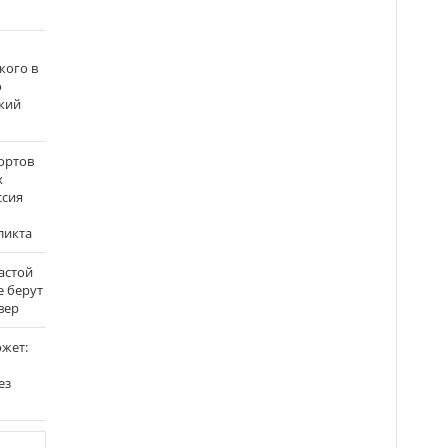
кого в
о
кий
ортов
х
ссия
ликта
застой
е берут
вер
ожет:
ез