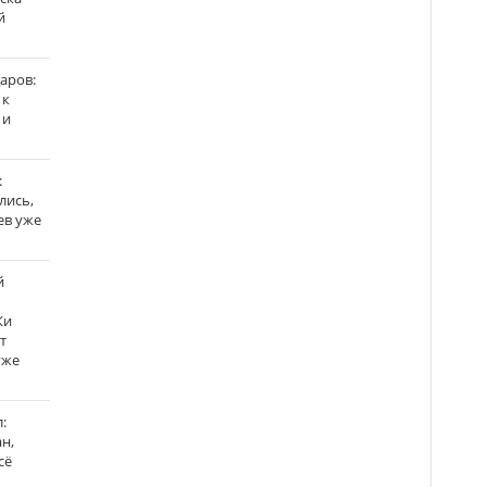
й
аров:
 к
 и
:
лись,
ев уже
й
Ки
т
уже
:
н,
сё