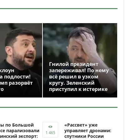
Гнилой президент
клоун
запереживал! По нему
а подлости!
всё решил в узком
амп разорвёт
кругу. Зеленский
го
приступил к истерике
ры по Большой
«Рассвет» уже
се парализовали
управляет дронами:
инский экспорт:
спутники России