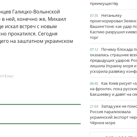
преимуществу
енцев Галицко-Волынской
Нетаньяху
07:35
 в ней, конечно же, Михаил
проигнорировал Зеленс
де искал встреч с новым
Вашингтоне: как удар п
Каспию разрушил киевс
сно прокатился. Сегодня
торг
щего на заштатном украинском
Почему блокада п
07:12
оказалась страшнее все
предыдущих ударов: Ро
лишила Украину моря и
ускорила развязку конф
rl+Enter
Как Киев рисует «
06:45
на фронте», пока русски
Бакшеевку и давят на се
Запад уже не пом
21:03
Россия парализовала
украинский экспорт чер
Чёрное море