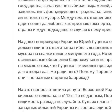
государства, зачастую не выбирая выражений, а
законопатить фрондирующего градоначальника н
ли не тонет в мусоре. Между тем, в отношения
царят совет да любовь: как признают эксперты,
страны и ждут подходящего случая к нему прис
На днях генпрокурор Украины Юрий Луценко о
должен «лично ответить» за гибель львовских
мусора на свалке в июне минувшего года. Но м
официальные обвинения Садовому так и не пре
на мысль о том, что Луценко – «человек презид
для отвода глаз. Но ради чего? Почему Пороше
они – по разные стороны баррикад?
На этот вопрос ответила депутат Верховной Ра
киевского телеканала «112». По её данным, П
видимость разлада неслучайно. Суть их плана 
западных областей Украины из состава единой