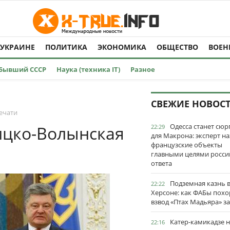
 УКРАИНЕ
ПОЛИТИКА
ЭКОНОМИКА
ОБЩЕСТВО
ВОЕН
Бывший СССР
Наука (техника IT)
Разное
СВЕЖИЕ НОВОС
ечати
Одесса станет сю
ицко-Волынская
22:29
для Макрона: эксперт на
французские объекты
главными целями росси
ответа
Подземная казнь 
22:22
Херсоне: как ФАБы пох
взвод «Птах Мадьяра» з
Катер-камикадзе 
22:16