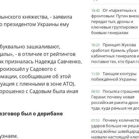
От «паркетных» к
18:40
фронтовым: Путин внез
ынского княжества, - заявила
передал тыл, дроны и
то президентом Украины ему
ключевые группировки
боевым генералам
Принцип Жукова
18:23
 буквально зашкаливают,
сработал: Кремль убрал
лы», - в отличие от рейтингов
кабинетных генералов 
ак призналась Надежда Савченко,
поставил тех, кто брал 
произошёл у Садового с
Тающие контуры
11:00
рмации, сообщавшие об этой
побеждённой Украины
туация с пленными в зоне АТО).
 Порошенко с Садовым была иная
Посылка страшне
08:03
Герани: почему новая
российская ракета-дрон
туда, куда раньше не до
разговор был о дерибане
Почему количеств
07:53
ударов больше не реша
исход войны: швейцарц
узнаем.
назвали настоящий клю