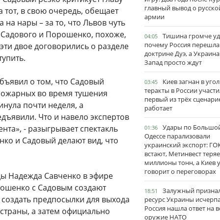
главный вывод о русско
 тот, в свою очередь, обещает
армии
а нары – за то, что Львов чуть
х Садового и Порошенко, похоже,
Тишина громче уд
04:05
почему Россия перешла
 эти двое договорились о разделе
доктрине Дуэ, а Украина
тупить.
Запад просто ждут
бъявил о том, что Садовый
Киев загнан в угол
03:45
теракты в России участи
 пожарных во время тушения
первый из трёх сценари
инула почти неделя, а
работает
дъявили. Что и навело экспертов
Удары по Большо
ента», - разыгрывает спектакль
01:36
Одессе парализовали
нко и Садовый делают вид, что
украинский экспорт: ГО
встают, Метинвест теряе
миллионы тонн, а Киев 
говорит о переговорах
ды Надежда Савченко в эфире
орошенко с Садовым создают
Залужный признал
18:51
– создать предпосылки для выхода
ресурс Украины исчерпа
Россия нашла ответ на в
 страны, а затем официально
оружие НАТО