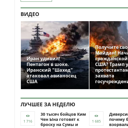
ВИДЕО
Получите св
Майдан! Нач
Иран удивил!
гражданской
Пентагон в шоке.
США? Трамп 
Иранский "Шахед"
протестантам
атаковал авианосец
захвата
США
госучрежден
ЛУЧШЕЕ ЗА НЕДЕЛЮ
30 тысяч бойцов Ким
Диверси
Чен Ына готовят к
почему 
броску на Сумы и
взорвали