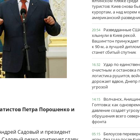
ялтинском пляже среди
туристов: Киев снова бь
курортам, а над морем 
американский разведчи
Разведданные США
20:54
хлынули в Киев рекой.
Вашингтон принуждает
к 90-м, а лучшей дипло
станет сбитый спутник
Удар по единстве
16:32
очистным и остановка п
логистика рушится, вой
дорожает вдвое, Днепр 
угрозой
Волчанск, Анищин
14:15
Гоптовка: как одноврем
ратистов Петра Порошенко и
давление создаёт угрозу
обрушения всего север
фронта
 Андрей Садовый и президент
Белоусов перевер
05:15
 Садовый резко критикует главу
игру. Два года после Ку