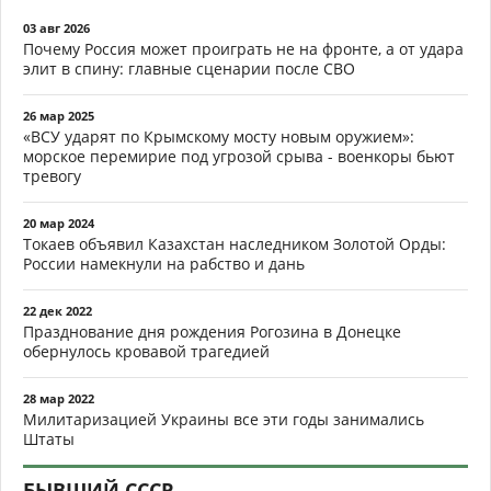
03 авг 2026
Почему Россия может проиграть не на фронте, а от удара
элит в спину: главные сценарии после СВО
26 мар 2025
«ВСУ ударят по Крымскому мосту новым оружием»:
морское перемирие под угрозой срыва - военкоры бьют
тревогу
20 мар 2024
Токаев объявил Казахстан наследником Золотой Орды:
России намекнули на рабство и дань
22 дек 2022
Празднование дня рождения Рогозина в Донецке
обернулось кровавой трагедией
28 мар 2022
Милитаризацией Украины все эти годы занимались
Штаты
БЫВШИЙ СССР