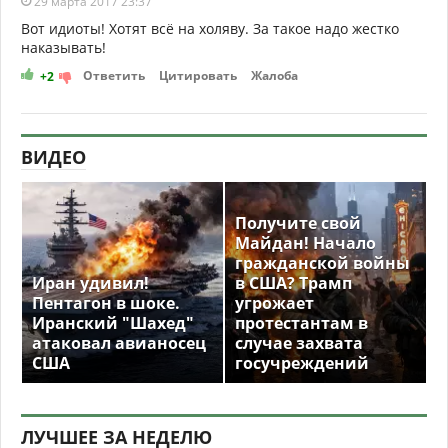
29 марта 2017 23:37
Вот идиоты! Хотят всё на холяву. За такое надо жестко
наказывать!
Ответить
Цитировать
Жалоба
+2
ВИДЕО
Получите свой
Майдан! Начало
гражданской войны
Иран удивил!
в США? Трамп
Пентагон в шоке.
угрожает
Иранский "Шахед"
протестантам в
атаковал авианосец
случае захвата
США
госучреждений
ЛУЧШЕЕ ЗА НЕДЕЛЮ