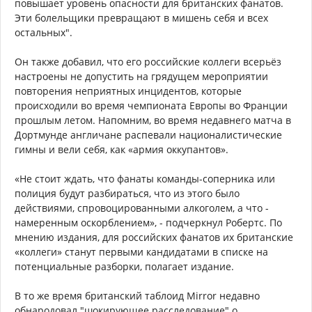
повышает уровень опасности для британских фанатов.
Эти болельщики превращают в мишень себя и всех
остальных".
Он также добавил, что его российские коллеги всерьёз
настроены не допустить на грядущем мероприятии
повторения неприятных инцидентов, которые
происходили во время чемпионата Европы во Франции
прошлым летом. Напомним, во время недавнего матча в
Дортмунде англичане распевали националистические
гимны и вели себя, как «армия оккупантов».
«Не стоит ждать, что фанаты команды-соперника или
полиция будут разбираться, что из этого было
действиями, спровоцированными алкоголем, а что -
намеренным оскорблением», - подчеркнул Робертс. По
мнению издания, для российских фанатов их британские
«коллеги» станут первыми кандидатами в списке на
потенциальные разборки, полагает издание.
В то же время британский таблоид Mirror недавно
обнародовал "шокирующее расследование" о