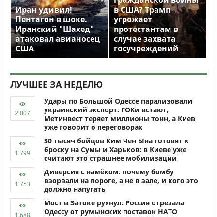
Иран удивил!
в США? Трамп
Пентагон в шоке.
угрожает
Иранский "Шахед"
протестантам в
атаковал авианосец
случае захвата
США
госучреждений
ЛУЧШЕЕ ЗА НЕДЕЛЮ
Удары по Большой Одессе парализовали
украинский экспорт: ГОКи встают,
Метинвест теряет миллионы тонн, а Киев
уже говорит о переговорах
30 тысяч бойцов Ким Чен Ына готовят к
броску на Сумы и Харьков: в Киеве уже
считают это страшнее мобилизации
Диверсия с намёком: почему бомбу
взорвали на пороге, а не в зале, и кого это
должно напугать
Мост в Затоке рухнул: Россия отрезала
Одессу от румынских поставок НАТО