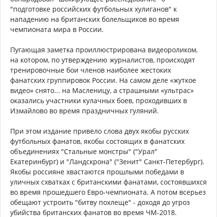
"подготовке российских футбольных хулиганов" к
нападению на британских болельщиков во время
чемпионата мира в России.
Пугающая заметка проиллюстрирована видеороликом,
на котором, по утверждению журналистов, происходят
тренировочные бои членов наиболее жестоких
фанатских группировок России. На самом деле «жуткое
видео» снято... на Масленицу, а страшными «ультрас»
оказались участники кулачных боев, проходивших в
Измайлово во время праздничных гуляний.
При этом издание привело слова двух якобы русских
футбольных фанатов, якобы состоящих в фанатских
объединениях "Стальные монстры" ("Урал"
Екатеринбург) и "Ландскрона" ("Зенит" Санкт-Петербург).
Якобы россияне хвастаются прошлыми победами в
уличных схватках с британскими фанатами, состоявшихся
во время прошедшего Евро-чемпионата. А потом всерьез
обещают устроить "битву похлеще" - доходя до угроз
убийства британских фанатов во время ЧМ-2018.