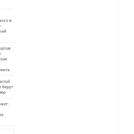
кого в
о
кий
ортов
х
ссия
ликта
застой
е берут
вер
ожет:
ез