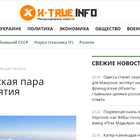
 УКРАИНЕ
ПОЛИТИКА
ЭКОНОМИКА
ОБЩЕСТВО
ВОЕН
Бывший СССР
Наука (техника IT)
Разное
СВЕЖИЕ НОВОС
я для печати
Одесса станет сю
ская пара
22:29
для Макрона: эксперт на
ятия
французские объекты
главными целями росси
ответа
Подземная казнь 
22:22
Херсоне: как ФАБы пох
взвод «Птах Мадьяра» з
Катер-камикадзе 
22:16