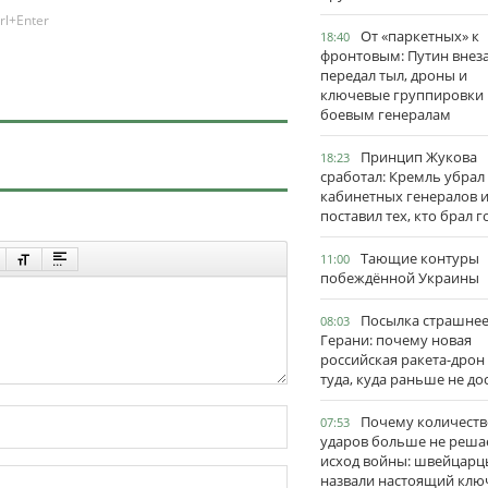
rl+Enter
От «паркетных» к
18:40
фронтовым: Путин внез
передал тыл, дроны и
ключевые группировки
боевым генералам
Принцип Жукова
18:23
сработал: Кремль убрал
кабинетных генералов 
поставил тех, кто брал 
Тающие контуры
11:00
побеждённой Украины
Посылка страшне
08:03
Герани: почему новая
российская ракета-дрон
туда, куда раньше не до
Почему количеств
07:53
ударов больше не реша
исход войны: швейцарц
назвали настоящий клю