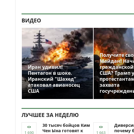
ВИДЕО
Получите св
Майдан! Нач
Иран удивил!
гражданской
Пентагон в шоке.
США? Трамп 
Иранский "Шахед"
протестантам
атаковал авианосец
захвата
США
госучрежден
ЛУЧШЕЕ ЗА НЕДЕЛЮ
30 тысяч бойцов Ким
Диверси
Чен Ына готовят к
почему 