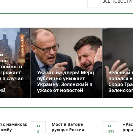
ВСЕ НОВОСТИ
ой
ало
 войны в
угрожает
Указал на дверь! Мерц
Зеленый 
 в случае
публично унижает
попался н
Украину. Зеленский в
Скоро Тр
ий
ужасе от новостей
Зеленско
я с намёком:
Мост в Затоке
«Рас
бомбу
рухнул: Россия
упра