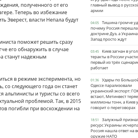
ждения, полученного от его
главный вывод о русско
армии
агере. Теперь во избежание
ь Эверест, власти Непала будут
Тишина громче уд
04:05
почему Россия перешла
доктрине Дуэ, а Украина
Запад просто ждут
иниста поможет решить сразу
гче его обнаружить в случае
Киев загнан в угол
03:45
ра станут надежным
теракты в России участи
первый из трёх сценари
работает
иться в режиме эксперимента, но
Удары по Большо
01:36
Одессе парализовали
, со следующего года он станет
украинский экспорт: ГО
я альпинисты и туристы со всего
встают, Метинвест теряе
ктуальной проблемой. Так, в 2015
миллионы тонн, а Киев 
говорит о переговорах
тов погибли при восхождении на
Залужный признал
18:51
ресурс Украины исчерпа
Россия нашла ответ на в
оружие НАТО