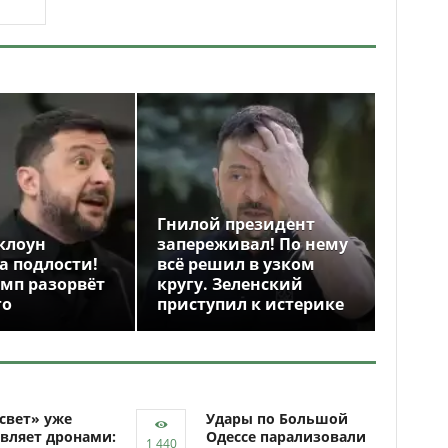
Гнилой президент
клоун
запереживал! По нему
а подлости!
всё решил в узком
амп разорвёт
кругу. Зеленский
го
приступил к истерике
свет» уже
Удары по Большой
вляет дронами:
Одессе парализовали