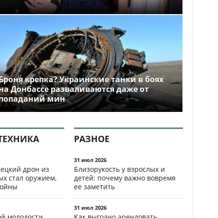
Броня крепка? Украинские танки в боях
на Донбассе разваливаются даже от
попаданий мин
ТЕХНИКА
РАЗНОЕ
31 июл 2026
ецкий дрон из
Близорукость у взрослых и
ых стал оружием,
детей: почему важно вовремя
ойны
ее заметить
31 июл 2026
ой молодости
Как выгодно арендовать