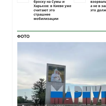
броску на Сумы и
взорвали
Харьков: в Киеве уже
а не в за
считают это
это долж
страшнее
мобилизации
ФОТО