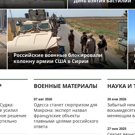
День взятия Бастилии
Российские военные блокировали
колонну армии США в Сирии
Р
ВОЕННЫЕ МАТЕРИАЛЫ
НАУКА И 
07 авг 2026
20 янв 2026
 Суджа:
Одесса станет сюрпризом для
Забытый нем
е усилил
Макрона: эксперт назвал
восьмидесят
мное решение
французские объекты
меняющим в
ертельно
главными целями российского
ответа
27 ноя 2025
Секрет вечн