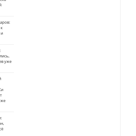
й
аров:
 к
 и
:
лись,
ев уже
й
Ки
т
уже
:
н,
сё