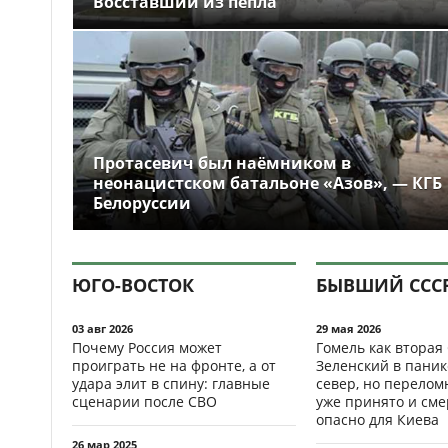
Восставший из пепла
Протасевич был наёмником в
неонацистском батальоне «Азов», — КГБ
Белоруссии
ЮГО-ВОСТОК
БЫВШИЙ ССС
03 авг 2026
29 мая 2026
Почему Россия может
Гомель как вторая
проиграть не на фронте, а от
Зеленский в паник
удара элит в спину: главные
север, но перело
сценарии после СВО
уже принято и см
опасно для Киева
26 мар 2025