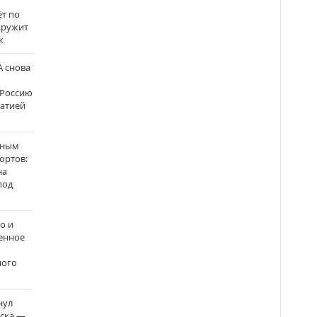
ёт по
кружит
к
 снова
 Россию
матией
нным
ортов:
на
под
о и
енное
ного
нул
рска —