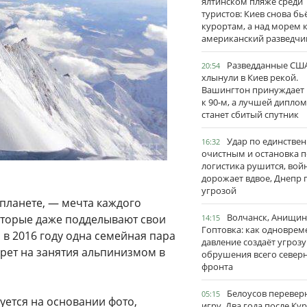
ялтинском пляже среди
туристов: Киев снова бь
курортам, а над морем 
американский разведчи
Разведданные США
20:54
хлынули в Киев рекой.
Вашингтон принуждает
к 90-м, а лучшей дипло
станет сбитый спутник
Удар по единстве
16:32
очистным и остановка п
логистика рушится, вой
дорожает вдвое, Днепр 
угрозой
 планете, — мечта каждого
Волчанск, Анищин
которые даже подделывают свои
14:15
Гоптовка: как одноврем
в 2016 году одна семейная пара
давление создаёт угрозу
прет на занятия альпинизмом в
обрушения всего север
фронта
Белоусов перевер
05:15
ется на основании фото,
игру. Два года после Ку