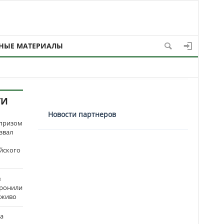
НЫЕ МАТЕРИАЛЫ
ТИ
Новости партнеров
рпризом
звал
йского
в
оронили
аживо
на