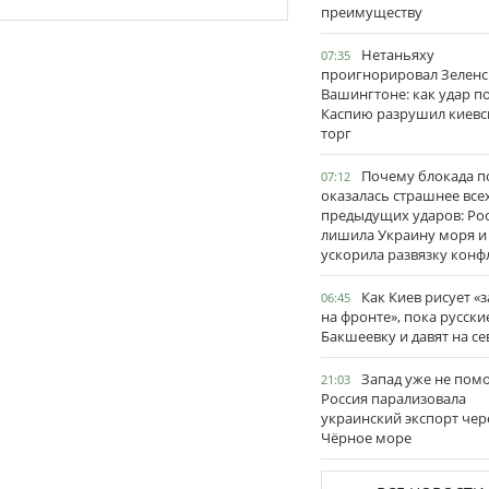
преимуществу
Нетаньяху
07:35
проигнорировал Зеленс
Вашингтоне: как удар п
Каспию разрушил киевс
торг
Почему блокада п
07:12
оказалась страшнее все
предыдущих ударов: Ро
лишила Украину моря и
ускорила развязку конф
Как Киев рисует «
06:45
на фронте», пока русски
Бакшеевку и давят на се
Запад уже не пом
21:03
Россия парализовала
украинский экспорт чер
Чёрное море