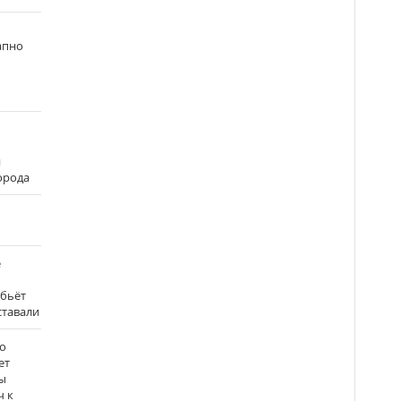
апно
и
города
е
 бьёт
ставали
о
ет
ы
ч к