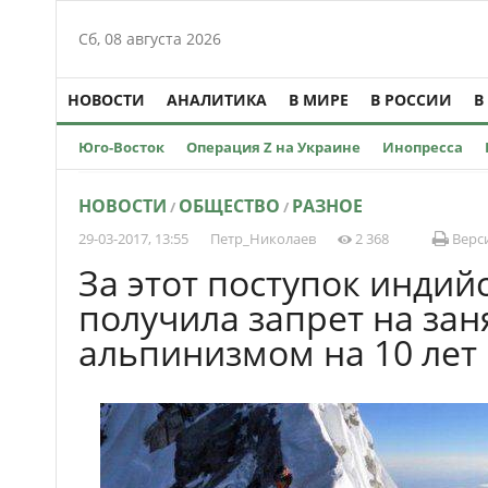
Сб, 08 августа 2026
НОВОСТИ
АНАЛИТИКА
В МИРЕ
В РОССИИ
В
Юго-Восток
Операция Z на Украине
Инопресса
НОВОСТИ
ОБЩЕСТВО
РАЗНОЕ
/
/
29-03-2017, 13:55
Петр_Николаев
2 368
Верси
За этот поступок индий
получила запрет на зан
альпинизмом на 10 лет