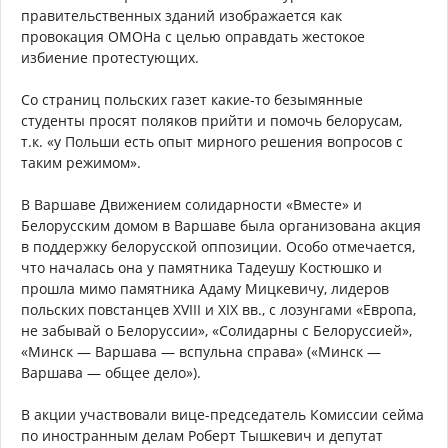
правительственных зданий изображается как
провокация ОМОНа с целью оправдать жестокое
избиение протестующих.
Со страниц польских газет какие-то безымянные
студенты просят поляков прийти и помочь белорусам,
т.к. «у Польши есть опыт мирного решения вопросов с
таким режимом».
В Варшаве Движением солидарности «Вместе» и
Белорусским домом в Варшаве была организована акция
в поддержку белорусской оппозиции. Особо отмечается,
что началась она у памятника Тадеушу Костюшко и
прошла мимо памятника Адаму Мицкевичу, лидеров
польских повстанцев XVIII и XIX вв., с лозунгами «Европа,
не забывай о Белоруссии», «Солидарны с Белоруссией»,
«Минск — Варшава — вспульна справа» («Минск —
Варшава — общее дело»).
В акции участвовали вице-председатель Комиссии сейма
по иностранным делам Роберт Тышкевич и депутат