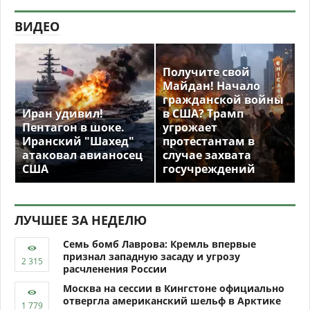
ВИДЕО
Получите свой
Майдан! Начало
гражданской войны
Иран удивил!
в США? Трамп
Пентагон в шоке.
угрожает
Иранский "Шахед"
протестантам в
атаковал авианосец
случае захвата
США
госучреждений
ЛУЧШЕЕ ЗА НЕДЕЛЮ
Семь бомб Лаврова: Кремль впервые
признал западную засаду и угрозу
расчленения России
Москва на сессии в Кингстоне официально
отвергла американский шельф в Арктике