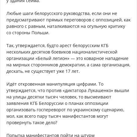
у здания сейма.
Любые шаги белорусского руководства, если они не
предусматривают прямых переговоров с оппозицией, как
равного с равным, наталкиваются на огульную критику
со стороны Польши.
Так, утверждается, будто арест белорусским КГБ
нескольких десятков боевиков националистической
организации «Белый легион» — это коварное нападение
на мирных сторонников демократии, а сама организация,
дескать, не существует уже 17 лет.
Идёт откровенная манипуляция цифрами. То
утверждается, что против «диктатора Лукашенко» вышли
на улицы десятки тысяч человек, то высмеивают
заявления КГБ Белоруссии о планах оппозиции
организовать госпереворот по украинскому сценарию,
мол, как всего пару тысяч манифестантов могут
провернуть такое дело?
Попытка манифестантов пойти на штурм