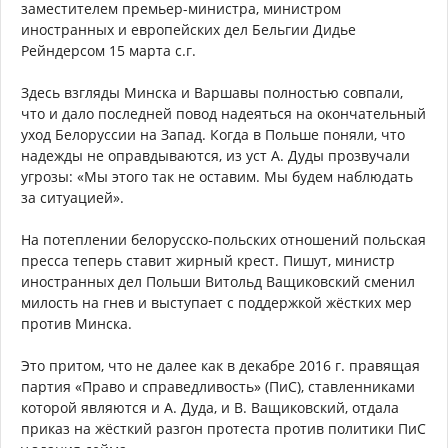
заместителем премьер-министра, министром
иностранных и европейских дел Бельгии Дидье
Рейндерсом 15 марта с.г.
Здесь взгляды Минска и Варшавы полностью совпали,
что и дало последней повод надеяться на окончательный
уход Белоруссии на Запад. Когда в Польше поняли, что
надежды не оправдываются, из уст А. Дуды прозвучали
угрозы: «Мы этого так не оставим. Мы будем наблюдать
за ситуацией».
На потеплении белорусско-польских отношений польская
пресса теперь ставит жирный крест. Пишут, министр
иностранных дел Польши Витольд Ващиковский сменил
милость на гнев и выступает с поддержкой жёстких мер
против Минска.
Это притом, что не далее как в декабре 2016 г. правящая
партия «Право и справедливость» (ПиС), ставленниками
которой являются и А. Дуда, и В. Ващиковский, отдала
приказ на жёсткий разгон протеста против политики ПиС