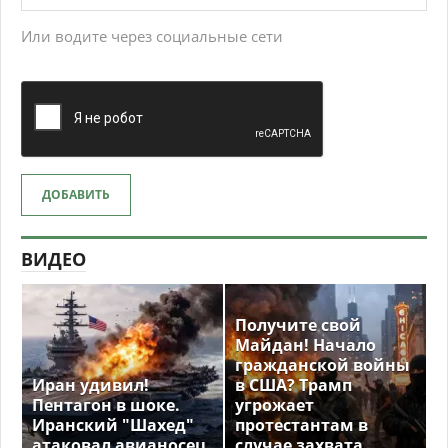
Или водите через социальные сети
ДОБАВИТЬ
ВИДЕО
Получите свой
Майдан! Начало
гражданской войны
Иран удивил!
в США? Трамп
Пентагон в шоке.
угрожает
Иранский "Шахед"
протестантам в
атаковал авианосец
случае захвата