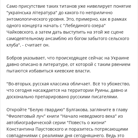
Само присутствие таких титанов уже нивелирует понятие
"українська література" до какого-то неприлично
энтомологического уровня. Это, примерно, как в рамках
одного концерта начать с "Лебединого озера"
Чайковского, а затем дать выступить на этой же сцене
самодеятельному ансамблю из богом забытого сельского
клуба", - считает он.
Бобров указывает, что происходящее сейчас на Украине
давно описано в литературе, от которой с таким рвением
пытаются избавиться киевские власти.
"Во-вторых, русская классика обличает. Всё то убожество,
что сегодня насаждается на территории Руины, давно и
досконально препарировано русскими писателями.
Откройте "Белую гвардию" Булгакова, загляните в главу
"Фиолетовый луч" книги "Начало неведомого века" из
автобиографической серии "Повесть о жизни"
Константина Паустовского и поразитесь потрясающими
совпадениями с реалиями дня сегодняшнего. Ведь это