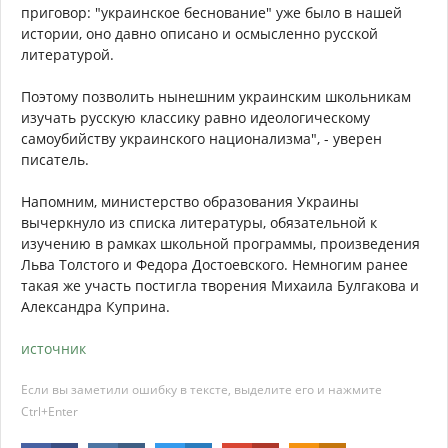
приговор: "украинское беснование" уже было в нашей
истории, оно давно описано и осмысленно русской
литературой.
Поэтому позволить нынешним украинским школьникам
изучать русскую классику равно идеологическому
самоубийству украинского национализма", - уверен
писатель.
Напомним, министерство образования Украины
вычеркнуло из списка литературы, обязательной к
изучению в рамках школьной программы, произведения
Льва Толстого и Федора Достоевского. Немногим ранее
такая же участь постигла творения Михаила Булгакова и
Александра Куприна.
источник
Если вы заметили ошибку в тексте, выделите его и нажмите
Ctrl+Enter