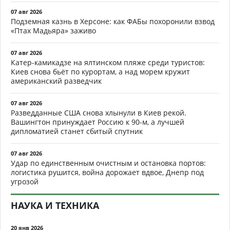
07 авг 2026
Подземная казнь в Херсоне: как ФАБы похоронили взвод
«Птах Мадьяра» заживо
07 авг 2026
Катер-камикадзе на ялтинском пляже среди туристов:
Киев снова бьёт по курортам, а над морем кружит
американский разведчик
07 авг 2026
Разведданные США снова хлынули в Киев рекой.
Вашингтон принуждает Россию к 90-м, а лучшей
дипломатией станет сбитый спутник
07 авг 2026
Удар по единственным очистным и остановка портов:
логистика рушится, война дорожает вдвое, Днепр под
угрозой
НАУКА И ТЕХНИКА
20 янв 2026