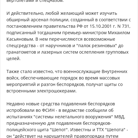
вертолетами и спецназом.
И действительно, любой желающий может изучить
обширный арсенал полиции, созданный в соответствии с
постановлением правительства РФ от 15.10.2001 г. N 731,
подписанный тогдашним премьер-министром Михаилом
Касьяновым. В нем перечисляются всевозможные
спецсредства - от наручников и "палок резиновых" до
гранатометов и лазерных систем ослепления групповых
целей.
Также стало известно, что военнослужащие Внутренних
войск, обеспечивающие порядок во время массовых
мероприятий и разгон беспорядков, получат щиты со
встроенными электрошокерами.
Недавно новые средства подавления беспорядков
испробовали во ФСИН - в ведомстве сообщили об
испытаниях "системы нелетального вооружения" МВД,
предназначенную для подавления беспорядков-
полицейского щита "Шепот". Известны и ТТХ "Шепота" -
он "действует на нарушителей правопорядка путем