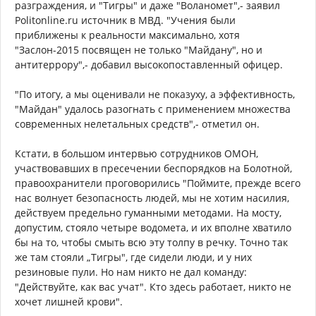
разграждения, и "Тигры" и даже "Воланомет",- заявил
Politonline.ru источник в МВД. "Учения были
приближены к реальности максимально, хотя
"Заслон-2015 посвящен не только "Майдану", но и
антитеррору",- добавил высокопоставленный офицер.
"По итогу, а мы оценивали не показуху, а эффективность,
"Майдан" удалось разогнать с применением множества
современных нелетальных средств",- отметил он.
Кстати, в большом интервью сотрудников ОМОН,
участвовавших в пресечении беспорядков на Болотной,
правоохранители проговорились "Поймите, прежде всего
нас волнует безопасность людей, мы не хотим насилия,
действуем предельно гуманными методами. На мосту,
допустим, стояло четыре водомета, и их вполне хватило
бы на то, чтобы смыть всю эту толпу в речку. Точно так
же там стояли „Тигры", где сидели люди, и у них
резиновые пули. Но нам никто не дал команду:
"Действуйте, как вас учат". Кто здесь работает, никто не
хочет лишней крови".