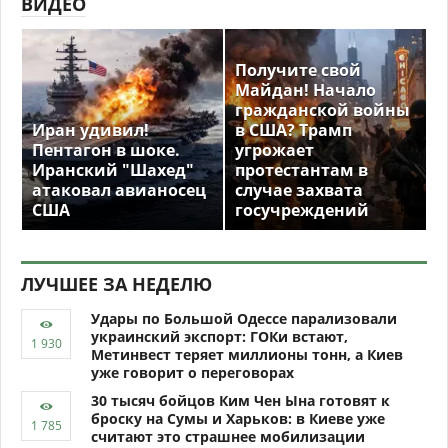
ВИДЕО
Получите свой
Майдан! Начало
гражданской войны
Иран удивил!
в США? Трамп
Пентагон в шоке.
угрожает
Иранский "Шахед"
протестантам в
атаковал авианосец
случае захвата
США
госучреждений
ЛУЧШЕЕ ЗА НЕДЕЛЮ
Удары по Большой Одессе парализовали
украинский экспорт: ГОКи встают,
Метинвест теряет миллионы тонн, а Киев
уже говорит о переговорах
30 тысяч бойцов Ким Чен Ына готовят к
броску на Сумы и Харьков: в Киеве уже
считают это страшнее мобилизации