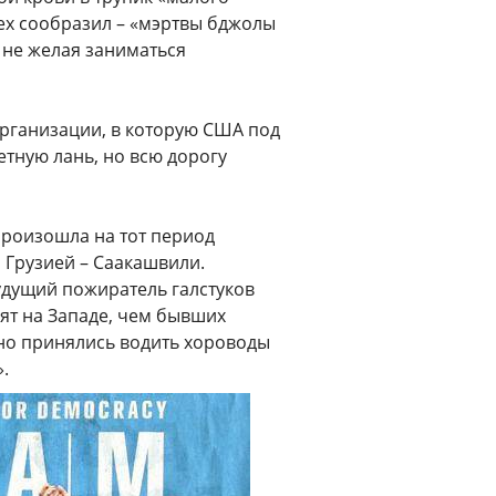
ех сообразил – «мэртвы бджолы
, не желая заниматься
организации, в которую США под
тную лань, но всю дорогу
произошла на тот период
 Грузией – Саакашвили.
удущий пожиратель галстуков
ят на Западе, чем бывших
дно принялись водить хороводы
.