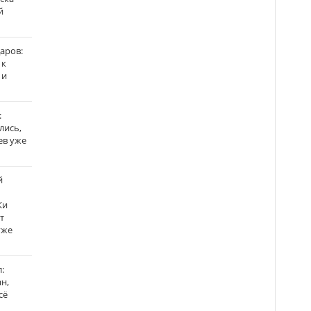
й
аров:
 к
 и
:
лись,
ев уже
й
Ки
т
уже
:
н,
сё