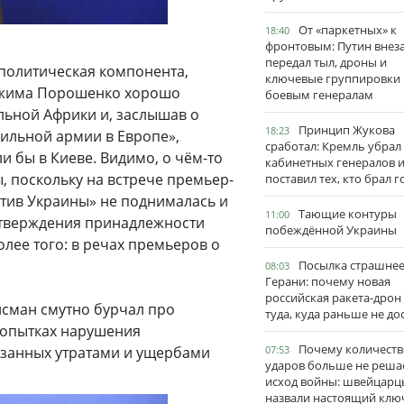
От «паркетных» к
18:40
фронтовым: Путин внез
передал тыл, дроны и
-политическая компонента,
ключевые группировки
ежима Порошенко хорошо
боевым генералам
льной Африки и, заслышав о
Принцип Жукова
18:23
ильной армии в Европе»,
сработал: Кремль убрал
 бы в Киеве. Видимо, о чём-то
кабинетных генералов 
 поскольку на встрече премьер-
поставил тех, кто брал 
отив Украины» не поднималась и
Тающие контуры
11:00
дтверждения принадлежности
побеждённой Украины
олее того: в речах премьеров о
Посылка страшне
08:03
Герани: почему новая
российская ракета-дрон
йсман смутно бурчал про
туда, куда раньше не до
попытках нарушения
Почему количеств
ерзанных утратами и ущербами
07:53
ударов больше не реша
исход войны: швейцарц
назвали настоящий клю