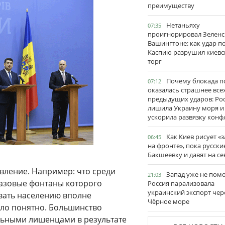
преимуществу
Нетаньяху
07:35
проигнорировал Зеленс
Вашингтоне: как удар п
Каспию разрушил киевс
торг
Почему блокада п
07:12
оказалась страшнее все
предыдущих ударов: Ро
лишила Украину моря и
ускорила развязку конф
Как Киев рисует «
06:45
на фронте», пока русски
Бакшеевку и давят на се
вление. Например: что среди
Запад уже не пом
21:03
газовые фонтаны которого
Россия парализовала
украинский экспорт чер
вать населению вполне
Чёрное море
ло понятно. Большинство
льными лишенцами в результате