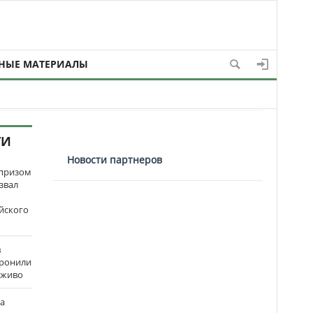
НЫЕ МАТЕРИАЛЫ
ТИ
Новости партнеров
рпризом
звал
йского
в
оронили
аживо
на