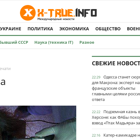
 УКРАИНЕ
ПОЛИТИКА
ЭКОНОМИКА
ОБЩЕСТВО
ВОЕН
Бывший СССР
Наука (техника IT)
Разное
СВЕЖИЕ НОВОС
ечати
Одесса станет сю
ка
22:29
для Макрона: эксперт на
французские объекты
главными целями росси
ответа
Подземная казнь 
22:22
Херсоне: как ФАБы пох
взвод «Птах Мадьяра» з
Катер-камикадзе 
22:16