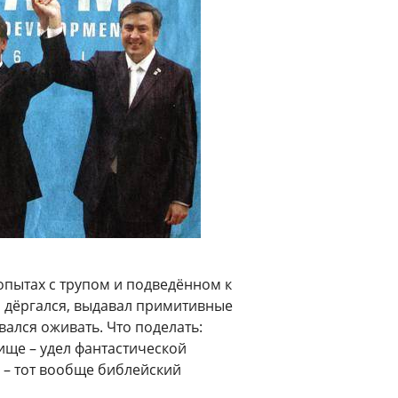
 опытах с трупом и подведённом к
 дёргался, выдавал примитивные
вался оживать. Что поделать:
ище – удел фантастической
ь – тот вообще библейский