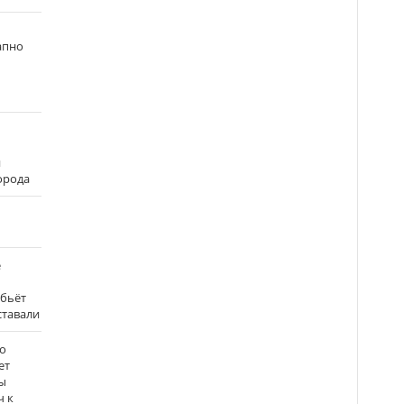
апно
и
города
е
 бьёт
ставали
о
ет
ы
ч к