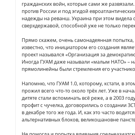
гражданских войн, которые сами же развязали
против России и под эгидой евроатлантических
надежды на реванш. Украина при этом видела 
сверхдержавой, способной уже не только пере
Прямо скажем, очень самонадеянная попытка, 
известно, что инициатором его создания являет
проект назывался «Организация за демократию
Иногда ГУАМ даже называли «малым НАТО» – н
прямолинейны были стремления его участнико
Напомню, что ГУАМ 1.0, которому, кстати, в это
прожил всего что-то около трёх лет. Уже в нача
дитяте стали вспоминать всё реже, а в 2003 год
профит с чучелка, договорились о создании ЗСТ
в декабре того же года. И, как это часто водит
альтернативных блоков, великошановне панст
Не помогла и попытка вливания среднеазиатск