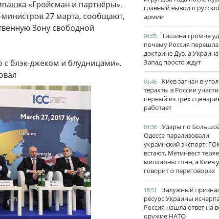
мпашка «Гройсман и партнёры»,
главный вывод о русско
министров 27 марта, сообщают,
армии
ственную Зону свободной
Тишина громче уд
04:05
почему Россия перешла
доктрине Дуэ, а Украина
но с блэк-джеком и блудницами».
Запад просто ждут
овал
Киев загнан в угол
03:45
теракты в России участи
первый из трёх сценари
работает
Удары по Большо
01:36
Одессе парализовали
украинский экспорт: ГО
встают, Метинвест теряе
миллионы тонн, а Киев 
говорит о переговорах
Залужный признал
18:51
ресурс Украины исчерпа
Россия нашла ответ на в
оружие НАТО