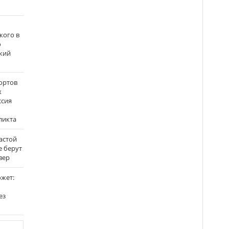
кого в
о
кий
ортов
х
ссия
ликта
застой
е берут
вер
ожет:
ез