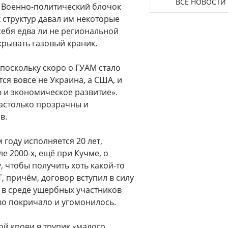
ВСЕ НОВОСТИ
. Военно-политический блочок
 структур давал им некоторые
себя едва ли не региональной
крывать газовый краник.
поскольку скоро о ГУАМ стало
ся вовсе не Украина, а США, и
 и экономическое развитие».
астолько прозрачны и
в.
м году исполняется 20 лет,
ле 2000-х, ещё при Кучме, о
у, чтобы получить хоть какой-то
, причём, договор вступил в силу
ся в среде ущербных участников
во покричало и угомонилось.
ой крови в трупик «малого