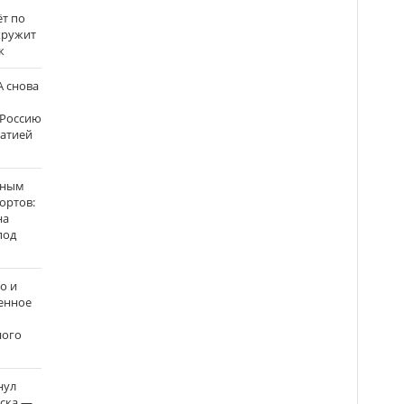
ёт по
кружит
к
 снова
 Россию
матией
нным
ортов:
на
под
о и
енное
ного
нул
рска —