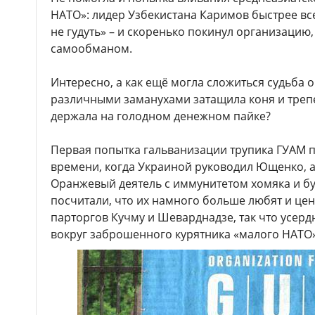
НАТО»: лидер Узбекистана Каримов быстрее вс
не гудуть» – и скоренько покинул организацию
самообманом.
Интересно, а как ещё могла сложиться судьба 
различными заманухами затащила коня и трепе
держала на голодном денежном пайке?
Первая попытка гальванизации трупика ГУАМ 
времени, когда Украиной руководил Ющенко, а
Оранжевый деятель с иммунитетом хомяка и б
посчитали, что их намного больше любят и цен
парторгов Кучму и Шеварднадзе, так что усер
вокруг заброшенного курятника «малого НАТО»