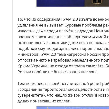
То, что из содержания ГУАМ 2.0 изъята военно
удивления не вызывает. Суровые проблемы р
известны даже среди племён людоедов Центра
военном союзничестве с обладателем «самой с
потенциальные союзники даже носа не показали
подобном смутно догадывались порошенковцы,
министров ГУАМ 2.0 тема «агрессии России пр
от гостей никто не требовал немедленного по
Крыма Украине, не отходя от трапа самолёта. Б
России вообще не было сказано ни слова.
Тем не менее, в своей вступительной речи Гро
«сохранение территориальной целостности и 
суверенитета», что нашло живой отклик в ист
душах понаехавших коллег.