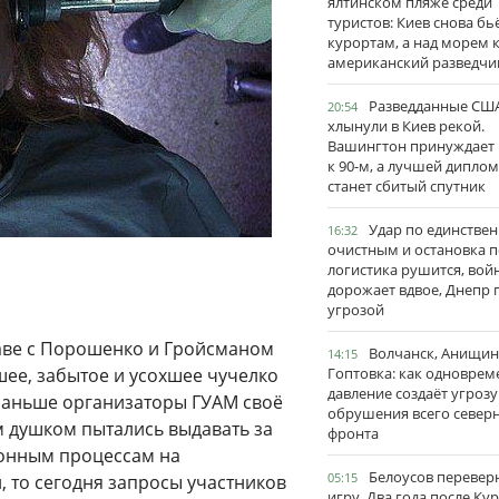
ялтинском пляже среди
туристов: Киев снова бь
курортам, а над морем 
американский разведчи
Разведданные США
20:54
хлынули в Киев рекой.
Вашингтон принуждает
к 90-м, а лучшей дипло
станет сбитый спутник
Удар по единстве
16:32
очистным и остановка п
логистика рушится, вой
дорожает вдвое, Днепр 
угрозой
лаве с Порошенко и Гройсманом
Волчанск, Анищин
14:15
ее, забытое и усохшее чучелко
Гоптовка: как одноврем
давление создаёт угрозу
 раньше организаторы ГУАМ своё
обрушения всего север
 душком пытались выдавать за
фронта
ионным процессам на
Белоусов перевер
05:15
, то сегодня запросы участников
игру. Два года после Ку