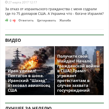
27 марта 2017 12:17
За отказ от израильского гражданства с меня содрали
где-то 75 долларов США. А Украина что - богаче Израиля?
Ответить
Цитировать
Жалоба
0
ВИДЕО
Получите свой
Майдан! Начало
гражданской войны
Иран удивил!
в США? Трамп
Пентагон в шоке.
угрожает
Иранский "Шахед"
протестантам в
атаковал авианосец
случае захвата
США
госучреждений
ЛУЧШЕЕ ЗА НЕДЕЛЮ