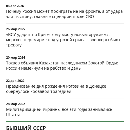
03 авг 2026
Почему Россия может проиграть не на фронте, а от удара
элит в спину: главные сценарии после СВО
26 мар 2025
«ВСУ ударят по Крымскому мосту новым оружием»:
морское перемирие под угрозой срыва - военкоры бьют
тревогу
20 мар 2024
Токаев объявил Казахстан наследником Золотой Орды:
России намекнули на рабство и дань
22 дек 2022
Празднование дня рождения Рогозина в Донецке
обернулось кровавой трагедией
28 мар 2022
Милитаризацией Украины все эти годы занимались
Штаты
БЫВШИЙ СССР