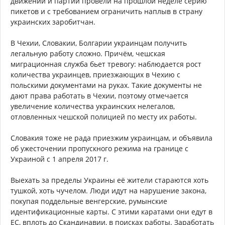
движений и партий провели на прошлой неделе серию
пикетов и с требованием ограничить наплыв в страну
украинских заробитчан.
В Чехии, Словакии, Болгарии украинцам получить
легальную работу сложно. Причём, чешская
миграционная служба бьет тревогу: наблюдается рост
количества украинцев, приезжающих в Чехию с
польскими документами на руках. Такие документы не
дают права работать в Чехии, поэтому отмечается
увеличение количества украинских нелегалов,
отловленных чешской полицией по месту их работы.
Словакия тоже не рада приезжим украинцам, и объявила
об ужесточении пропускного режима на границе с
Украиной с 1 апреля 2017 г.
Выехать за пределы Украины её жители стараются хоть
тушкой, хоть чучелом. Люди идут на нарушение закона,
покупая поддельные венгерские, румынские
идентификационные карты. С этими каратами они едут в
ЕС, вплоть до Скандинавии, в поисках работы. Заработать