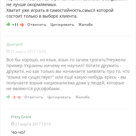
не лучше окормляемых.
Хватит уже играть в самостийность,смысл которой
состоит только в выборе клиента.
Ответить
Цитировать
Жалоба
+11
Дмитрий
27 марта 2017 10:05
Всё бы хорошо, но язык, язык-то зачем трогать?Неужели
пример Украины ничему не научил? Хотите дружить -
дружите, но как только вы начинаете заявлять про то, что
"языка не существует" или ещё какую-нибудь ересь - вы
получаете взрыв национализма даже у людей, которые
не являются русофобами.
Ответить
Цитировать
Жалоба
-5
Frezy Grant
27 марта 2017 13:15
Чо-чо?