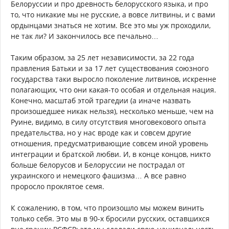
Белоруссии и про древность белорусского языка, и про
то, что никакие мы не русские, а вовсе литвины, и с вами
ордынцами знаться не хотим. Все это мы уж проходили,
не так ли? И закончилось все печально…
Таким образом, за 25 лет независимости, за 22 года
правления Батьки и за 17 лет существования союзного
государства таки выросло поколение литвинов, искренне
полагающих, что они какая-то особая и отдельная нация.
Конечно, масштаб этой трагедии (а иначе назвать
произошедшее никак нельзя), несколько меньше, чем на
Руине, видимо, в силу отсутствия многовекового опыта
предательства, но у нас вроде как и совсем другие
отношения, предусматривающие совсем иной уровень
интеграции и братской любви. И, в конце концов, никто
больше белорусов и Белоруссии не пострадал от
украинского и немецкого фашизма… А все равно
проросло проклятое семя.
К сожалению, в том, что произошло мы можем винить
только себя. Это мы в 90-х бросили русских, оставшихся