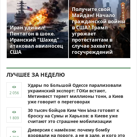
Получите свой
Майдан! Начало
гражданской войны
Иран удивил!
в США? Трамп
Пентагон в шоке.
угрожает
Иранский "Шахед"
протестантам в
атаковал авианосец
случае захвата
США
госучреждений
ЛУЧШЕЕ ЗА НЕДЕЛЮ
Удары по Большой Одессе парализовали
украинский экспорт: ГОКи встают,
Метинвест теряет миллионы тонн, а Киев
уже говорит о переговорах
30 тысяч бойцов Ким Чен Ына готовят к
броску на Сумы и Харьков: в Киеве уже
считают это страшнее мобилизации
Диверсия с намёком: почему бомбу
взорвали на пороге, а не в зале, и кого это