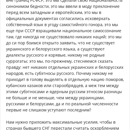
вне границ РСФСР; это мы сделали свою национальность
синонимом бедности, это мы ввели в моду преклонение
перед всем западным и европейским, это мы в
официальных документах согласились исковеркать
собственный язык в угоду самостийного гонора, это мы
еще при СССР взращивали национальное самосознание
там, где никогда не существовало никаких наций; это мы
до си пор боимся открыто заявить, что не существует
украинского и белорусского языка, а существуют
диалекты русского и корявые, никому не родные
суррогаты; это мы, по-прежнему, стесняемся сказать
правду: нет никаких отдельных украинских и белорусских
народов, есть субэтносы русского. Почему никому не
приходит в голову выделять в отдельную нацию поморов,
кубанских казаков или старообрядцев, а меж тем между
этими субэтносами и ядерным русским этносом разницы
не больше и не меньше, чем между украинцами,
русскими и белорусами, да и по реальной численности
первые не слишком уступают последним?
Нам нужно приложить максимальные усилия, чтобы в
странах бывшего СНГ перестали считать оскорблением