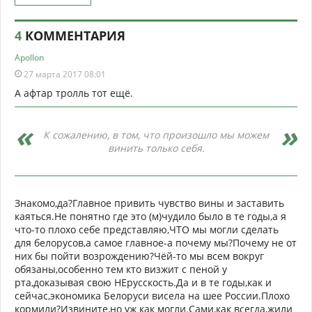
4
КОММЕНТАРИЯ
Apollon
27 марта 2017 08:01
А афтар тролль тот ещё.
К сожалению, в том, что произошло мы можем
винить только себя.
Знакомо,да?Главное привить чувство вины и заставить
каяться.Не понятно где это (м)чудило было в те годы,а я
что-то плохо себе представляю,ЧТО мы могли сделать
для белорусов,а самое главное-а почему мы?Почему не от
них бы пойти возрождению?Чёй-то мы всем вокруг
обязаны,особенно тем кто визжит с пеной у
рта,доказывая свою НЕрусскость.Да и в те годы,как и
сейчас,экономика Белоруси висела на шее России.Плохо
кормили?Извините,но уж как могли.Сами,как всегда,жили