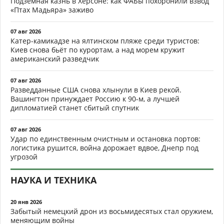
Подземная казнь в Херсоне: как ФАБы похоронили взвод
«Птах Мадьяра» заживо
07 авг 2026
Катер-камикадзе на ялтинском пляже среди туристов:
Киев снова бьёт по курортам, а над морем кружит
американский разведчик
07 авг 2026
Разведданные США снова хлынули в Киев рекой.
Вашингтон принуждает Россию к 90-м, а лучшей
дипломатией станет сбитый спутник
07 авг 2026
Удар по единственным очистным и остановка портов:
логистика рушится, война дорожает вдвое, Днепр под
угрозой
НАУКА И ТЕХНИКА
20 янв 2026
Забытый немецкий дрон из восьмидесятых стал оружием,
меняющим войны