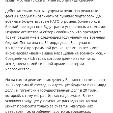
мощи Москвы - ложь и тупая пропаганда Кремля».
Действительно, факты - упрямая вещь. Но реальные
факты надо уметь отличать от лукавых подтасовок. Да,
военные бюджеты стран НАТО огромны, более того, в
ближайшие годы они будут расти ускоренными темпами.
Недавно агентство «Рейтер» сообщило, что президент
Трамп решил уже в следующем году увеличить военный
бюджет Пентагона на 54 млрд. долл. Выступая в
Конгрессе с программной речью, Трамп на весь мир
анонсировал «величайшее наращивание военной мощи
Соединённых Штатов», которое должно закончиться
«созданием самой сильной армии в истории
человечества».
Но на самом деле лишних денег у Вашингтона нет, а есть
лишь огромный ежегодный дефицит бюджета в 800 млрд.
долл., и гигантский государственный долг в 20 трлн.,
который, к тому же, растёт, как на дрожжах. В этих
условиях грядущее увеличение расходов Пентагона
может произойти только за счёт т.н. «внутренних
резервов», т.е. ограбления других американских