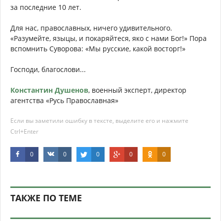
за последние 10 лет.
Для нас, православных, ничего удивительного.
«Разумейте, языцы, и покаряйтеся, яко с нами Бог!» Пора
вспомнить Суворова: «Мы русские, какой восторг!»
Господи, благослови...
Константин Душенов
, военный эксперт, директор
агентства «Русь Православная»
Если вы заметили ошибку в тексте, выделите его и нажмите
Ctrl+Enter
0
0
0
0
0
ТАКЖЕ ПО ТЕМЕ