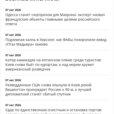
07 авг 2026
Одесса станет сюрпризом для Макрона: эксперт назвал
французские объекты главными целями российского
ответа
07 авг 2026
Подземная казнь в Херсоне: как ФАБы похоронили взвод
«Птах Мадьяра» заживо
07 авг 2026
Катер-камикадзе на ялтинском пляже среди туристов:
Киев снова бьёт по курортам, а над морем кружит
американский разведчик
07 авг 2026
Разведданные США снова хлынули в Киев рекой.
Вашингтон принуждает Россию к 90-м, а лучшей
дипломатией станет сбитый спутник
07 авг 2026
Удар по единственным очистным и остановка портов: