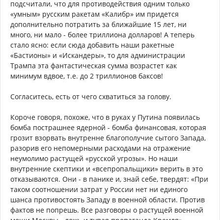
подсчитали, что для противодействия одним только
«умным» русским ракетам «Калибр» им придется
дополнительно потратить за ближайшие 15 лет, ни
много, ни мало - более триллиона долларов! А теперь
стало ясно: если сюда добавить наши ракетные
«Бастионы» и «Искандеры», то для администрации
Трампа эта фантастическая сумма возрастет как
минимум вдвое, т.е. до 2 триллионов баксов!
Согласитесь, есть от чего схватиться за голову.
Короче говоря, похоже, что в руках у Путина появилась
бомба пострашнее ядерной - бомба финансовая, которая
грозит взорвать внутренне благополучие сытого Запада,
разорив его непомерными расходами на отражение
неумолимо растущей «русской угрозы». Но наши
внутренние скептики и «всепропальщики» верить в это
отказываются. Они - в панике и, знай себе, твердят: «При
таком соотношении затрат у России нет ни единого
шанса противостоять Западу в военной области. Против
фактов не попрешь. Все разговоры о растущей военной