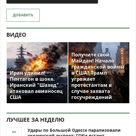
ДОБАВИТЬ
ВИДЕО
Получите свой
Майдан! Начало
гражданской войны
Иран удивил!
в США? Трамп
Пентагон в шоке.
угрожает
Иранский "Шахед"
протестантам в
атаковал авианосец
случае захвата
США
госучреждений
ЛУЧШЕЕ ЗА НЕДЕЛЮ
Удары по Большой Одессе парализовали
украинский экспорт: ГОКи встают,