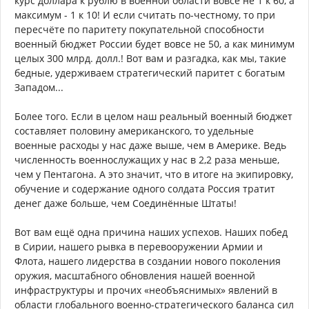
курс доллара к рублю в военной области вовсе не 1 к 60, а
максимум - 1 к 10! И если считать по-честному, то при
пересчёте по паритету покупательной способности
военный бюджет России будет вовсе не 50, а как минимум
целых 300 млрд. долл.! Вот вам и разгадка, как мы, такие
бедные, удерживаем стратегический паритет с богатым
Западом...
Более того. Если в целом наш реальный военный бюджет
составляет половину американского, то удельные
военные расходы у нас даже выше, чем в Америке. Ведь
численность военнослужащих у нас в 2,2 раза меньше,
чем у Пентагона. А это значит, что в итоге на экипировку,
обучение и содержание одного солдата Россия тратит
денег даже больше, чем Соединённые Штаты!
Вот вам ещё одна причина наших успехов. Наших побед
в Сирии, нашего рывка в перевооружении Армии и
Флота, нашего лидерства в создании нового поколения
оружия, масштабного обновления нашей военной
инфраструктуры и прочих «необъяснимых» явлений в
области глобального военно-стратегического баланса сил