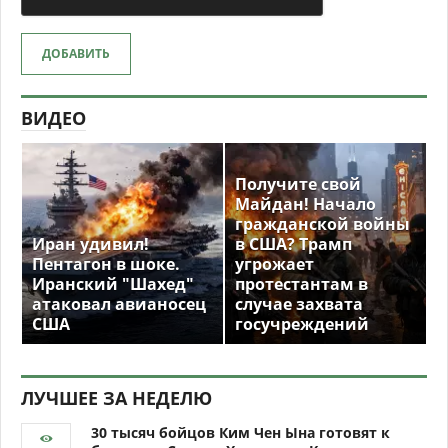
ДОБАВИТЬ
ВИДЕО
Получите свой
Майдан! Начало
гражданской войны
Иран удивил!
в США? Трамп
Пентагон в шоке.
угрожает
Иранский "Шахед"
протестантам в
атаковал авианосец
случае захвата
США
госучреждений
ЛУЧШЕЕ ЗА НЕДЕЛЮ
30 тысяч бойцов Ким Чен Ына готовят к