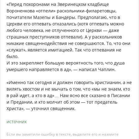
«Перед похоронами на Зверинецком кладбище
Вороненкова «отпели» раскольники-филаретовцы,
почитатели Мазепы и Бандеры. Предполагаю, что в
Церкви его отпевать отказались (хотя отпевать можно
любого человека, не отлученного от Церкви — даже
страшных преступников отпевали). А у раскольников
никакие священнодействия не совершаются. То, что они
«служат», является имитацией. Так что отпевания не
было.
И это закрепляет большую вероятность того, что душа
умершего направляется в ад», — написал Чаплин.
«Именно так сегодня и должен говорить христианин, а не
вилять хвостом и не мычать о том, что «мы не знаем, кто
в рай идет, а кто в ад»… Нам ясно все сказано в Писании
и Предании, и кто молчит об этом — тот предатель
Христа», — уточнил священник.
источник
Если вы заметили ошибку в тексте, выделите его и нажмите