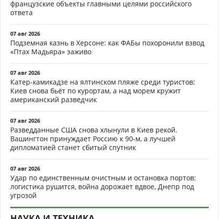
французские объекты главными целями российского
ответа
07 авг 2026
Подземная казнь в Херсоне: как ФАБы похоронили взвод
«Птах Мадьяра» заживо
07 авг 2026
Катер-камикадзе на ялтинском пляже среди туристов:
Киев снова бьёт по курортам, а над морем кружит
американский разведчик
07 авг 2026
Разведданные США снова хлынули в Киев рекой.
Вашингтон принуждает Россию к 90-м, а лучшей
дипломатией станет сбитый спутник
07 авг 2026
Удар по единственным очистным и остановка портов:
логистика рушится, война дорожает вдвое, Днепр под
угрозой
НАУКА И ТЕХНИКА