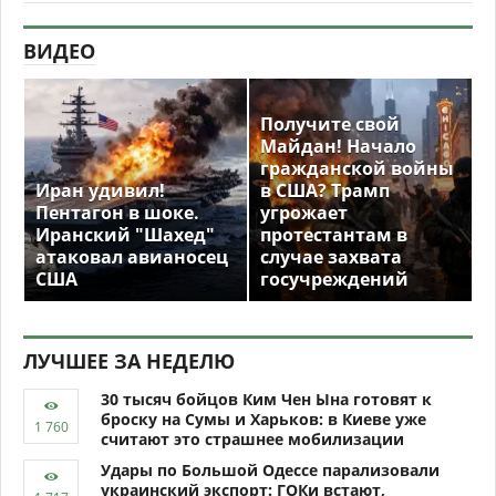
ВИДЕО
Получите свой
Майдан! Начало
гражданской войны
Иран удивил!
в США? Трамп
Пентагон в шоке.
угрожает
Иранский "Шахед"
протестантам в
атаковал авианосец
случае захвата
США
госучреждений
ЛУЧШЕЕ ЗА НЕДЕЛЮ
30 тысяч бойцов Ким Чен Ына готовят к
броску на Сумы и Харьков: в Киеве уже
считают это страшнее мобилизации
Удары по Большой Одессе парализовали
украинский экспорт: ГОКи встают,