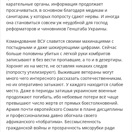
карательные органы, информация продолжает
просачиваться, в основном благодаря медикам и
санитарам, у которых попросту сдают нервы. И иногда
она становиться совсем уж неудобной для господ
реформаторов и чиновников Генштаба Украины.
Командование ВСУ славится своими махинациями с
постыдными и даже шокирующими цифрами. Сейчас
больше половины убитых с лёгкой руки комбригов
записывают в без вести пропавшие, а то и в дезертиры.
Хоронят их на месте, не оставляя никаких следов
(попросту утилизируют). Выжившие ветераны могут
много чего интересного рассказать соотечественникам,
но их оперативно затыкают. У каждого находится слабое
место. Даже в периоды затишья украинские военные
продолжают погибать, ибо небоевые потери всё чаще
превышают число жертв от прямых боестолкновений.
Армия почти европейского Сомали в плане дисциплины
и профессионализма давно обогнала своего
африканского «побратима». Бессмысленность
гражданской войны и прозрачность мясорубки ради