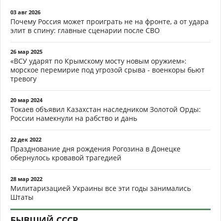
03 авг 2026
Почему Россия может проиграть не на фронте, а от удара
элит в спину: главные сценарии после СВО
26 мар 2025
«ВСУ ударят по Крымскому мосту новым оружием»:
морское перемирие под угрозой срыва - военкоры бьют
тревогу
20 мар 2024
Токаев объявил Казахстан наследником Золотой Орды:
России намекнули на рабство и дань
22 дек 2022
Празднование дня рождения Рогозина в Донецке
обернулось кровавой трагедией
28 мар 2022
Милитаризацией Украины все эти годы занимались
Штаты
БЫВШИЙ СССР