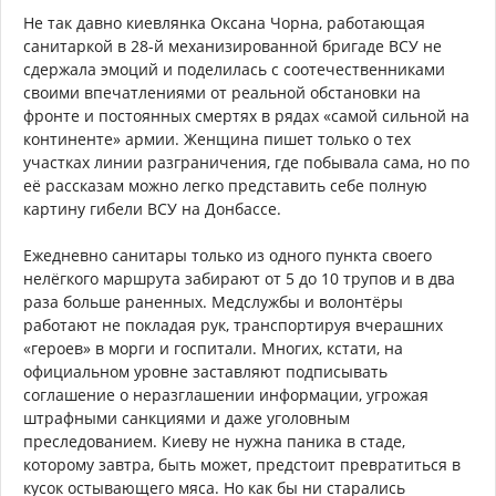
Не так давно киевлянка Оксана Чорна, работающая
санитаркой в 28-й механизированной бригаде ВСУ не
сдержала эмоций и поделилась с соотечественниками
своими впечатлениями от реальной обстановки на
фронте и постоянных смертях в рядах «самой сильной на
континенте» армии. Женщина пишет только о тех
участках линии разграничения, где побывала сама, но по
её рассказам можно легко представить себе полную
картину гибели ВСУ на Донбассе.
Ежедневно санитары только из одного пункта своего
нелёгкого маршрута забирают от 5 до 10 трупов и в два
раза больше раненных. Медслужбы и волонтёры
работают не покладая рук, транспортируя вчерашних
«героев» в морги и госпитали. Многих, кстати, на
официальном уровне заставляют подписывать
соглашение о неразглашении информации, угрожая
штрафными санкциями и даже уголовным
преследованием. Киеву не нужна паника в стаде,
которому завтра, быть может, предстоит превратиться в
кусок остывающего мяса. Но как бы ни старались