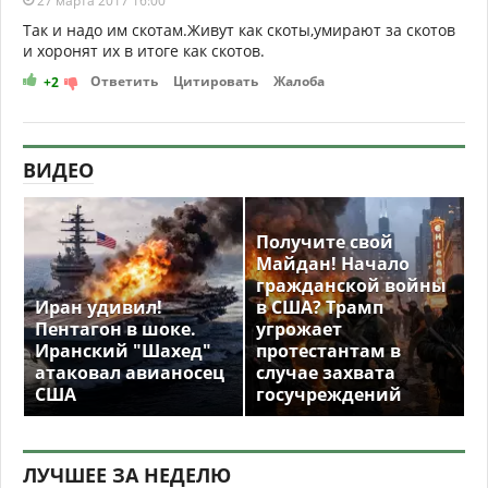
27 марта 2017 16:00
Так и надо им скотам.Живут как скоты,умирают за скотов
и хоронят их в итоге как скотов.
Ответить
Цитировать
Жалоба
+2
ВИДЕО
Получите свой
Майдан! Начало
гражданской войны
Иран удивил!
в США? Трамп
Пентагон в шоке.
угрожает
Иранский "Шахед"
протестантам в
атаковал авианосец
случае захвата
США
госучреждений
ЛУЧШЕЕ ЗА НЕДЕЛЮ