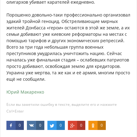
олигархов убивает карателей ежедневно.
Порошенко довольно-таки профессионально организовал
эдакий тройной геноцид. Обстреливающие мирных
жителей Донбасса «герои» остаются в этой же земле, а их
семьи добивают уже киевские реформаторы на местах с
помощью тарифов и других экономических репрессий.
Всего за три года небольшая группа военных
преступников умудрилась уничтожить нацию. Сейчас
началась уже финальная стадия – ослабевших патриотов
просто добивают, освобождая землю для кредиторов.
Украина уже мертва, та же как и её армия, многим просто
ещё не сообщили.
Юрий Макаренко
Если вы заметили ошибку в тексте, выделите его и нажмите
Ctrl+Enter
0
0
0
0
0