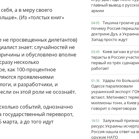
главный вывод о русско
себя, а в меру своего
армии
ольше». (Из «толстых книг»
Тишина громче уд
04:05
почему Россия перешла
доктрине Дуэ, а Украина
де не просвещенных дилетантов)
Запад просто ждут
иалист знает: случайностей не
Киев загнан в угол
03:45
 причины и обусловлено вполне
теракты в России участи
сразу несколько
первый из трёх сценари
работает
ое, как 100-процентное
являются проявлениями
Удары по Большо
01:36
логи, и разработчики, и
Одессе парализовали
если он этой роли не осознаёт.
украинский экспорт: ГО
встают, Метинвест теряе
миллионы тонн, а Киев 
сколько событий, однозначно
говорит о переговорах
а государственный переворот,
Залужный признал
марта, а до того идут
18:51
ресурс Украины исчерпа
Россия нашла ответ на в
оружие НАТО