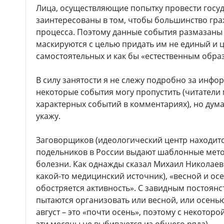
Лица, осуществляющие попытку провести госуд
заинтересованы в том, чтобы большинство гра
процесса. Поэтому данные события размазаны 
маскируются с целью придать им не единый и ц
самостоятельных и как бы «естественным обр
В силу занятости я не слежу подробно за инф
некоторые события могу пропустить (читатели 
характерных событий в комментариях), но дум
укажу.
Заговорщиков (идеологический центр находитс
подельников в России выдают шаблонные метод
болезни. Как однажды сказал Михаил Николаев
какой-то медицинский источник), «весной и о
обостряется активность». С завидным постоян
пытаются организовать или весной, или осенью 
август – это «почти осень», поэтому с некоторо
эти месяцы не выбиваются из общего ряда).