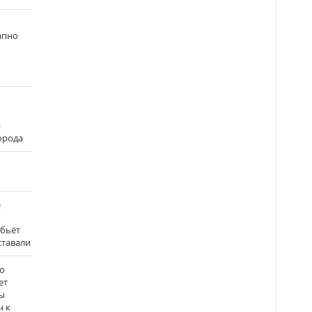
апно
и
города
е
 бьёт
ставали
о
ет
ы
ч к