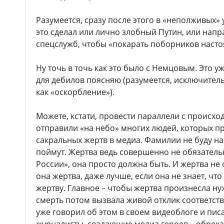
Разумеется, сразу после этого в «неполживых»
это сделал или лично злобный Путин, или нап
спецслужб, чтобы «покарать поборников наст
Ну точь в точь как это было с Немцовым. Это уж
для дебилов поясняю (разумеется, исключител
как «оскорбление»).
Можете, кстати, провести параллели с происхо
отправили «на небо» многих людей, которых п
сакральных жертв в медиа. Фамилии не буду н
поймут. Жертва ведь совершенно не обязатель
России», она просто должна быть. И жертва не 
она жертва, даже лучше, если она не знает, чт
жертву. Главное – чтобы жертва произнесла ну
смерть потом вызвала живой отклик соответст
уже говорил об этом в своем видеоблоге и писа
журналисты, создающие медиа героев – обрекаю