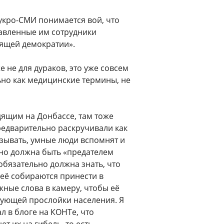
 укро-СМИ понимается вой, что
равленные им сотрудники
оящей демократии».
е не для дураков, это уже совсем
ьно как медицинские термины, не
дящим на Донбассе, там тоже
редварительно раскручивали как
азывать, умные люди вспомнят и
но должна быть «предателем
обязательно должна знать, что
о её собираются принести в
жные слова в камеру, чтобы её
вующей прослойки населения. Я
л в блоге на КОНТе, что
т их на гибель, то есть