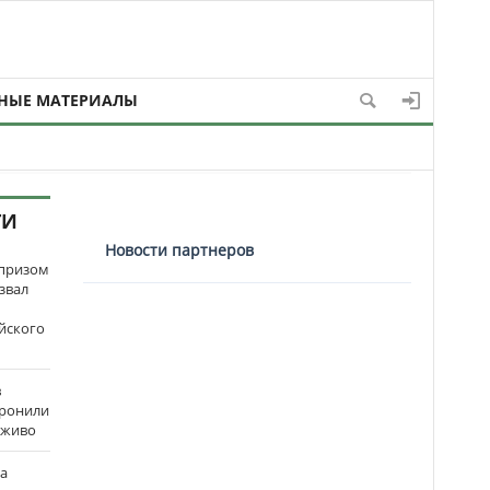
НЫЕ МАТЕРИАЛЫ
ТИ
Новости партнеров
рпризом
звал
йского
в
оронили
аживо
на