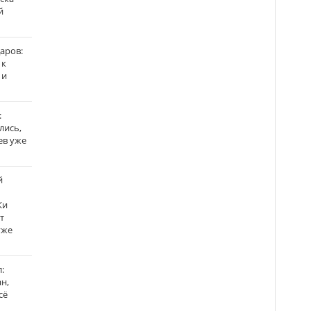
й
аров:
 к
 и
:
лись,
ев уже
й
Ки
т
уже
:
н,
сё