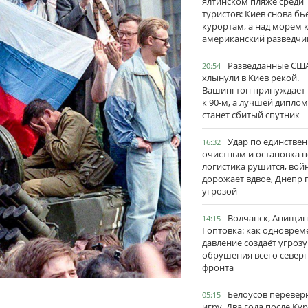
ялтинском пляже среди
туристов: Киев снова бь
курортам, а над морем 
американский разведчи
Разведданные США
20:54
хлынули в Киев рекой.
Вашингтон принуждает
к 90-м, а лучшей дипло
станет сбитый спутник
Удар по единстве
16:32
очистным и остановка п
логистика рушится, вой
дорожает вдвое, Днепр 
угрозой
Волчанск, Анищин
14:15
Гоптовка: как одноврем
давление создаёт угрозу
обрушения всего север
фронта
Белоусов перевер
05:15
игру. Два года после Ку