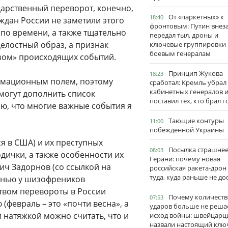
арственный переворот, конечно,
От «паркетных» к
18:40
ждан России не заметили этого
фронтовым: Путин внез
по времени, а также тщательно
передал тыл, дроны и
елостный образ, а признак
ключевые группировки
боевым генералам
азом» происходящих событий.
Принцип Жукова
18:23
ормационным полем, поэтому
сработал: Кремль убрал
кабинетных генералов 
могут дополнить список
поставил тех, кто брал 
аю, что многие важные события я
Тающие контуры
11:00
побеждённой Украины
я в США) и их преступных
Посылка страшне
08:03
ички, а также особенности их
Герани: почему новая
ич Задорнов (со ссылкой на
российская ракета-дрон
туда, куда раньше не до
сенью у шизофреников
ством перевороты в России
Почему количеств
07:53
(февраль – это «почти весна», а
ударов больше не реша
й натяжкой можно считать, что и
исход войны: швейцарц
назвали настоящий клю