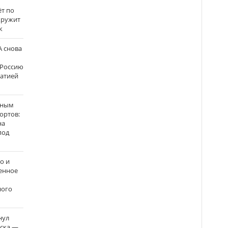
ёт по
кружит
к
 снова
 Россию
матией
нным
ортов:
на
под
о и
енное
ного
нул
рска —