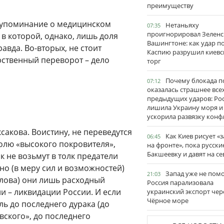
преимуществу
, упоминание о медицинском
Нетаньяху
07:35
проигнорировал Зеленс
 в которой, однако, лишь доля
Вашингтоне: как удар п
равда. Во-вторых, не стоит
Каспию разрушил киевс
арственный переворот – дело
торг
Почему блокада п
07:12
оказалась страшнее все
предыдущих ударов: Ро
лишила Украину моря и
ускорила развязку конф
акова. Воистину, не переведутся
Как Киев рисует «
06:45
волю «высокого покровителя»,
на фронте», пока русски
Бакшеевку и давят на се
к не возьмут в толк предатели
но (в меру сил и возможностей)
Запад уже не пом
21:03
слова) они лишь расходный
Россия парализовала
и – ликвидации России. И если
украинский экспорт чер
Чёрное море
ль до последнего дурака (до
вского», до последнего