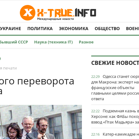
 УКРАИНЕ
ПОЛИТИКА
ЭКОНОМИКА
ОБЩЕСТВО
ВОЕН
Бывший СССР
Наука (техника IT)
Разное
О
СВЕЖИЕ НОВОС
я печати
Одесса станет сю
ого переворота
22:29
для Макрона: эксперт на
а
французские объекты
главными целями росси
ответа
Подземная казнь 
22:22
Херсоне: как ФАБы пох
взвод «Птах Мадьяра» з
Катер-камикадзе 
22:16