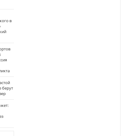
кого в
о
кий
ортов
х
ссия
ликта
застой
е берут
вер
ожет:
ез